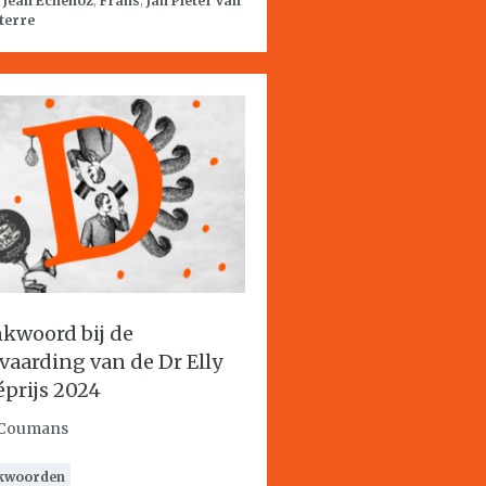
:
Jean Echenoz
,
Frans
,
Jan Pieter van
terre
kwoord bij de
vaarding van de Dr Elly
éprijs 2024
 Coumans
kwoorden