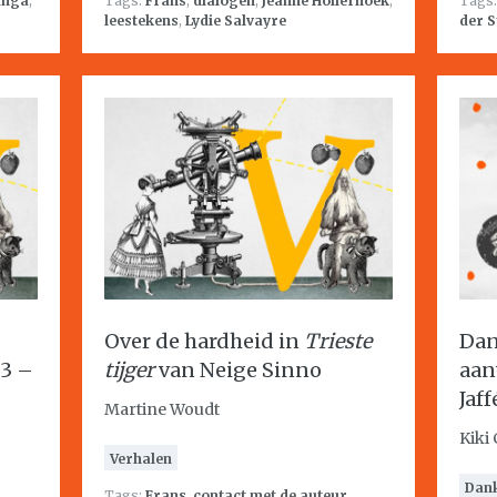
inga
,
Tags:
Frans
,
dialogen
,
Jeanne Holierhoek
,
Tags
leestekens
,
Lydie Salvayre
der S
Over de hardheid in
Trieste
Dan
53 –
tijger
van Neige Sinno
aan
Jaff
Martine Woudt
Kiki
Verhalen
Dan
Tags:
Frans
,
contact met de auteur
,