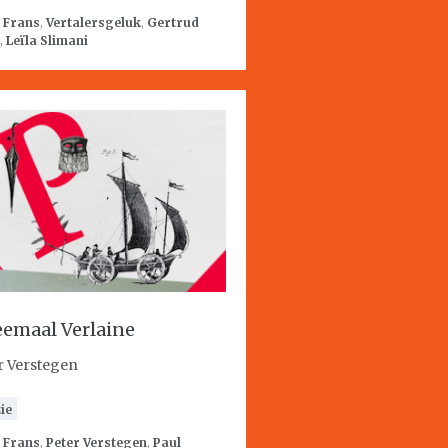
:
Frans
,
Vertalersgeluk
,
Gertrud
,
Leïla Slimani
emaal Verlaine
r Verstegen
ie
:
Frans
,
Peter Verstegen
,
Paul