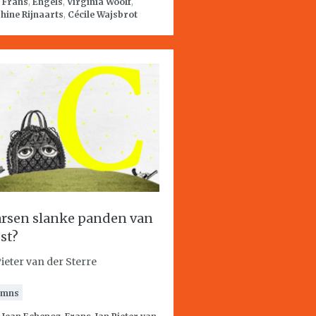
:
Frans
,
Engels
,
Virginia Woolf
,
hine Rijnaarts
,
Cécile Wajsbrot
rsen slanke panden van
st?
Pieter van der Sterre
umns