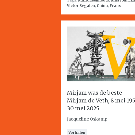
Tags:
Mark Leenhouts
,
Maarten Elz
Victor Segalen
,
China
,
Frans
Mirjam was de beste –
Mirjam de Veth, 8 mei 19
30 mei 2025
Jacqueline Oskamp
Verhalen