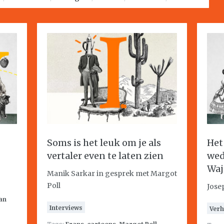
Soms is het leuk om je als
Het
vertaler even te laten zien
wed
Waj
Manik Sarkar in gesprek met Margot
Poll
Jose
an
Interviews
Verh