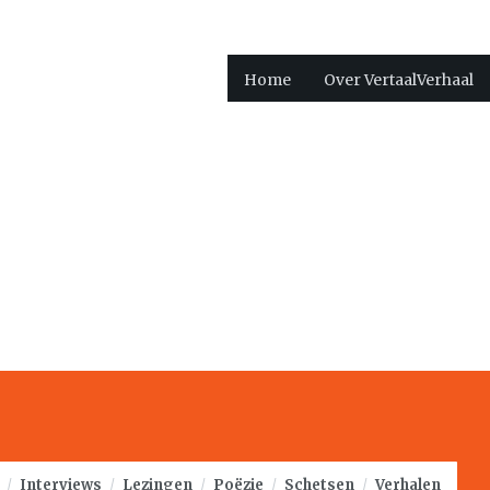
Home
Over VertaalVerhaal
/
Interviews
/
Lezingen
/
Poëzie
/
Schetsen
/
Verhalen