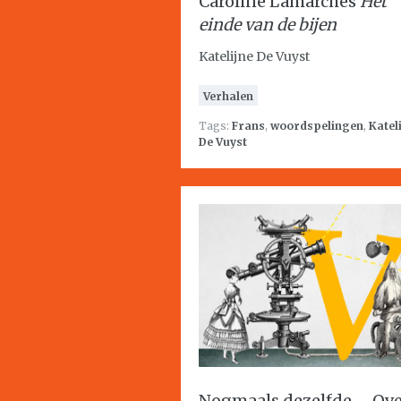
Caroline Lamarches
Het
einde van de bijen
Katelijne De Vuyst
Verhalen
Tags:
Frans
,
woordspelingen
,
Katel
De Vuyst
Nogmaals dezelfde – Ov