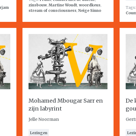
zinsbouw
,
Martine Woudt
,
woordkeus
,
rjam
Tags
stream of consciousness
,
Neige Sinno
Cou
Mohamed Mbougar Sarr en
De 
zijn labyrint
gou
Jelle Noorman
Gert
Lezingen
Lezi