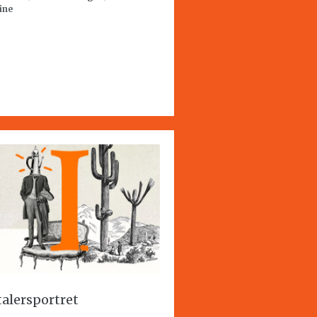
ine
talersportret