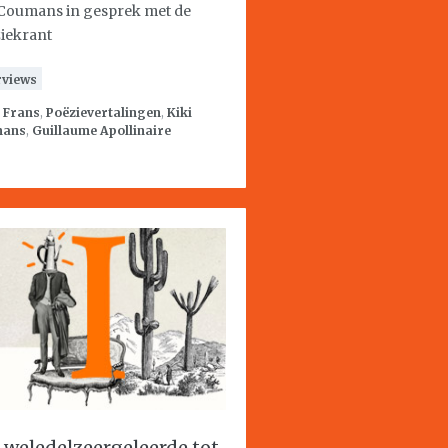
 Coumans in gesprek met de
iekrant
rviews
:
Frans
,
Poëzievertalingen
,
Kiki
mans
,
Guillaume Apollinaire
 weledelzeergeleerde tot