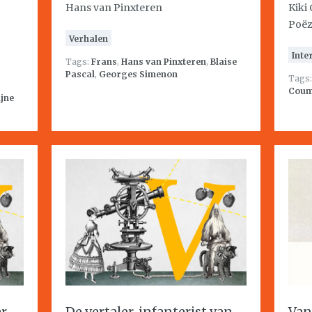
Hans van Pinxteren
Kiki
Poëz
Verhalen
Inte
Tags:
Frans
,
Hans van Pinxteren
,
Blaise
Pascal
,
Georges Simenon
Tags
Cou
ijne
er
De vertaler, infanterist van
Van