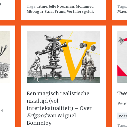
s
,
Tags:
ritme
,
Jelle Noorman
,
Mohamed
Tags
Mbougar Sarr
,
Frans
,
Vertalersgeluk
Maes
Een magisch realistische
Twe
maaltijd (vol
Pete
intertekstualiteit) – Over
et
Erfgoed
van Miguel
Poëz
Bonnefoy
Tags