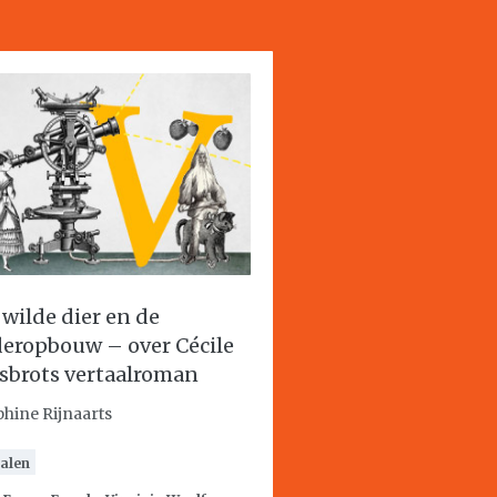
 wilde dier en de
eropbouw – over Cécile
sbrots vertaalroman
phine Rijnaarts
alen