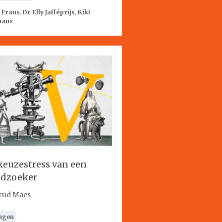
:
Frans
,
Dr Elly Jafféprijs
,
Kiki
mans
keuzestress van een
dzoeker
rud Maes
ngen