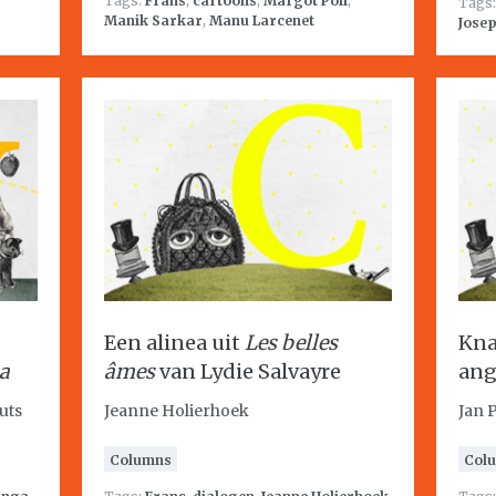
Tags:
Frans
,
cartoons
,
Margot Poll
,
Tags
Manik Sarkar
,
Manu Larcenet
Josep
Een alinea uit
Les belles
Kna
na
âmes
van Lydie Salvayre
ang
uts
Jeanne Holierhoek
Jan 
Columns
Col