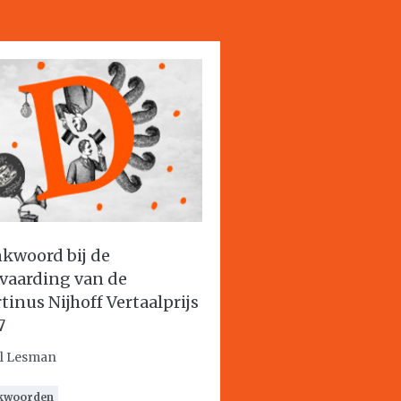
kwoord bij de
vaarding van de
tinus Nijhoff Vertaalprijs
7
l Lesman
kwoorden