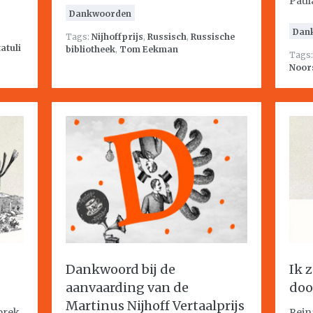
Paul
Dankwoorden
Dan
Tags:
Nijhoffprijs
,
Russisch
,
Russische
atuli
bibliotheek
,
Tom Eekman
Tags
Noor
Dankwoord bij de
Ik 
aanvaarding van de
doo
Martinus Nijhoff Vertaalprijs
prek
Rein