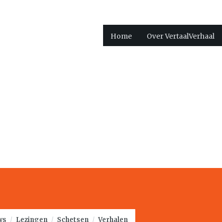
Home
Over VertaalVerhaal
ws
/
Lezingen
/
Schetsen
/
Verhalen