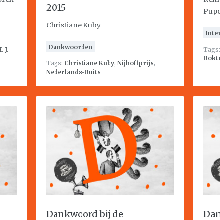
2015
Pup
Christiane Kuby
Inte
Dankwoorden
. J.
Tags
Dokt
Tags:
Christiane Kuby
,
Nijhoffprijs
,
Nederlands-Duits
Dankwoord bij de
Dan