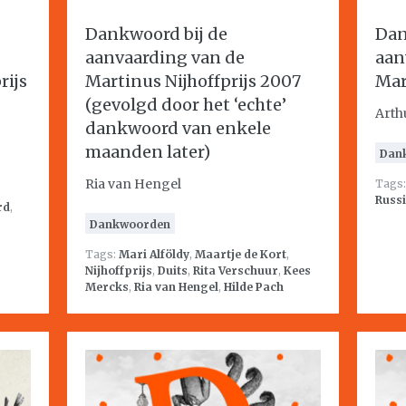
Dankwoord bij de
Dan
aanvaarding van de
aan
rijs
Martinus Nijhoffprijs 2007
Mar
(gevolgd door het ‘echte’
Arth
dankwoord van enkele
maanden later)
Dan
Ria van Hengel
Tags
Russ
rd
,
Dankwoorden
Tags:
Mari Alföldy
,
Maartje de Kort
,
Nijhoffprijs
,
Duits
,
Rita Verschuur
,
Kees
Mercks
,
Ria van Hengel
,
Hilde Pach