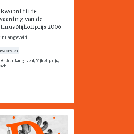
kwoord bij de
vaarding van de
tinus Nijhoffprijs 2006
ur Langeveld
kwoorden
:
Arthur Langeveld
,
Nijhoffprijs
,
isch