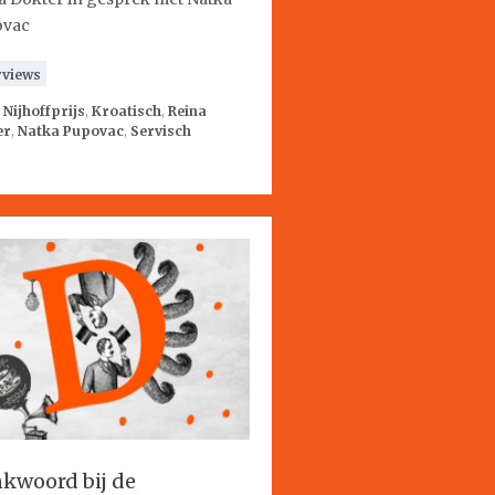
ovac
rviews
:
Nijhoffprijs
,
Kroatisch
,
Reina
er
,
Natka Pupovac
,
Servisch
kwoord bij de