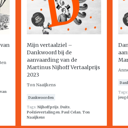
 van
Mijn vertaalziel –
Dan
Dankwoord bij de
aan
aanvaarding van de
Mar
 Ben
Martinus Nijhoff Vertaalprijs
Anne
2023
Dan
Ton Naaijkens
 van
Tags
jeug
Dankwoorden
Tags:
Nijhoffprijs
,
Duits
,
Poëzievertalingen
,
Paul Celan
,
Ton
Naaijkens