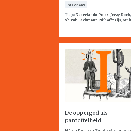
Interviews
Tags:
Nederlands-Pools
,
Jerzy Koch
,
Shirah Lachmann
,
Nijhoffprijs
,
Mult
De oppergod als
pantoffelheld
H.J. de Roy van Zuydewijn in ges