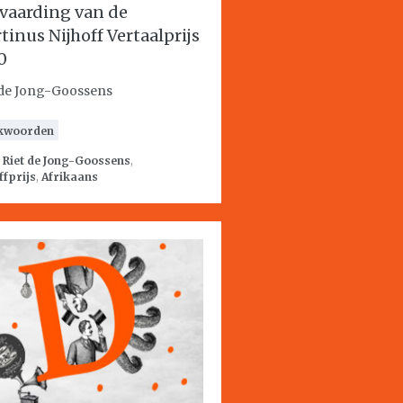
vaarding van de
tinus Nijhoff Vertaalprijs
0
 de Jong-Goossens
kwoorden
:
Riet de Jong-Goossens
,
ffprijs
,
Afrikaans