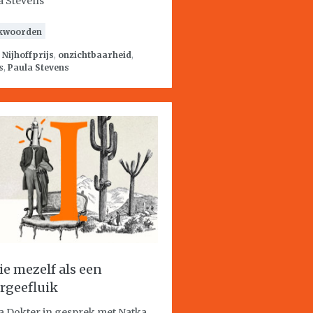
a Stevens
kwoorden
:
Nijhoffprijs
,
onzichtbaarheid
,
s
,
Paula Stevens
zie mezelf als een
rgeefluik
a Dokter in gesprek met Natka