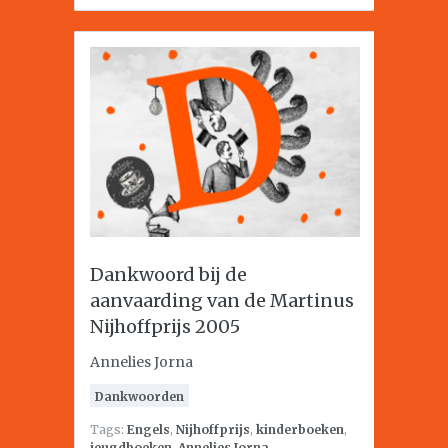
Dankwoord bij de
aanvaarding van de Martinus
Nijhoffprijs 2005
Annelies Jorna
Dankwoorden
Tags:
Engels
,
Nijhoffprijs
,
kinderboeken
,
jeugdboeken
,
Annelies Jorna