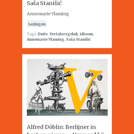
Saša Stanišić
Annemarie Vlaming
Lezingen
Tags:
Duits
,
Vertalersgeluk
,
idioom
,
Annemarie Vlaming
,
Saša Stanišic
Alfred Döblin: Berlijner in