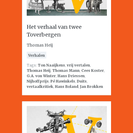
Het verhaal van twee
Toverbergen
Thomas Heij
Verhalen
Tags:
Ton Naaijkens
,
vrij vertalen
,
Thomas Heij
,
Thomas Mann
,
Cees Koster
,
G.A. von Winter
,
Hans Driessen
,
Nijhoffprijs
,
Pé Hawinkels
,
Duits
,
vertaalkritiek
,
Hans Boland
,
Jan Brokken