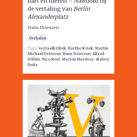
hart en nieren – Nawoord bij
de vertaling van
Berlin
Alexanderplatz
Hans Driessen
Verhalen
Tags:
vertaalkritiek
,
Bartho Kriek
,
Martin
Michael Driessen
,
Hans Driessen
,
Alfred
Döblin
,
Nico Rost
,
Marion Hardoar
,
dialect
,
Duits