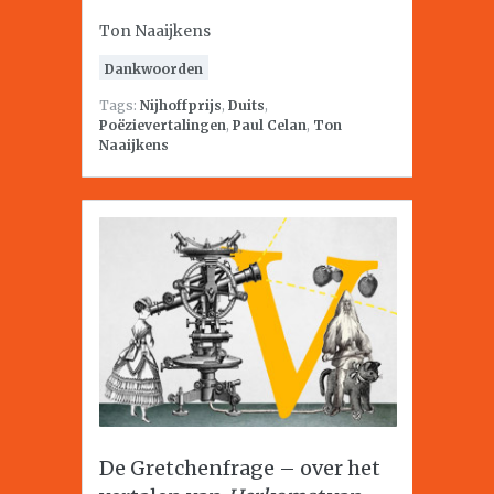
Ton Naaijkens
Dankwoorden
Tags:
Nijhoffprijs
,
Duits
,
Poëzievertalingen
,
Paul Celan
,
Ton
Naaijkens
De Gretchenfrage – over het