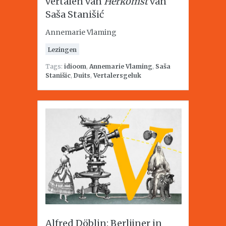
vertalen van
Herkomst
van
Saša Stanišić
Annemarie Vlaming
Lezingen
Tags:
idioom
,
Annemarie Vlaming
,
Saša
Stanišic
,
Duits
,
Vertalersgeluk
Alfred Döblin: Berlijner in