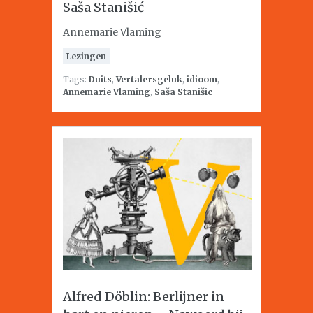
Saša Stanišić
Annemarie Vlaming
Lezingen
Tags:
Duits
,
Vertalersgeluk
,
idioom
,
Annemarie Vlaming
,
Saša Stanišic
Alfred Döblin: Berlijner in