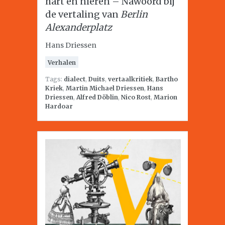
hart en nieren – Nawoord bij
de vertaling van
Berlin
Alexanderplatz
Hans Driessen
Verhalen
Tags:
dialect
,
Duits
,
vertaalkritiek
,
Bartho
Kriek
,
Martin Michael Driessen
,
Hans
Driessen
,
Alfred Döblin
,
Nico Rost
,
Marion
Hardoar