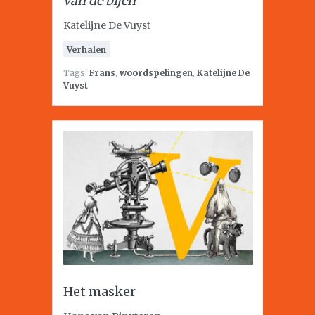
van de bijen
Katelijne De Vuyst
Verhalen
Tags:
Frans
,
woordspelingen
,
Katelijne De
Vuyst
Het masker