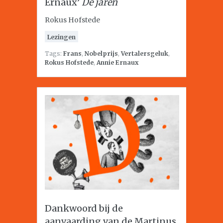
Ernaux’
De jaren
Rokus Hofstede
Lezingen
Tags:
Frans
,
Nobelprijs
,
Vertalersgeluk
,
Rokus Hofstede
,
Annie Ernaux
Dankwoord bij de
aanvaarding van de Martinus