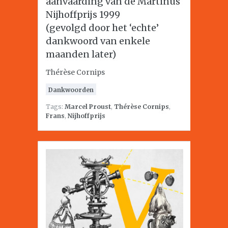
aanvaarding van de Martinus
Nijhoffprijs 1999
(gevolgd door het ‘echte’
dankwoord van enkele
maanden later)
Thérèse Cornips
Dankwoorden
Tags:
Marcel Proust
,
Thérèse Cornips
,
Frans
,
Nijhoffprijs