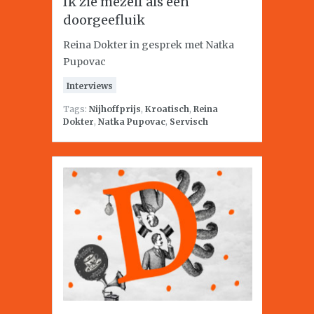
Ik zie mezelf als een
doorgeefluik
Reina Dokter in gesprek met Natka
Pupovac
Interviews
Tags:
Nijhoffprijs
,
Kroatisch
,
Reina
Dokter
,
Natka Pupovac
,
Servisch