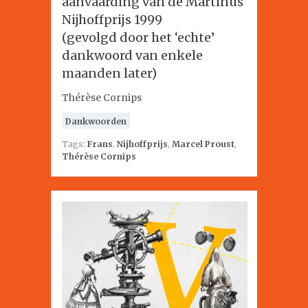
aanvaarding van de Martinus
Nijhoffprijs 1999
(gevolgd door het ‘echte’
dankwoord van enkele
maanden later)
Thérèse Cornips
Dankwoorden
Tags:
Frans
,
Nijhoffprijs
,
Marcel Proust
,
Thérèse Cornips