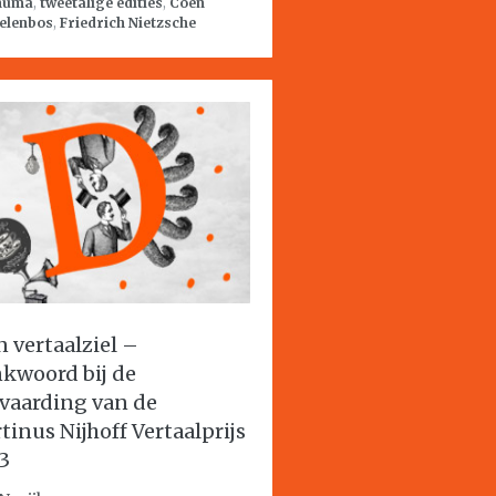
huma
,
tweetalige edities
,
Coen
elenbos
,
Friedrich Nietzsche
n vertaalziel –
kwoord bij de
vaarding van de
tinus Nijhoff Vertaalprijs
3