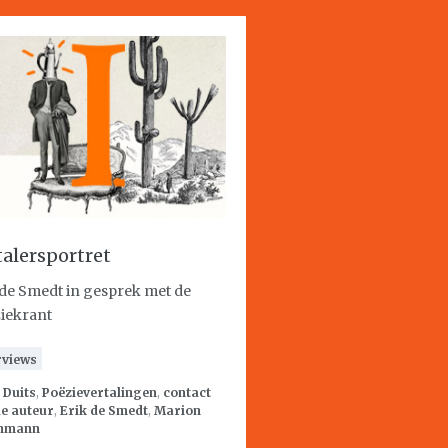
talersportret
 de Smedt in gesprek met de
iekrant
rviews
:
Duits
,
Poëzievertalingen
,
contact
e auteur
,
Erik de Smedt
,
Marion
hmann