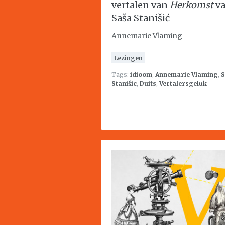
vertalen van
Herkomst
v
Saša Stanišić
Annemarie Vlaming
Lezingen
Tags:
idioom
,
Annemarie Vlaming
,
S
Stanišic
,
Duits
,
Vertalersgeluk