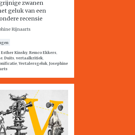
grijnige zwanen
het geluk van een
zondere recensie
phine Rijnaarts
ngen
:
Esther Kinsky
,
Remco Ekkers
,
ie
,
Duits
,
vertaalkritiek
,
nificatie
,
Vertalersgeluk
,
Josephine
arts