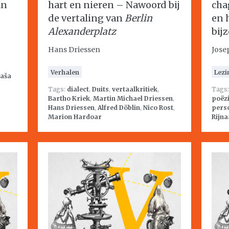
an
hart en nieren – Nawoord bij
cha
de vertaling van
Berlin
en 
Alexanderplatz
bij
Hans Driessen
Jose
Verhalen
Lezi
aša
Tags:
dialect
,
Duits
,
vertaalkritiek
,
Tags
Bartho Kriek
,
Martin Michael Driessen
,
poëz
Hans Driessen
,
Alfred Döblin
,
Nico Rost
,
perso
Marion Hardoar
Rijna