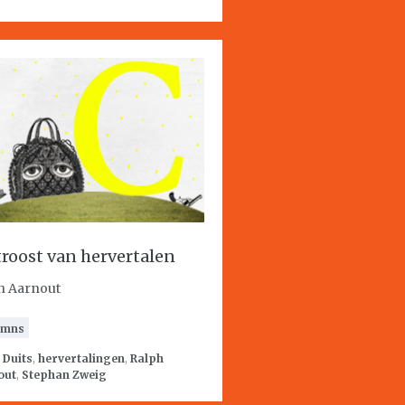
troost van hervertalen
h Aarnout
umns
:
Duits
,
hervertalingen
,
Ralph
out
,
Stephan Zweig