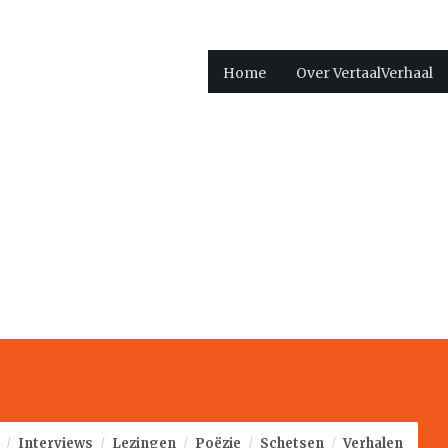
Home
Over VertaalVerhaal
/
Interviews
/
Lezingen
/
Poëzie
/
Schetsen
/
Verhalen