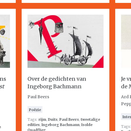
ans
Over de gedichten van
Je 
st
Ingeborg Bachmann
de 
Paul Beers
Ard 
Pepp
Poëzie
Inte
Tags:
rijm
,
Duits
,
Paul Beers
,
tweetalige
edities
,
Ingeborg Bachmann
,
Isolde
Tags
e
Quadflieg