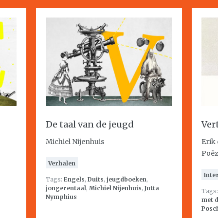
De taal van de jeugd
Ver
Michiel Nijenhuis
Erik
Poëz
Verhalen
Inte
Tags:
Engels
,
Duits
,
jeugdboeken
,
jongerentaal
,
Michiel Nijenhuis
,
Jutta
Tags
Nymphius
met d
Posc