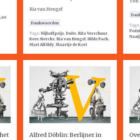
Ton 
Ria van Hengel
Dan
Lao
Dankwoorden
Tags
Poëzi
Tags:
Nijhoffprijs
,
Duits
,
Rita Verschuur
,
Naai
Kees Mercks
,
Ria van Hengel
,
Hilde Pach
,
Mari Alföldy
,
Maartje de Kort
 het
Alfred Döblin: Berlijner in
Ove