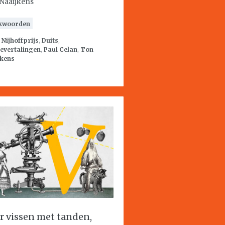
Naaijkens
kwoorden
:
Nijhoffprijs
,
Duits
,
evertalingen
,
Paul Celan
,
Ton
jkens
r vissen met tanden,