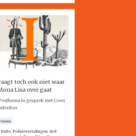
vraagt toch ook niet waar
Mona Lisa over gaat
Posthuma in gesprek met Coen
elenbos
rviews
:
Duits
,
Poëzievertalingen
,
Ard