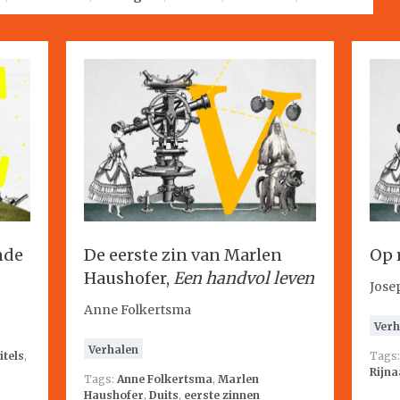
nde
De eerste zin van Marlen
Op 
Haushofer,
Een handvol leven
Jose
Anne Folkertsma
Verh
Verhalen
titels
,
Tags
Rijna
Tags:
Anne Folkertsma
,
Marlen
Haushofer
,
Duits
,
eerste zinnen