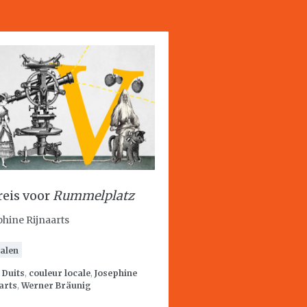
reis voor
Rummelplatz
phine Rijnaarts
alen
:
Duits
,
couleur locale
,
Josephine
arts
,
Werner Bräunig