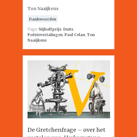
Ton Naaijkens
Dankwoorden
Tags:
Nijhoffprijs
,
Duits
,
Poëzievertalingen
,
Paul Celan
,
Ton
Naaijkens
De Gretchenfrage – over het