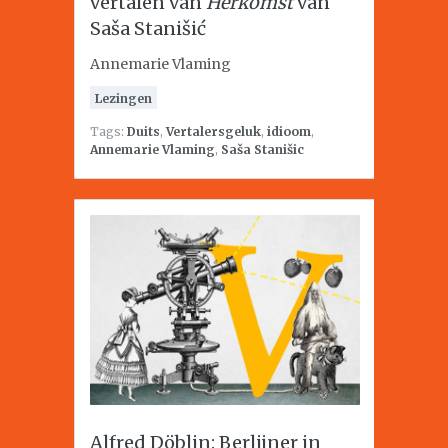
vertalen van
Herkomst
van
Saša Stanišić
Annemarie Vlaming
Lezingen
Tags:
Duits
,
Vertalersgeluk
,
idioom
,
Annemarie Vlaming
,
Saša Stanišic
Alfred Döblin: Berlijner in