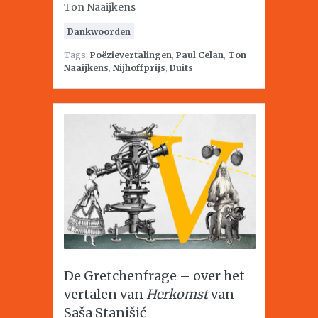
Ton Naaijkens
Dankwoorden
Tags:
Poëzievertalingen
,
Paul Celan
,
Ton
Naaijkens
,
Nijhoffprijs
,
Duits
De Gretchenfrage – over het
vertalen van
Herkomst
van
Saša Stanišić