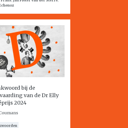
:
Frans
,
Jan Pieter van der Sterre
,
 Echenoz
kwoord bij de
vaarding van de Dr Elly
éprijs 2024
 Coumans
kwoorden