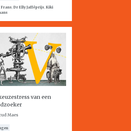
:
Frans
,
Dr Elly Jafféprijs
,
Kiki
mans
keuzestress van een
dzoeker
rud Maes
ngen