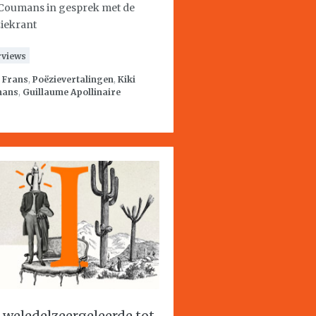
 Coumans in gesprek met de
iekrant
rviews
:
Frans
,
Poëzievertalingen
,
Kiki
mans
,
Guillaume Apollinaire
 weledelzeergeleerde tot