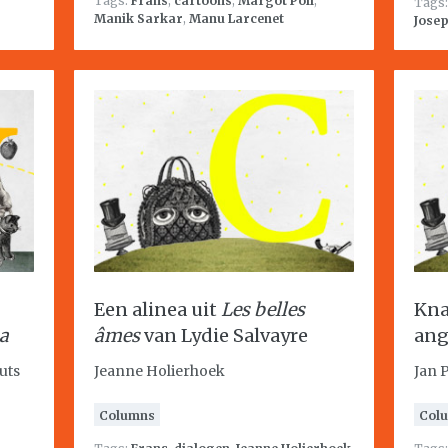
Tags:
Frans
,
cartoons
,
Margot Poll
,
Tags
Manik Sarkar
,
Manu Larcenet
Josep
Een alinea uit
Les belles
Kna
na
âmes
van Lydie Salvayre
ang
uts
Jeanne Holierhoek
Jan 
Columns
Col