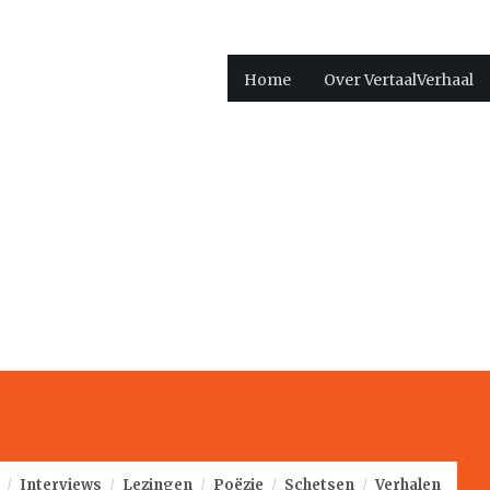
Home
Over VertaalVerhaal
/
Interviews
/
Lezingen
/
Poëzie
/
Schetsen
/
Verhalen