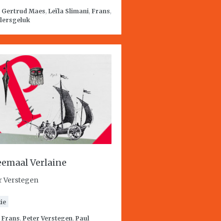
:
Gertrud Maes
,
Leïla Slimani
,
Frans
,
lersgeluk
emaal Verlaine
r Verstegen
ie
:
Frans
,
Peter Verstegen
,
Paul