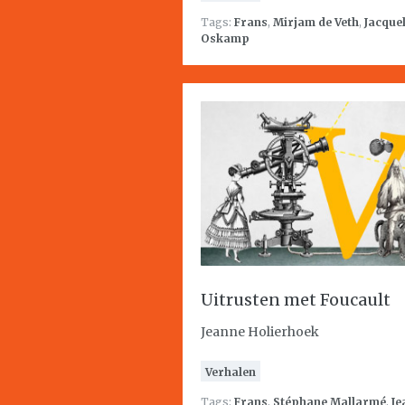
Tags:
Frans
,
Mirjam de Veth
,
Jacque
Oskamp
Uitrusten met Foucault
Jeanne Holierhoek
Verhalen
Tags:
Frans
,
Stéphane Mallarmé
,
Je