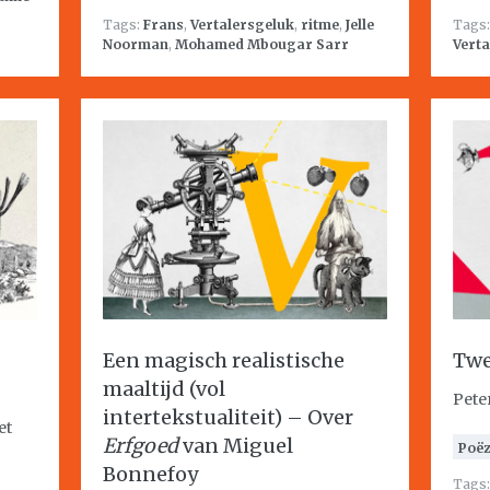
Tags:
Frans
,
Vertalersgeluk
,
ritme
,
Jelle
Tags
Noorman
,
Mohamed Mbougar Sarr
Verta
Een magisch realistische
Twe
maaltijd (vol
Pete
intertekstualiteit) – Over
et
Erfgoed
van Miguel
Poëz
Bonnefoy
Tags