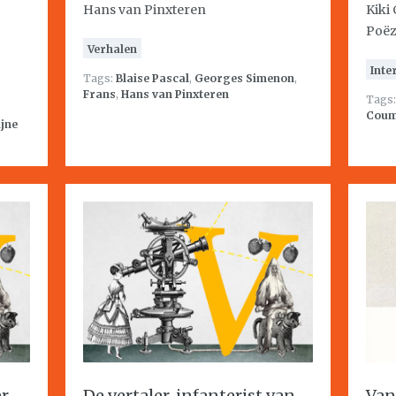
Hans van Pinxteren
Kiki
Poëz
Verhalen
Inte
Tags:
Blaise Pascal
,
Georges Simenon
,
Frans
,
Hans van Pinxteren
Tags
Cou
ijne
er
De vertaler, infanterist van
Van