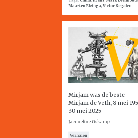
Tags:
China
,
Frans
,
Mark Leenhouts
Maarten Elzinga
,
Victor Segalen
Mirjam was de beste –
Mirjam de Veth, 8 mei 19
30 mei 2025
Jacqueline Oskamp
Verhalen