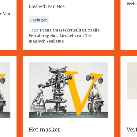
Verla
Liesbeth van Nes
le Van
Lezingen
Tags:
Frans
,
intertekstualiteit
,
realia
,
Vertalersgeluk
,
Liesbeth van Nes
,
magisch realisme
Het masker
Ver