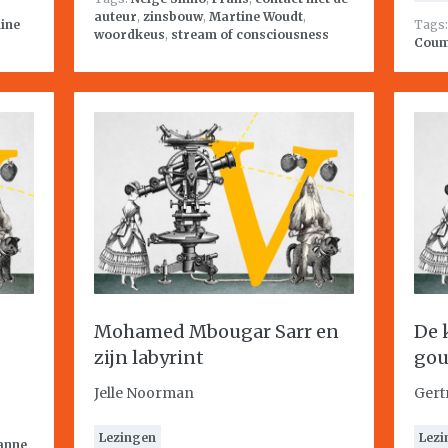
auteur
,
zinsbouw
,
Martine Woudt
,
line
Tags
woordkeus
,
stream of consciousness
Cou
Mohamed Mbougar Sarr en
De 
zijn labyrint
gou
Jelle Noorman
Gert
Lezingen
Lezi
anne