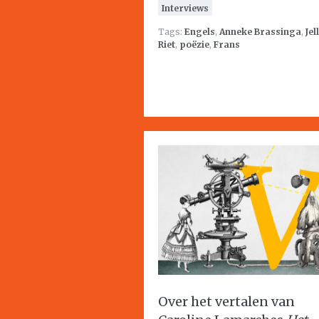
Interviews
Tags:
Engels
,
Anneke Brassinga
,
Jel
Riet
,
poëzie
,
Frans
Over het vertalen van