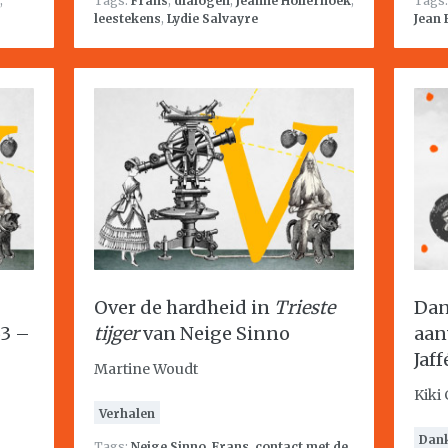
,
Tags:
Frans
,
dialogen
,
Jeanne Holierhoek
,
Tags
leestekens
,
Lydie Salvayre
Jean
Over de hardheid in
Trieste
Dan
53 –
tijger
van Neige Sinno
aan
Jaff
Martine Woudt
Kiki
Verhalen
Dan
Tags:
Neige Sinno
,
Frans
,
contact met de