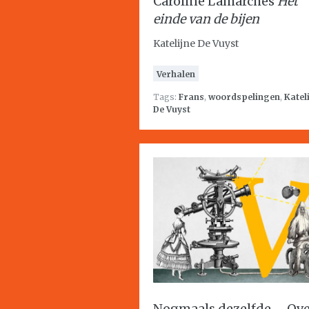
Caroline Lamarches
Het
einde van de bijen
Katelijne De Vuyst
Verhalen
Tags:
Frans
,
woordspelingen
,
Katel
De Vuyst
Nogmaals dezelfde – Ov