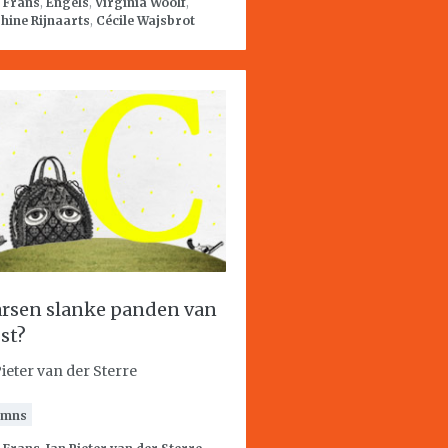
:
Frans
,
Engels
,
Virginia Woolf
,
hine Rijnaarts
,
Cécile Wajsbrot
rsen slanke panden van
st?
Pieter van der Sterre
umns