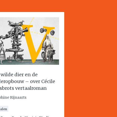
 wilde dier en de
eropbouw – over Cécile
sbrots vertaalroman
phine Rijnaarts
alen