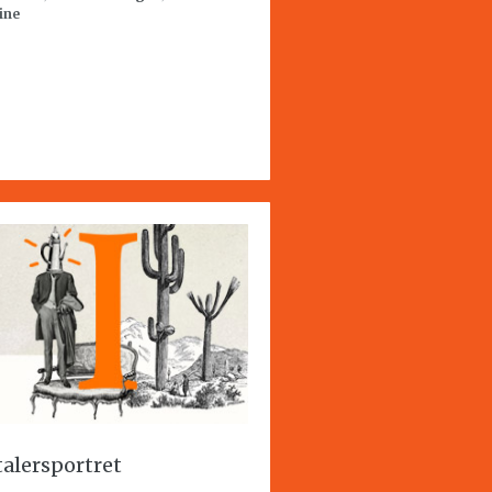
ine
talersportret