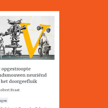
 opgestroopte
mdsmouwen neuriënd
 het doorgeefluik
Robert Braat
ngen