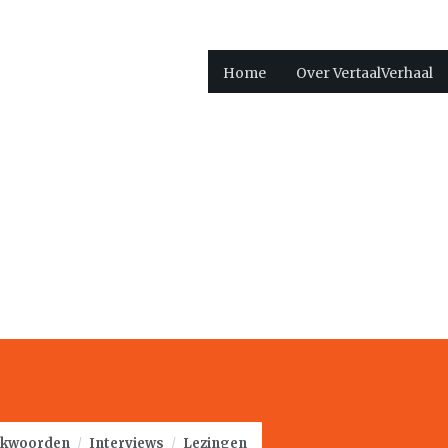
Home
Over VertaalVerhaal
kwoorden
/
Interviews
/
Lezingen