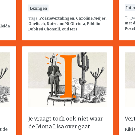
Inte
Lezingen
Tags
Tags:
Poëzievertalingen
,
Caroline Meijer
,
met d
Gaelisch
,
Doireann Ní Ghríofa
,
Eibhlín
Aleida
Posc
Dubh Ní Chonaill
,
oud Iers
Je vraagt toch ook niet waar
Ver
de Mona Lisa over gaat
t de
Kiki