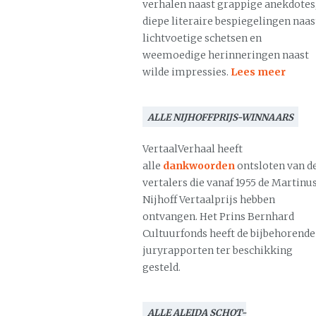
verhalen naast grappige anekdotes
diepe literaire bespiegelingen naas
lichtvoetige schetsen en
weemoedige herinneringen naast
wilde impressies.
Lees meer
ALLE NIJHOFFPRIJS-WINNAARS
VertaalVerhaal heeft
alle
dankwoorden
ontsloten van d
vertalers die vanaf 1955 de Martinu
Nijhoff Vertaalprijs hebben
ontvangen. Het Prins Bernhard
Cultuurfonds heeft de bijbehorende
juryrapporten ter beschikking
gesteld.
ALLE ALEIDA SCHOT-