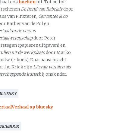
chaal ook
boeken
uit. Tot nu toe
erschenen
De hond van Rabelais
door
ans van Pinxteren,
Cervantes & co
oor Barber van de Pol en
rtaalkunde versus
ertaalwetenschap
door Peter
erstegen (papieren uitgaven) en
ullen uit de werkplaats
door Marko
ondse (e-boek). Daarnaast bracht
artho Kriek zijn
Literair vertalen als
erscheppende kunst
bij ons onder.
BLUESKY
ertaalVerhaal op bluesky
FACEBOOK