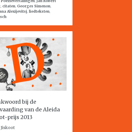
:
Poëzievertalingen
,
Jan Robert
t
,
citaten
,
Georges Simenon
,
ana Alexijevitsj
,
liedteksten
,
isch
kwoord bij de
vaarding van de Aleida
ot-prijs 2013
 Jiskoot