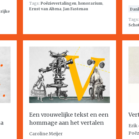
Tags:
Poëzievertalingen
,
honorarium
,
Ernst van Altena
,
Jan Fastenau
Dan
rijke
Tags
Schot
Een vrouwelijke tekst en een
Ver
da
hommage aan het vertalen
Erik
Poëz
Caroline Meijer