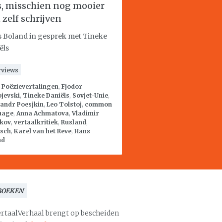
is, misschien nog mooier
 zelf schrijven
 Boland in gesprek met Tineke
ëls
rviews
:
Poëzievertalingen
,
Fjodor
jevski
,
Tineke Daniëls
,
Sovjet-Unie
,
andr Poesjkin
,
Leo Tolstoj
,
common
uage
,
Anna Achmatova
,
Vladimir
kov
,
vertaalkritiek
,
Rusland
,
isch
,
Karel van het Reve
,
Hans
nd
BOEKEN
ertaalVerhaal brengt op bescheiden