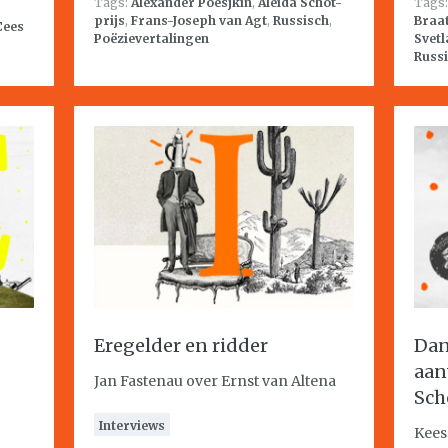
Tags:
Alexander Poesjkin
,
Aleida Schot-
Tags
prijs
,
Frans-Joseph van Agt
,
Russisch
,
Braa
Cees
Poëzievertalingen
Svetl
Russ
Eregelder en ridder
Dan
aan
Jan Fastenau over Ernst van Altena
Sch
Interviews
Kees