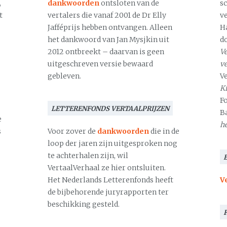
,
dankwoorden
ontsloten van de
s
t
vertalers die vanaf 2001 de Dr Elly
v
Jafféprijs hebben ontvangen. Alleen
H
het dankwoord van Jan Mysjkin uit
d
2012 ontbreekt – daarvan is geen
Ve
uitgeschreven versie bewaard
v
gebleven.
V
Kr
F
LETTERENFONDS VERTAALPRIJZEN
B
e
h
s
Voor zover de
dankwoorden
die in de
loop der jaren zijn uitgesproken nog
te achterhalen zijn, wil
VertaalVerhaal ze hier ontsluiten.
Het Nederlands Letterenfonds heeft
V
de bijbehorende juryrapporten ter
beschikking gesteld.