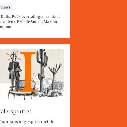
rviews
:
Duits
,
Poëzievertalingen
,
contact
e auteur
,
Erik de Smedt
,
Marion
hmann
talersportret
 Coumans in gesprek met de