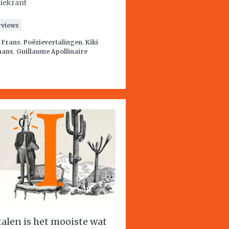
iekrant
rviews
:
Frans
,
Poëzievertalingen
,
Kiki
mans
,
Guillaume Apollinaire
talen is het mooiste wat