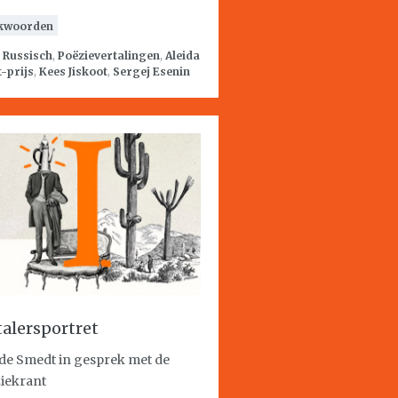
kwoorden
:
Russisch
,
Poëzievertalingen
,
Aleida
-prijs
,
Kees Jiskoot
,
Sergej Esenin
talersportret
 de Smedt in gesprek met de
iekrant