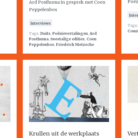
Poëz
Ard Posthuma in gesprek met Coen
Peppelenbos
Inte
Interviews
Tags
Cou
Tags:
Duits
,
Poëzievertalingen
,
Ard
Posthuma
,
tweetalige edities
,
Coen
Peppelenbos
,
Friedrich Nietzsche
Krullen uit de werkplaats
Ver