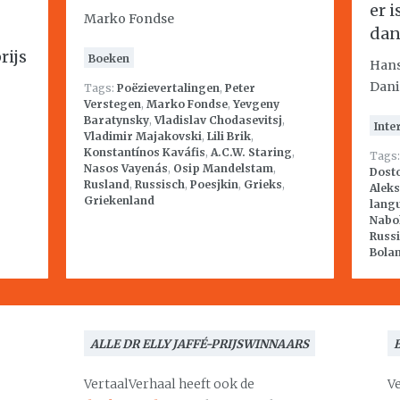
er 
Marko Fondse
dan
rijs
Boeken
Hans
Dani
Tags:
Poëzievertalingen
,
Peter
Verstegen
,
Marko Fondse
,
Yevgeny
Baratynsky
,
Vladislav Chodasevitsj
,
Inte
Vladimir Majakovski
,
Lili Brik
,
Konstantínos Kaváfis
,
A.C.W. Staring
,
Tags
Nasos Vayenás
,
Osip Mandelstam
,
Dosto
Rusland
,
Russisch
,
Poesjkin
,
Grieks
,
Aleks
Griekenland
lang
Nabo
Russ
Bola
ALLE DR ELLY JAFFÉ-PRIJSWINNAARS
VertaalVerhaal heeft ook de
V