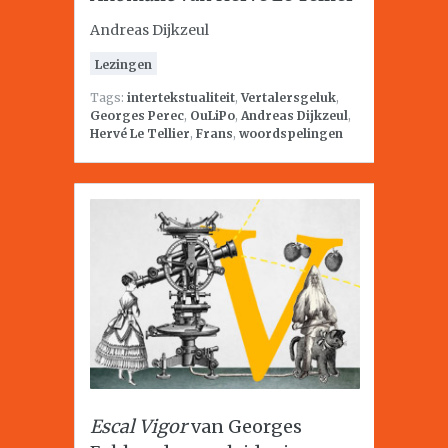
Andreas Dijkzeul
Lezingen
Tags:
intertekstualiteit
,
Vertalersgeluk
,
Georges Perec
,
OuLiPo
,
Andreas Dijkzeul
,
Hervé Le Tellier
,
Frans
,
woordspelingen
Escal Vigor
van Georges