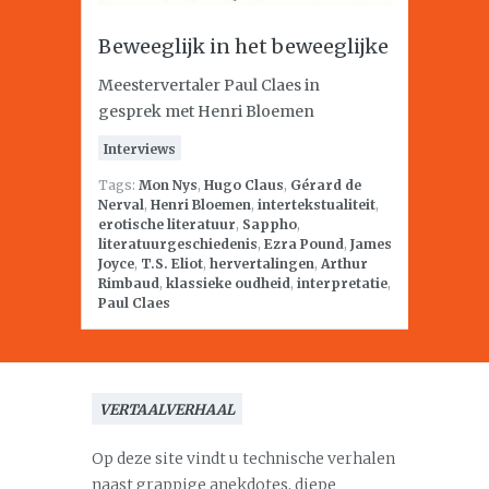
Beweeglijk in het beweeglijke
Meestervertaler Paul Claes in
gesprek met Henri Bloemen
Interviews
Tags:
Mon Nys
,
Hugo Claus
,
Gérard de
Nerval
,
Henri Bloemen
,
intertekstualiteit
,
erotische literatuur
,
Sappho
,
literatuurgeschiedenis
,
Ezra Pound
,
James
Joyce
,
T.S. Eliot
,
hervertalingen
,
Arthur
Rimbaud
,
klassieke oudheid
,
interpretatie
,
Paul Claes
VERTAALVERHAAL
Op deze site vindt u technische verhalen
naast grappige anekdotes, diepe