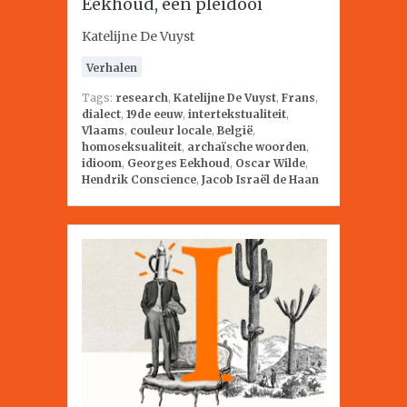
Eekhoud, een pleidooi
Katelijne De Vuyst
Verhalen
Tags:
research
,
Katelijne De Vuyst
,
Frans
,
dialect
,
19de eeuw
,
intertekstualiteit
,
Vlaams
,
couleur locale
,
België
,
homoseksualiteit
,
archaïsche woorden
,
idioom
,
Georges Eekhoud
,
Oscar Wilde
,
Hendrik Conscience
,
Jacob Israël de Haan