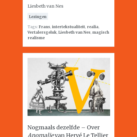
Liesbeth van Nes
Lezingen
Tags:
Frans
,
intertekstualiteit
,
realia
,
Vertalersgeluk
,
Liesbeth van Nes
,
magisch
realisme
Nogmaals dezelfde – Over
Anomalie
van Hervé Le Tellier