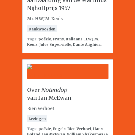
aanvaarding van de Martinus
Nijhoffprijs 1957
Mr. H.W.J.M. Keuls
Dankwoorden
Tags:
poëzie
,
Frans
,
Italiaans
,
H.W.J.M.
Keuls
,
Jules Supervielle
,
Dante Alighieri
Over
Notendop
van Ian McEwan
Rien Verhoef
Lezingen
Tags:
poëzie
,
Engels
,
Rien Verhoef
,
Hans
Boland
,
Ian McEwan
,
William Shakespeare
,