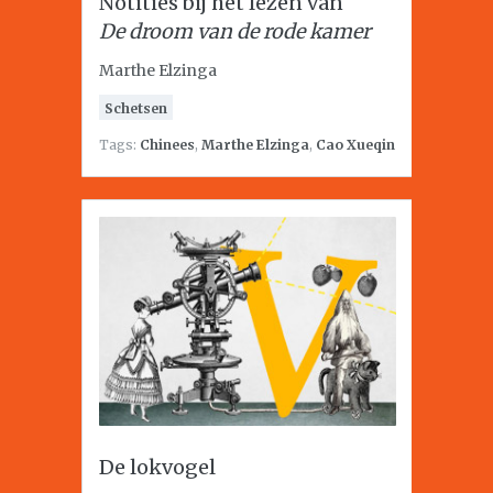
Notities bij het lezen van
De droom van de rode kamer
Marthe Elzinga
Schetsen
Tags:
Chinees
,
Marthe Elzinga
,
Cao Xueqin
De lokvogel