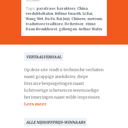
Tags:
parafrase
,
karakters
,
China
,
verdubbeltalen
,
Hélène Swarth
,
Li Bai
,
Wang Wei
,
Du Fu
,
Bai Juyi
,
Chinees
,
metrum
,
traduttore traditore
,
De Revisor
,
ritme
,
Daan Bronkhorst
,
geheugen
,
Arthur Waley
VERTAALVERHAAL
Op deze site vindt u technische verhalen
naast grappige anekdotes, diepe
literaire bespiegelingen naast
lichtvoetige schetsen en weemoedige
herinneringen naast wilde impressies.
Lees meer
ALLE NIJHOFFPRIJS-WINNAARS