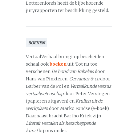
Letterenfonds heeft de bijbehorende
juryrapporten ter beschikking gesteld.
BOEKEN
VertaalVerhaal brengt op bescheiden
schaal ook
boeken
uit. Tot nu toe
verschenen
De hond van Rabelais
door
Hans van Pinxteren,
Cervantes & co
door
Barber van de Pol en
Vertaalkunde versus
vertaalwetenschap
door Peter Verstegen
(papieren uitgaven) en
Krullen uit de
werkplaats
door Marko Fondse (e-boek).
Daarnaast bracht Bartho Kriek zijn
Literair vertalen als herscheppende
kunst
bij ons onder.