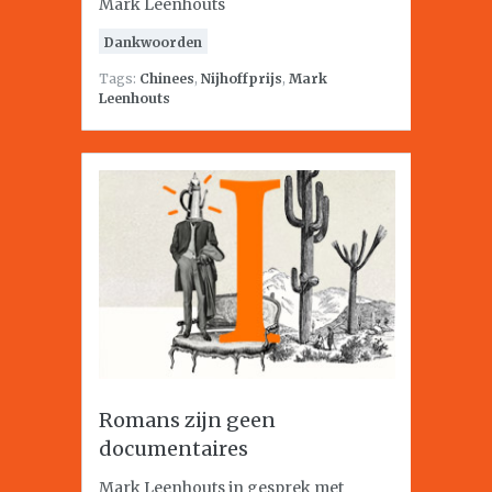
Mark Leenhouts
Dankwoorden
Tags:
Chinees
,
Nijhoffprijs
,
Mark
Leenhouts
Romans zijn geen
documentaires
Mark Leenhouts in gesprek met