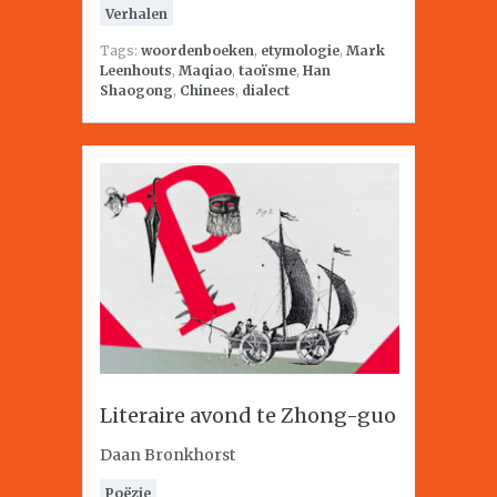
Verhalen
Tags:
woordenboeken
,
etymologie
,
Mark
Leenhouts
,
Maqiao
,
taoïsme
,
Han
Shaogong
,
Chinees
,
dialect
Literaire avond te Zhong-guo
Daan Bronkhorst
Poëzie