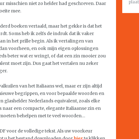
plaat
ur misschien niet zo helder had geschreven. Daar
oeite mee.
erd boeken vertaald, maar het gekke is dat het
dt. Soms heb ik zelfs de indruk dat ik vaker
n in het prille begin. Als ik vertalingen van
r dan voorheen, en ook mijn eigen oplossingen
teeds beter wat er wringt, of dat een zin mooier zou
lent moet zijn. Dus gaat het vertalen nu zeker
ger.
alkuilen van het Italiaans wel, maar er zijn altijd
nieuwe begrippen, en voor bepaalde woorden en
 glashelder Nederlands equivalent, zoals elke
ers naar een compacte, elegante Italiaanse zin en
te moeten behelpen met te veel woorden…
F voor de volledige tekst. Als uw voorkeur
nt u het bestand downloaden door
hier
te klikken.