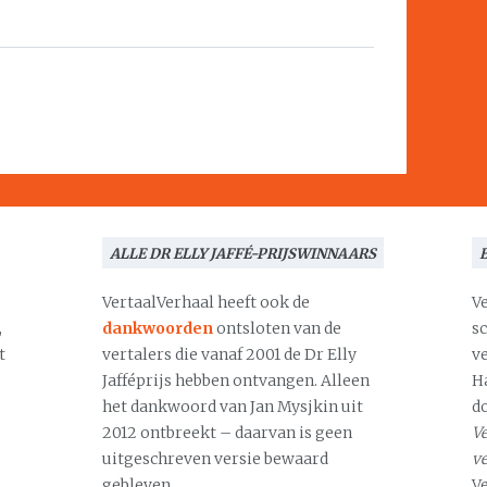
ALLE DR ELLY JAFFÉ-PRIJSWINNAARS
VertaalVerhaal heeft ook de
V
,
dankwoorden
ontsloten van de
s
t
vertalers die vanaf 2001 de Dr Elly
v
Jafféprijs hebben ontvangen. Alleen
H
het dankwoord van Jan Mysjkin uit
d
2012 ontbreekt – daarvan is geen
Ve
uitgeschreven versie bewaard
v
gebleven.
V