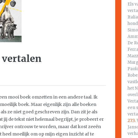
Els v
verta
Itali
hond
Simo
Amma
De Ro
Ferr
 vertalen
Mazza
Murgi
Paolo
Rober
vastl
het 
overl
, een mooi boek omzetten in een andere taal. Ik
Vert
oeilijk boek. Maar eigenlijk zijn alle boeken
een s
 als ze niet goed geschreven zijn. Dan zit je als
vert
t jij de tekst niet helemaal begrijpt, je probeert er
27:3.
hrijver ontrouw te worden, maar dat kost zeeën
Janso
verh
et heel moeilijk om op mijn eigen inzicht af te