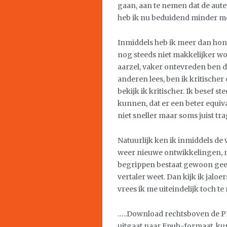
gaan, aan te nemen dat de aute
heb ik nu beduidend minder m
Inmiddels heb ik meer dan hond
nog steeds niet makkelijker wor
aarzel, vaker ontevreden ben da
anderen lees, ben ik kritische
bekijk ik kritischer. Ik besef s
kunnen, dat er een beter equiva
niet sneller maar soms juist tra
Natuurlijk ken ik inmiddels de v
weer nieuwe ontwikkelingen, 
begrippen bestaat gewoon geen
vertaler weet. Dan kijk ik jalo
vrees ik me uiteindelijk toch 
…..Download rechtsboven de PD
uitgaat naar Epub-formaat, ku