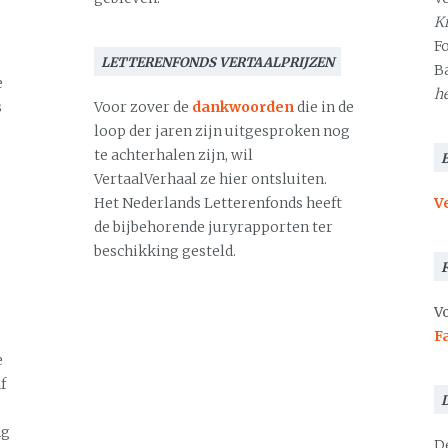
Kr
F
LETTERENFONDS VERTAALPRIJZEN
B
e
h
s
Voor zover de
dankwoorden
die in de
loop der jaren zijn uitgesproken nog
te achterhalen zijn, wil
VertaalVerhaal ze hier ontsluiten.
Het Nederlands Letterenfonds heeft
V
de bijbehorende juryrapporten ter
beschikking gesteld.
Vo
F
e
f
ng
D