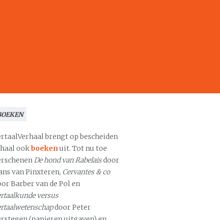
BOEKEN
ertaalVerhaal brengt op bescheiden
chaal ook
boeken
uit. Tot nu toe
erschenen
De hond van Rabelais
door
ans van Pinxteren,
Cervantes & co
oor Barber van de Pol en
rtaalkunde versus
ertaalwetenschap
door Peter
erstegen (papieren uitgaven) en