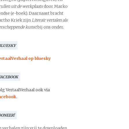
ullen uit de werkplaats
door Marko
ondse (e-boek). Daarnaast bracht
artho Kriek zijn
Literair vertalen als
erscheppende kunst
bij ons onder.
BLUESKY
ertaalVerhaal op bluesky
FACEBOOK
lg VertaalVerhaal ook via
acebook
.
DONEER!
e verhalen zijn vrij te downloaden