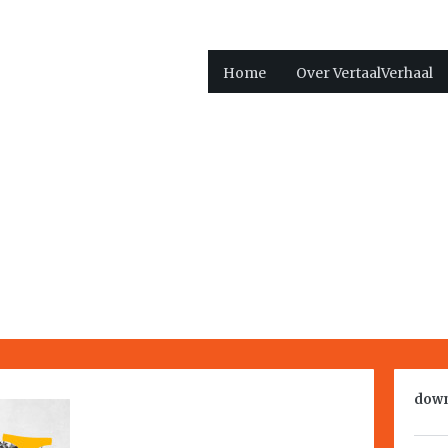
Home
Over VertaalVerhaal
down