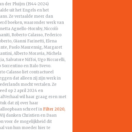
an der Pluijm (1944-2024)
alde uit het Engels en het
aans. Ze vertaalde meer dan
erd boeken, waaronder werk van
netta Agnello-Hornby, Niccolò
niti, Roberto Calasso, Federico
berto, Gianni Farinetti, Elena
ante, Paolo Maurensig, Margaret
ntini, Alberto Moravia, Michela
a, Salvatore Niffoi, Ugo Riccarelli,
 Sorrentino en Italo Svevo.
to Calasso liet contractueel
eggen dat alleen zij zijn werk in
Nederlands mocht vertalen. Ze
eed op 2 april 2024 en
aalVerhaal wil haar graag eren met
tuk dat zij over haar
aalloopbaan schreef in
Filter 2020,
Wij danken Christien en Daan
n voor de mogelijkheid dit
aal van hun moeder hier te