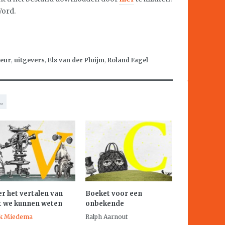
Word.
teur
,
uitgevers
,
Els van der Pluijm
,
Roland Fagel
.
r het vertalen van
Boeket voor een
t we kunnen weten
onbekende
k Miedema
Ralph Aarnout