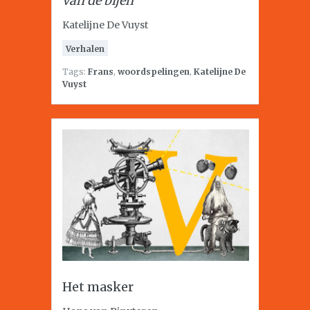
van de bijen
Katelijne De Vuyst
Verhalen
Tags:
Frans
,
woordspelingen
,
Katelijne De
Vuyst
Het masker