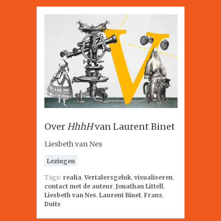
Over
HhhH
van Laurent Binet
Liesbeth van Nes
Lezingen
Tags:
realia
,
Vertalersgeluk
,
visualiseren
,
contact met de auteur
,
Jonathan Littell
,
Liesbeth van Nes
,
Laurent Binet
,
Frans
,
Duits