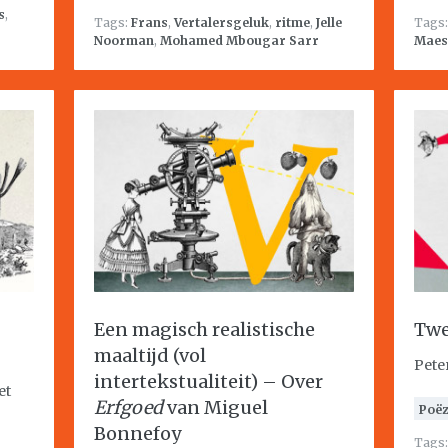
s
,
Tags:
Frans
,
Vertalersgeluk
,
ritme
,
Jelle
Tags
Noorman
,
Mohamed Mbougar Sarr
Maes
Een magisch realistische
Twe
maaltijd (vol
Pete
intertekstualiteit) – Over
et
Erfgoed
van Miguel
Poëz
Bonnefoy
Tags