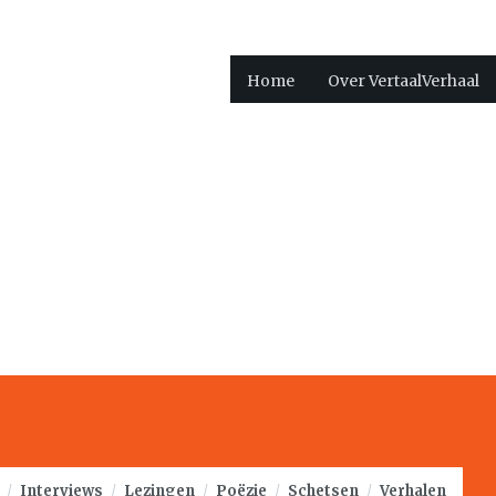
Home
Over VertaalVerhaal
/
Interviews
/
Lezingen
/
Poëzie
/
Schetsen
/
Verhalen