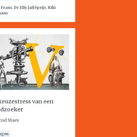
:
Frans
,
Dr Elly Jafféprijs
,
Kiki
mans
keuzestress van een
dzoeker
rud Maes
ngen