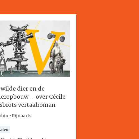
 wilde dier en de
eropbouw – over Cécile
sbrots vertaalroman
phine Rijnaarts
alen