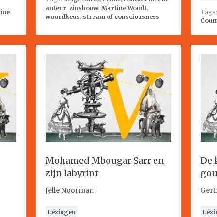
auteur
,
zinsbouw
,
Martine Woudt
,
line
Tags
woordkeus
,
stream of consciousness
Cou
Mohamed Mbougar Sarr en
De 
zijn labyrint
gou
Jelle Noorman
Gert
Lezingen
Lezi