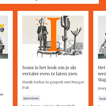
Soms is het leuk om je als
Het
vertaler even te laten zien
wed
Waj
Manik Sarkar in gesprek met Margot
Poll
Jose
an
Interviews
Verh