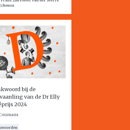
:
Frans
,
Jan Pieter van der Sterre
,
 Echenoz
kwoord bij de
vaarding van de Dr Elly
éprijs 2024
 Coumans
kwoorden