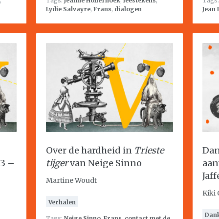
,
Tags:
Jeanne Holierhoek
,
leestekens
,
Tags
Lydie Salvayre
,
Frans
,
dialogen
Jean
Over de hardheid in
Trieste
Dan
53 –
tijger
van Neige Sinno
aan
Jaff
Martine Woudt
Kiki
Verhalen
Dan
Tags:
Neige Sinno
,
Frans
,
contact met de