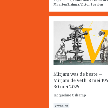
Tags:
China
,
Frans
,
Mark Leenhouts
Maarten Elzinga
,
Victor Segalen
Mirjam was de beste –
Mirjam de Veth, 8 mei 19
30 mei 2025
Jacqueline Oskamp
Verhalen