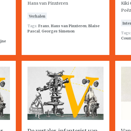
Hans van Pinxteren
Kiki
Poëz
Verhalen
Inte
Tags:
Frans
,
Hans van Pinxteren
,
Blaise
Pascal
,
Georges Simenon
Tags
Cou
ijne
er
De vertaler, infanterist van
Van