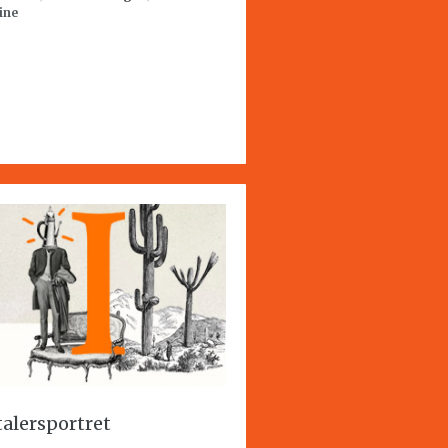
ine
talersportret