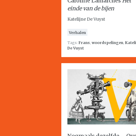
Caroline Lamarches
Het
einde van de bijen
Katelijne De Vuyst
Verhalen
Tags:
Frans
,
woordspelingen
,
Katel
De Vuyst
Nogmaals dezelfde – Ov