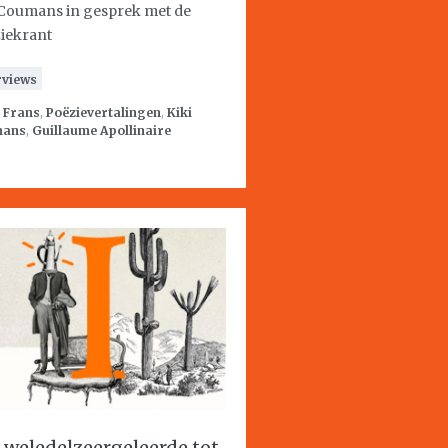
 Coumans in gesprek met de
iekrant
rviews
:
Frans
,
Poëzievertalingen
,
Kiki
mans
,
Guillaume Apollinaire
 weledelzeergeleerde tot