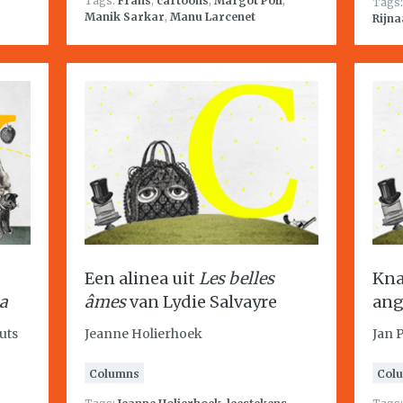
Tags:
Frans
,
cartoons
,
Margot Poll
,
Tags
Manik Sarkar
,
Manu Larcenet
Rijna
Een alinea uit
Les belles
Kna
na
âmes
van Lydie Salvayre
ang
uts
Jeanne Holierhoek
Jan 
Columns
Col