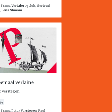
:
Frans
,
Vertalersgeluk
,
Gertrud
,
Leïla Slimani
emaal Verlaine
r Verstegen
ie
:
Frans
,
Peter Verstegen
,
Paul