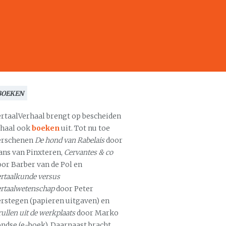
BOEKEN
ertaalVerhaal brengt op bescheiden
chaal ook
boeken
uit. Tot nu toe
erschenen
De hond van Rabelais
door
ans van Pinxteren,
Cervantes & co
oor Barber van de Pol en
rtaalkunde versus
ertaalwetenschap
door Peter
erstegen (papieren uitgaven) en
ullen uit de werkplaats
door Marko
ondse (e-boek). Daarnaast bracht