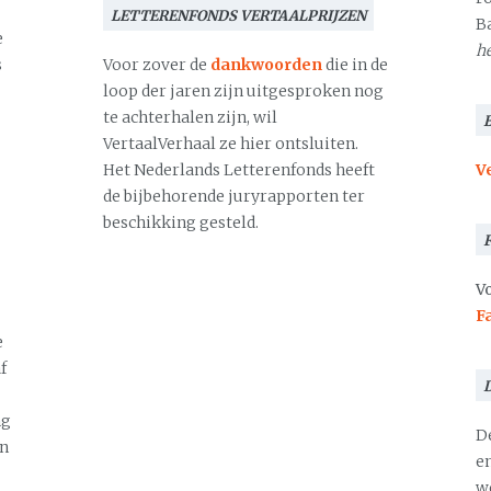
LETTERENFONDS VERTAALPRIJZEN
B
e
h
s
Voor zover de
dankwoorden
die in de
loop der jaren zijn uitgesproken nog
te achterhalen zijn, wil
VertaalVerhaal ze hier ontsluiten.
Het Nederlands Letterenfonds heeft
V
de bijbehorende juryrapporten ter
beschikking gesteld.
Vo
F
e
f
ng
D
en
en
we