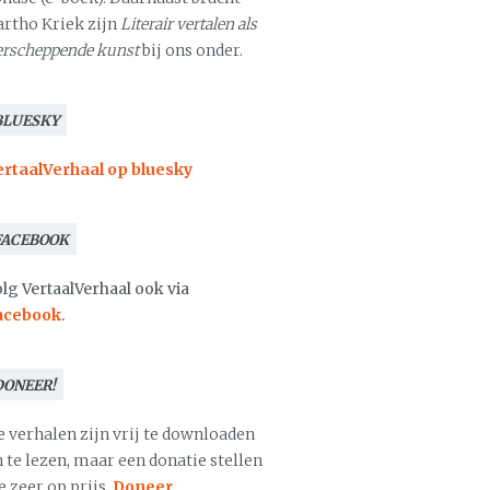
artho Kriek zijn
Literair vertalen als
erscheppende kunst
bij ons onder.
BLUESKY
ertaalVerhaal op bluesky
FACEBOOK
lg VertaalVerhaal ook via
acebook
.
DONEER!
e verhalen zijn vrij te downloaden
 te lezen, maar een donatie stellen
 zeer op prijs.
Doneer