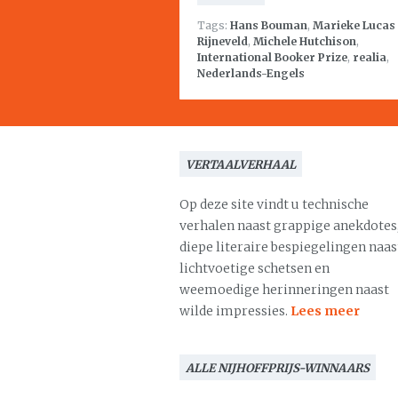
Tags:
Hans Bouman
,
Marieke Lucas
Rijneveld
,
Michele Hutchison
,
International Booker Prize
,
realia
,
Nederlands-Engels
VERTAALVERHAAL
Op deze site vindt u technische
verhalen naast grappige anekdotes
diepe literaire bespiegelingen naas
lichtvoetige schetsen en
weemoedige herinneringen naast
wilde impressies.
Lees meer
ALLE NIJHOFFPRIJS-WINNAARS