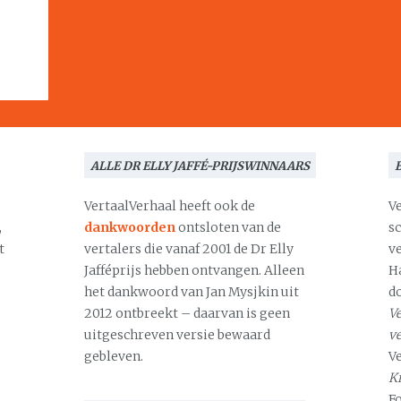
ALLE DR ELLY JAFFÉ-PRIJSWINNAARS
VertaalVerhaal heeft ook de
V
,
dankwoorden
ontsloten van de
s
t
vertalers die vanaf 2001 de Dr Elly
v
Jafféprijs hebben ontvangen. Alleen
H
het dankwoord van Jan Mysjkin uit
d
2012 ontbreekt – daarvan is geen
Ve
uitgeschreven versie bewaard
v
gebleven.
V
Kr
F