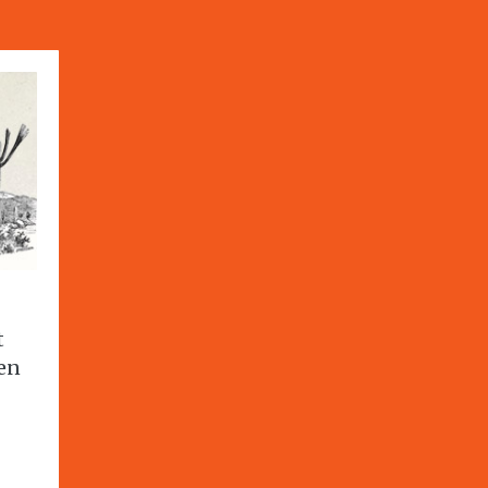
t
 en