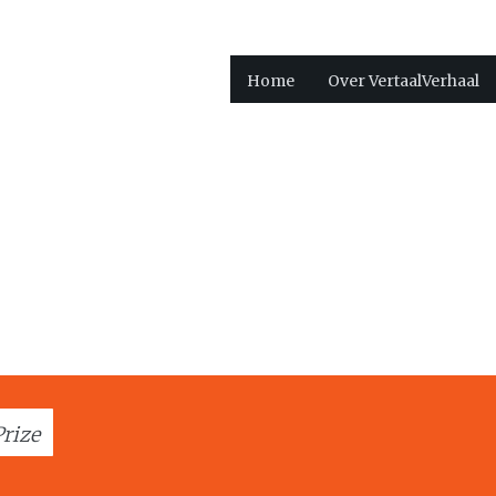
Home
Over VertaalVerhaal
Prize