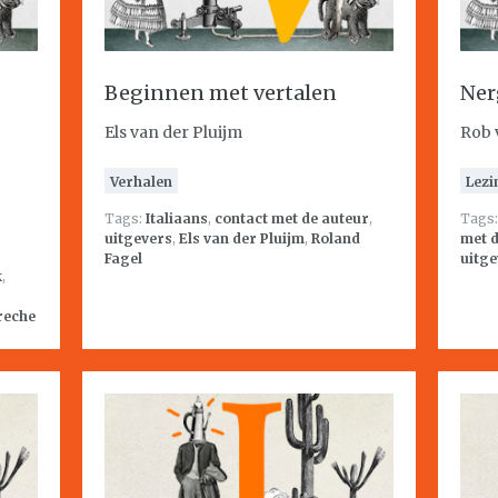
Beginnen met vertalen
Ner
Els van der Pluijm
Rob 
Verhalen
Lezi
Tags:
Italiaans
,
contact met de auteur
,
Tags
uitgevers
,
Els van der Pluijm
,
Roland
met d
Fagel
uitge
k
,
reche