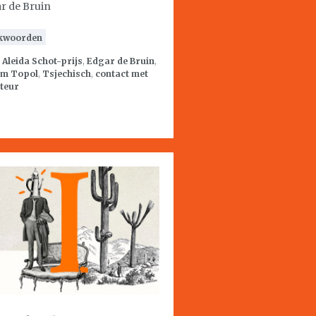
r de Bruin
kwoorden
:
Aleida Schot-prijs
,
Edgar de Bruin
,
ym Topol
,
Tsjechisch
,
contact met
teur