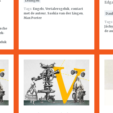
Lezingen
Edga
Tags:
Engels
,
Vertalersgeluk
,
contact
met de auteur
,
Saskia van der Lingen
,
Dan
Max Porter
Tags
Jách
sche
de au
ek-
eluk