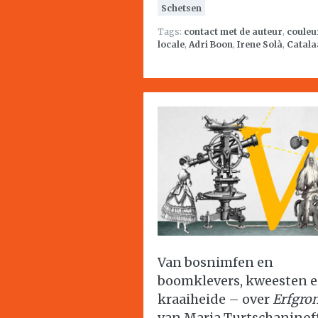
Schetsen
Tags:
contact met de auteur
,
couleu
locale
,
Adri Boon
,
Irene Solà
,
Catala
Van bosnimfen en
boomklevers, kweesten 
kraaiheide – over
Erfgro
van Maria Turtschaninof