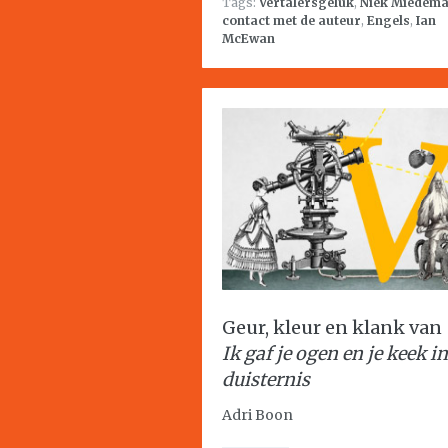
Tags:
Vertalersgeluk
,
Niek Miedem
contact met de auteur
,
Engels
,
Ian
McEwan
Geur, kleur en klank van
Ik gaf je ogen en je keek in
duisternis
Adri Boon