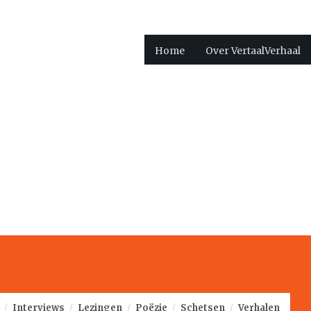
Home
Over VertaalVerhaal
/
Interviews
/
Lezingen
/
Poëzie
/
Schetsen
/
Verhalen