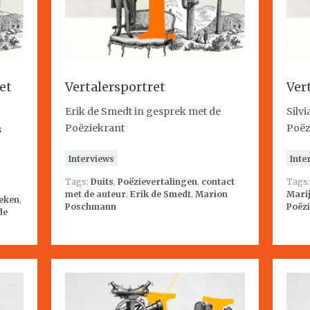
et
Vertalersportret
Ver
Erik de Smedt in gesprek met de
Silv
Poëziekrant
Poëz
s
Interviews
Inte
Tags:
Duits
,
Poëzievertalingen
,
contact
Tags
met de auteur
,
Erik de Smedt
,
Marion
Mari
eken
,
Poschmann
Poëzi
de