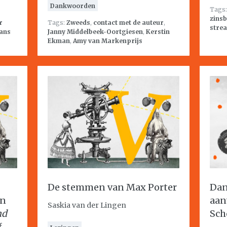
Dankwoorden
Tags
zins
r
Tags:
Zweeds
,
contact met de auteur
,
stre
ans
Janny Middelbeek-Oortgiesen
,
Kerstin
Ekman
,
Amy van Markenprijs
De stemmen van Max Porter
Dan
en
aan
Saskia van der Lingen
nd
Sch
f