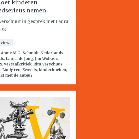
moet kinderen
edserieus nemen
 Verschuur in gesprek met Laura
ong
rviews
:
Annie M.G. Schmidt
,
Nederlands-
ds
,
Laura de Jong
,
Jan Wolkers
,
ix
,
vertaalkritiek
,
Rita Verschuur
,
d Lindgren
,
Zweeds
,
kinderboeken
,
ct met de auteur