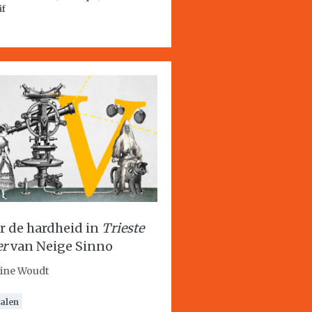
if
r de hardheid in
Trieste
er
van Neige Sinno
ine Woudt
alen