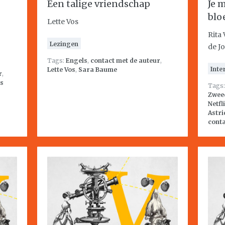
Een talige vriendschap
Je 
blo
Lette Vos
Rita
Lezingen
de J
Tags:
Engels
,
contact met de auteur
,
Inte
Lette Vos
,
Sara Baume
r
,
ús
Tags
Zwee
Netfl
Astri
conta