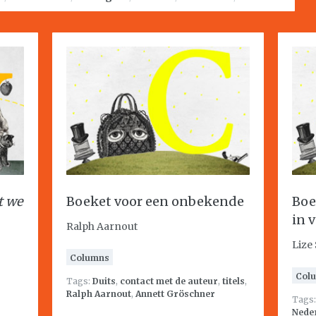
t we
Boeket voor een onbekende
Boe
in 
Ralph Aarnout
Lize 
Columns
Col
Tags:
Duits
,
contact met de auteur
,
titels
,
Ralph Aarnout
,
Annett Gröschner
Tags
Nede