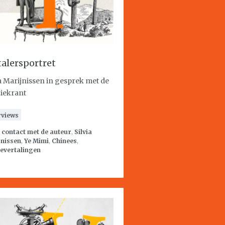
talersportret
ia Marijnissen in gesprek met de
iekrant
rviews
:
contact met de auteur
,
Silvia
jnissen
,
Ye Mimi
,
Chinees
,
evertalingen