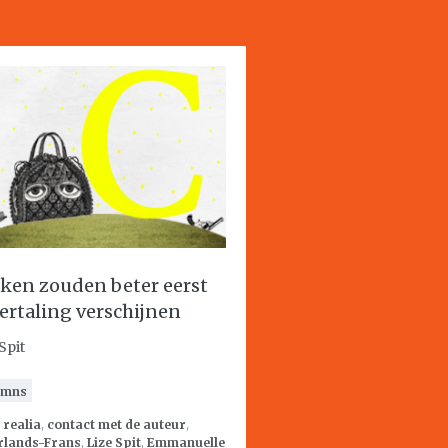
ken zouden beter eerst
vertaling verschijnen
Spit
umns
:
realia
,
contact met de auteur
,
rlands-Frans
,
Lize Spit
,
Emmanuelle