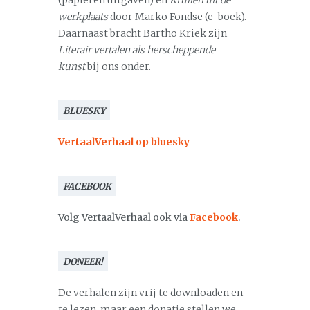
(papieren uitgaven) en
Krullen uit de
werkplaats
door Marko Fondse (e-boek).
Daarnaast bracht Bartho Kriek zijn
Literair vertalen als herscheppende
kunst
bij ons onder.
BLUESKY
VertaalVerhaal op bluesky
FACEBOOK
Volg VertaalVerhaal ook via
Facebook
.
DONEER!
De verhalen zijn vrij te downloaden en
te lezen, maar een donatie stellen we