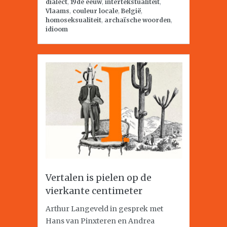
dialect
,
19de eeuw
,
intertekstualiteit
,
Vlaams
,
couleur locale
,
België
,
homoseksualiteit
,
archaïsche woorden
,
idioom
Vertalen is pielen op de
vierkante centimeter
Arthur Langeveld in gesprek met
Hans van Pinxteren en Andrea