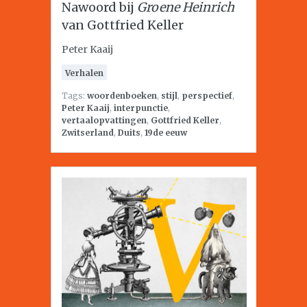
Nawoord bij
Groene Heinrich
van Gottfried Keller
Peter Kaaij
Verhalen
Tags:
woordenboeken
,
stijl
,
perspectief
,
Peter Kaaij
,
interpunctie
,
vertaalopvattingen
,
Gottfried Keller
,
Zwitserland
,
Duits
,
19de eeuw