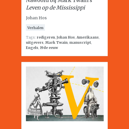
Nawoord bij Mark Twain’s
Leven op de Mississippi
Johan Hos
Verhalen
Tags:
redigeren
,
Johan Hos
,
Amerikaans
,
uitgevers
,
Mark Twain
,
manuscript
,
Engels
,
19de eeuw