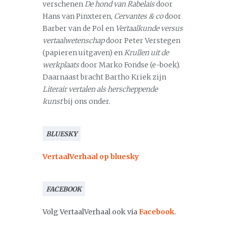
verschenen
De hond van Rabelais
door
Hans van Pinxteren,
Cervantes & co
door
Barber van de Pol en
Vertaalkunde versus
vertaalwetenschap
door Peter Verstegen
(papieren uitgaven) en
Krullen uit de
werkplaats
door Marko Fondse (e-boek).
Daarnaast bracht Bartho Kriek zijn
Literair vertalen als herscheppende
kunst
bij ons onder.
BLUESKY
VertaalVerhaal op bluesky
FACEBOOK
Volg VertaalVerhaal ook via
Facebook
.