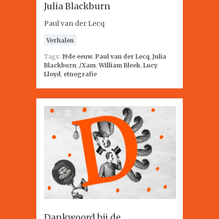
Julia Blackburn
Paul van der Lecq
Verhalen
Tags:
19de eeuw
,
Paul van der Lecq
,
Julia
Blackburn
,
/Xam
,
William Bleek
,
Lucy
Lloyd
,
etnografie
Dankwoord bij de