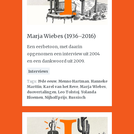
Marja Wiebes (1936–2016)
Een eerbetoon, met daarin
opgenomen een interview uit 2004
en een dankwoord uit 2009.
Interviews
Tags:
19de eeuw
,
Menno Hartman
,
Hanneke
Marttin
,
Karel van het Reve
,
Marja Wiebes
,
duovertalingen
,
Leo Tolstoj
,
Yolanda
Bloemen
,
Nijhoffprijs
,
Russisch