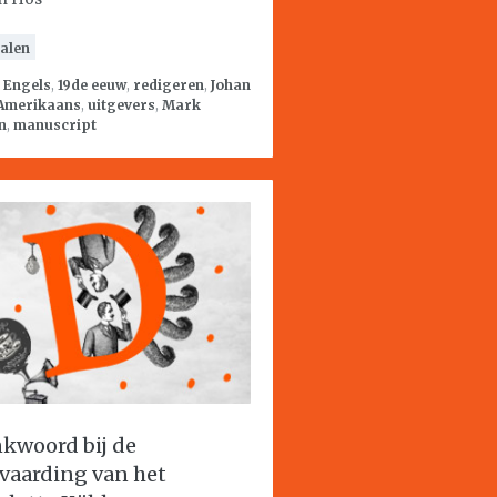
alen
:
Engels
,
19de eeuw
,
redigeren
,
Johan
Amerikaans
,
uitgevers
,
Mark
n
,
manuscript
kwoord bij de
vaarding van het