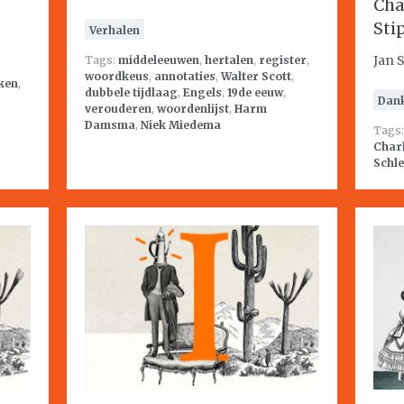
Cha
Sti
Verhalen
Jan 
Tags:
middeleeuwen
,
hertalen
,
register
,
woordkeus
,
annotaties
,
Walter Scott
,
ken
,
dubbele tijdlaag
,
Engels
,
19de eeuw
,
Dan
verouderen
,
woordenlijst
,
Harm
Damsma
,
Niek Miedema
Tags
Charl
Schle