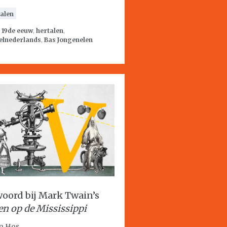
alen
:
19de eeuw
,
hertalen
,
elnederlands
,
Bas Jongenelen
oord bij Mark Twain’s
en op de Mississippi
n Hos