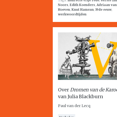
Tags:
indirecte vrije rede
,
eerste zi
Noors
,
Edith Koenders
,
Adriaan van
Hoeven
,
Knut Hamsun
,
19de eeuw
,
werkwoordtijden
Over
Dromen van de Karo
van Julia Blackburn
Paul van der Lecq