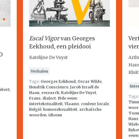
Escal Vigor
van Georges
Ver
Eekhoud, een pleidooi
vie
0
Katelijne De Vuyst
Arth
Hans
Verhalen
Klui
Tags:
Georges Eekhoud
,
Oscar Wilde
,
Inte
Hendrik Conscience
,
Jacob Israël de
ubert
,
Haan
,
research
,
Katelijne De Vuyst
,
Tags
Frans
,
dialect
,
19de eeuw
,
Tim
intertekstualiteit
,
Vlaams
,
couleur locale
,
woor
België
,
homoseksualiteit
,
archaïsche
Toon
woorden
,
idioom
Hans
Wieb
Byko
eeuw