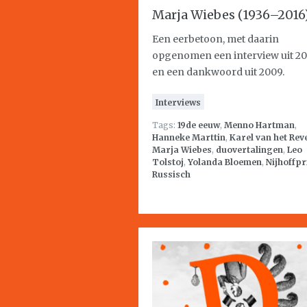
Marja Wiebes (1936–2016
Een eerbetoon, met daarin
opgenomen een interview uit 2
en een dankwoord uit 2009.
Interviews
Tags:
19de eeuw
,
Menno Hartman
,
Hanneke Marttin
,
Karel van het Rev
Marja Wiebes
,
duovertalingen
,
Leo
Tolstoj
,
Yolanda Bloemen
,
Nijhoffpr
Russisch