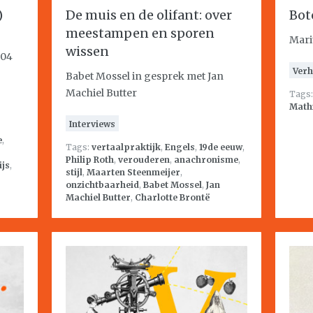
)
De muis en de olifant: over
Bot
meestampen en sporen
Mari
wissen
004
Verh
Babet Mossel in gesprek met Jan
Machiel Butter
Tags
Math
Interviews
e
,
Tags:
vertaalpraktijk
,
Engels
,
19de eeuw
,
Philip Roth
,
verouderen
,
anachronisme
,
ijs
,
stijl
,
Maarten Steenmeijer
,
onzichtbaarheid
,
Babet Mossel
,
Jan
Machiel Butter
,
Charlotte Brontë