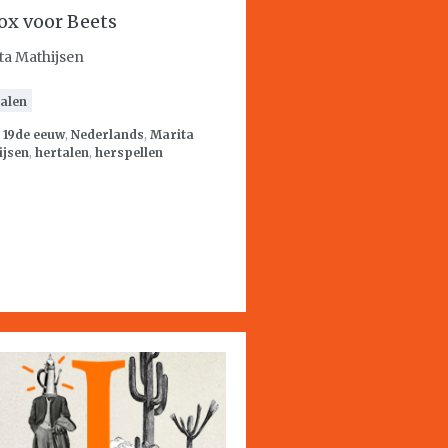
ox voor Beets
ta Mathijsen
alen
:
19de eeuw
,
Nederlands
,
Marita
ijsen
,
hertalen
,
herspellen