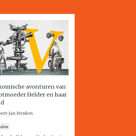
komische avonturen van
otmoeder Helder en haar
nd
ert-Jan Henkes
alen