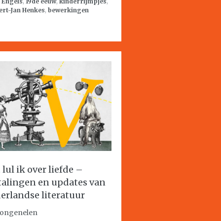
:
Engels
,
19de eeuw
,
kinderrijmpjes
,
ert-Jan Henkes
,
bewerkingen
lul ik over liefde –
talingen en updates van
erlandse literatuur
Jongenelen