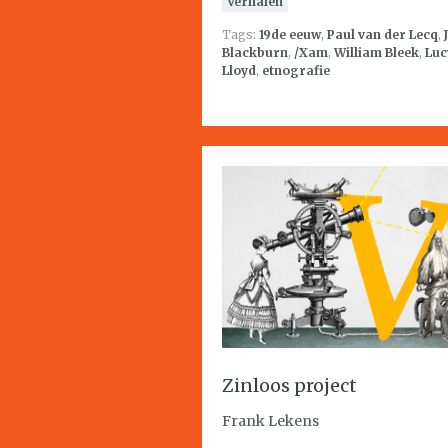
Verhalen
Tags:
19de eeuw
,
Paul van der Lecq
,
Blackburn
,
/Xam
,
William Bleek
,
Luc
Lloyd
,
etnografie
Zinloos project
Frank Lekens