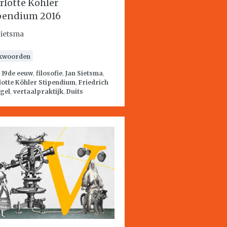
rlotte Köhler
pendium 2016
Sietsma
kwoorden
:
19de eeuw
,
filosofie
,
Jan Sietsma
,
otte Köhler Stipendium
,
Friedrich
gel
,
vertaalpraktijk
,
Duits