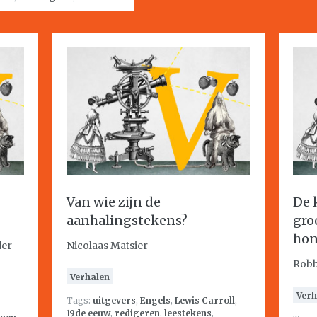
Van wie zijn de
De 
aanhalingstekens?
gro
ho
der
Nicolaas Matsier
Robb
Verhalen
Verh
Tags:
uitgevers
,
Engels
,
Lewis Carroll
,
19de eeuw
,
redigeren
,
leestekens
,