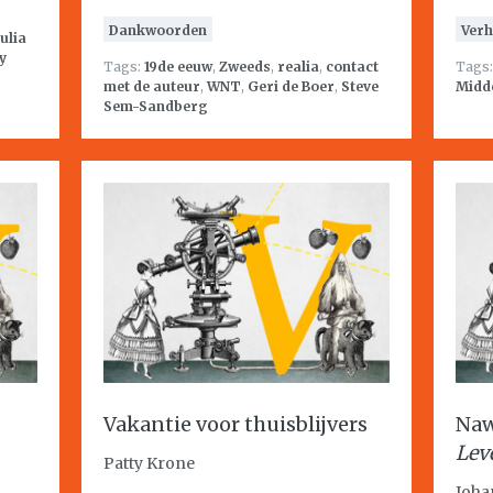
Dankwoorden
Verh
Julia
y
Tags:
19de eeuw
,
Zweeds
,
realia
,
contact
Tags
met de auteur
,
WNT
,
Geri de Boer
,
Steve
Midd
Sem-Sandberg
Vakantie voor thuisblijvers
Naw
Lev
Patty Krone
Joha