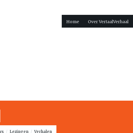
Home
Over VertaalVerhaal
ws
/
Lezingen
/
Verhalen