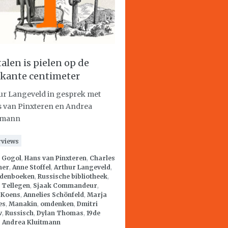
talen is pielen op de
rkante centimeter
ur Langeveld in gesprek met
 van Pinxteren en Andrea
tmann
rviews
:
Gogol
,
Hans van Pinxteren
,
Charles
mer
,
Anne Stoffel
,
Arthur Langeveld
,
denboeken
,
Russische bibliotheek
,
 Tellegen
,
Sjaak Commandeur
,
 Koens
,
Annelies Schönfeld
,
Marja
es
,
Manakin
,
omdenken
,
Dmitri
v
,
Russisch
,
Dylan Thomas
,
19de
,
Andrea Kluitmann