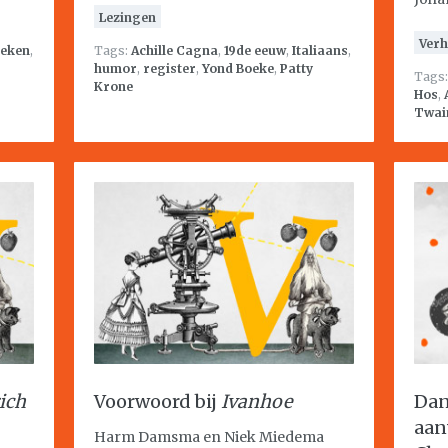
Lezingen
Verh
eken
,
Tags:
Achille Cagna
,
19de eeuw
,
Italiaans
,
humor
,
register
,
Yond Boeke
,
Patty
Tags
Krone
Hos
,
Twai
ich
Voorwoord bij
Ivanhoe
Dan
aan
Harm Damsma en Niek Miedema