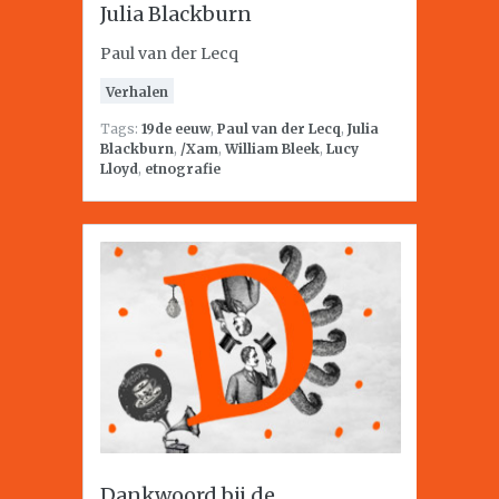
Julia Blackburn
Paul van der Lecq
Verhalen
Tags:
19de eeuw
,
Paul van der Lecq
,
Julia
Blackburn
,
/Xam
,
William Bleek
,
Lucy
Lloyd
,
etnografie
Dankwoord bij de