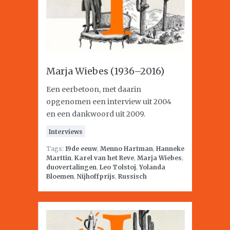
Marja Wiebes (1936–2016)
Een eerbetoon, met daarin
opgenomen een interview uit 2004
en een dankwoord uit 2009.
Interviews
Tags:
19de eeuw
,
Menno Hartman
,
Hanneke
Marttin
,
Karel van het Reve
,
Marja Wiebes
,
duovertalingen
,
Leo Tolstoj
,
Yolanda
Bloemen
,
Nijhoffprijs
,
Russisch