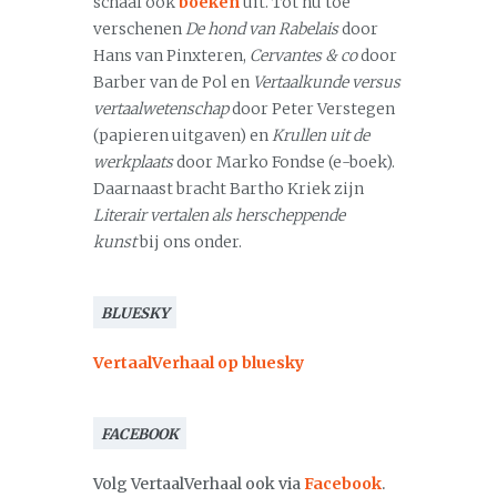
schaal ook
boeken
uit. Tot nu toe
verschenen
De hond van Rabelais
door
Hans van Pinxteren,
Cervantes & co
door
Barber van de Pol en
Vertaalkunde versus
vertaalwetenschap
door Peter Verstegen
(papieren uitgaven) en
Krullen uit de
werkplaats
door Marko Fondse (e-boek).
Daarnaast bracht Bartho Kriek zijn
Literair vertalen als herscheppende
kunst
bij ons onder.
BLUESKY
VertaalVerhaal op bluesky
FACEBOOK
Volg VertaalVerhaal ook via
Facebook
.