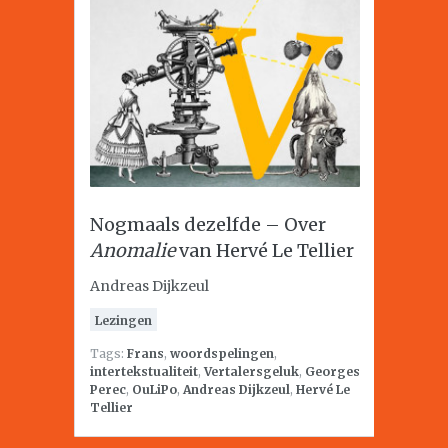
Nogmaals dezelfde – Over
Anomalie
van Hervé Le Tellier
Andreas Dijkzeul
Lezingen
Tags:
Frans
,
woordspelingen
,
intertekstualiteit
,
Vertalersgeluk
,
Georges
Perec
,
OuLiPo
,
Andreas Dijkzeul
,
Hervé Le
Tellier