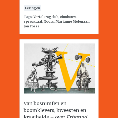
Lezingen
Tags:
Vertalersgeluk
,
zinsbouw
,
spreektaal
,
Noors
,
Marianne Molenaar
,
Jon Fosse
Van bosnimfen en
boomklevers, kweesten en
kraaiheide – over
Erfgrond