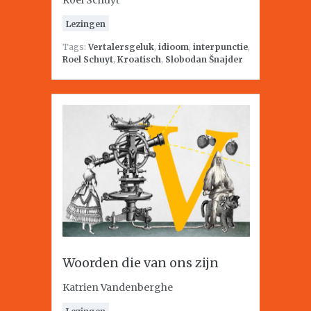
Roel Schuyt
Lezingen
Tags:
Vertalersgeluk
,
idioom
,
interpunctie
,
Roel Schuyt
,
Kroatisch
,
Slobodan Šnajder
Woorden die van ons zijn
Katrien Vandenberghe