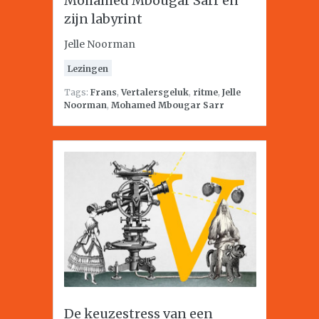
Mohamed Mbougar Sarr en
zijn labyrint
Jelle Noorman
Lezingen
Tags:
Frans
,
Vertalersgeluk
,
ritme
,
Jelle
Noorman
,
Mohamed Mbougar Sarr
De keuzestress van een