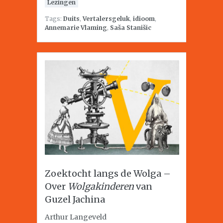
Lezingen
Tags:
Duits
,
Vertalersgeluk
,
idioom
,
Annemarie Vlaming
,
Saša Stanišic
Zoektocht langs de Wolga –
Over
Wolgakinderen
van
Guzel Jachina
Arthur Langeveld