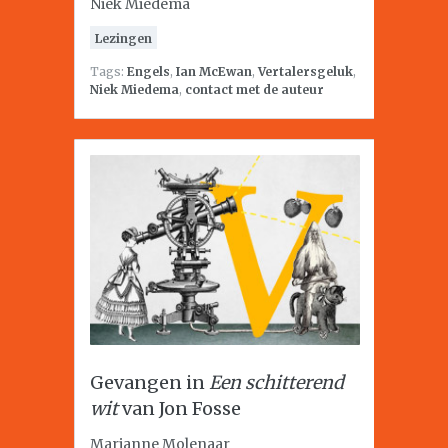
Niek Miedema
Lezingen
Tags:
Engels
,
Ian McEwan
,
Vertalersgeluk
,
Niek Miedema
,
contact met de auteur
Gevangen in
Een schitterend
wit
van Jon Fosse
Marianne Molenaar