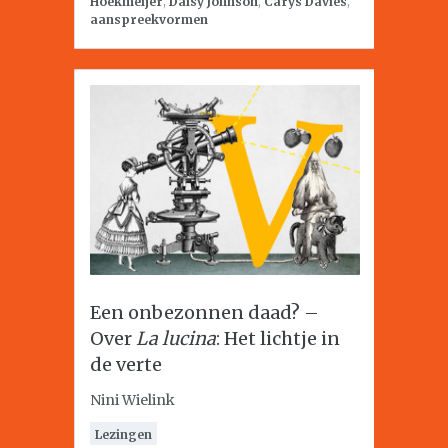
Hoekmeijer
,
Daisy Johnson
,
Carys Davies
,
aanspreekvormen
Een onbezonnen daad? –
Over
La lucina
: Het lichtje in
de verte
Nini Wielink
Lezingen