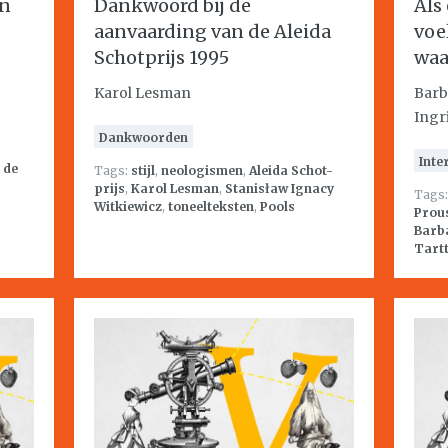
en
Dankwoord bij de
Als 
aanvaarding van de Aleida
voe
Schotprijs 1995
waa
Karol Lesman
Barb
Ingr
Dankwoorden
Inte
 de
Tags:
stijl
,
neologismen
,
Aleida Schot-
prijs
,
Karol Lesman
,
Stanisław Ignacy
Tags
Witkiewicz
,
toneelteksten
,
Pools
Prou
Barb
Tart