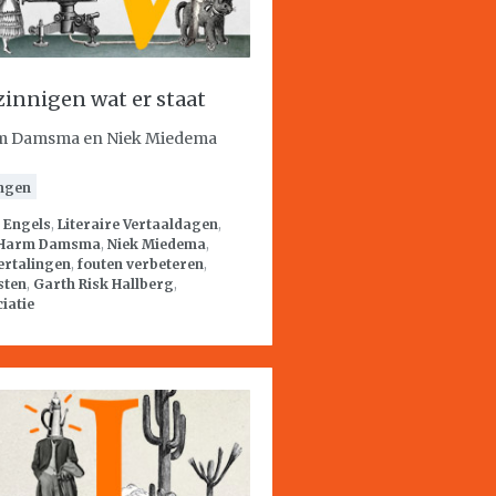
zinnigen wat er staat
m Damsma en Niek Miedema
ngen
:
Engels
,
Literaire Vertaaldagen
,
Harm Damsma
,
Niek Miedema
,
ertalingen
,
fouten verbeteren
,
sten
,
Garth Risk Hallberg
,
iatie