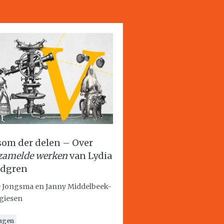
som der delen – Over
zamelde werken
van Lydia
dgren
e Jongsma en Janny Middelbeek-
giesen
ngen