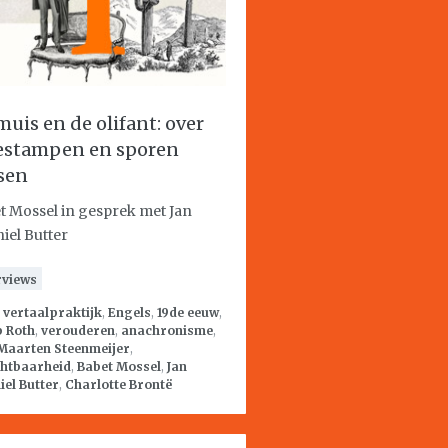
muis en de olifant: over
stampen en sporen
sen
t Mossel in gesprek met Jan
iel Butter
rviews
:
vertaalpraktijk
,
Engels
,
19de eeuw
,
p Roth
,
verouderen
,
anachronisme
,
Maarten Steenmeijer
,
chtbaarheid
,
Babet Mossel
,
Jan
el Butter
,
Charlotte Brontë