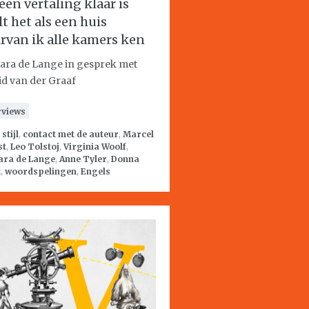
een vertaling klaar is
lt het als een huis
rvan ik alle kamers ken
ara de Lange in gesprek met
id van der Graaf
rviews
:
stijl
,
contact met de auteur
,
Marcel
st
,
Leo Tolstoj
,
Virginia Woolf
,
ara de Lange
,
Anne Tyler
,
Donna
t
,
woordspelingen
,
Engels