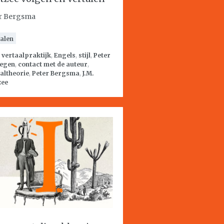
r Bergsma
alen
:
vertaalpraktijk
,
Engels
,
stijl
,
Peter
tegen
,
contact met de auteur
,
altheorie
,
Peter Bergsma
,
J.M.
zee