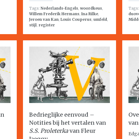
Tags:
Nederlands-Engels
,
woordkeus
,
Tags
Willem Frederik Hermans
,
Ina Rilke
,
duov
Jeroen van Kan
,
Louis Couperus
,
umfeld
,
Midd
stijl
,
register
an
Bedrieglijke eenvoud –
Ov
Notities bij het vertalen van
van
S.S. Proleterka
van Fleur
Edga
Jaeggy