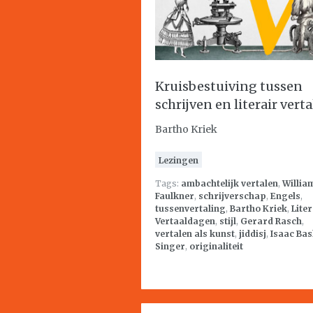
Kruisbestuiving tussen
schrijven en literair vert
Bartho Kriek
Lezingen
Tags:
ambachtelijk vertalen
,
Willia
Faulkner
,
schrijverschap
,
Engels
,
tussenvertaling
,
Bartho Kriek
,
Lite
Vertaaldagen
,
stijl
,
Gerard Rasch
,
vertalen als kunst
,
jiddisj
,
Isaac Bas
Singer
,
originaliteit