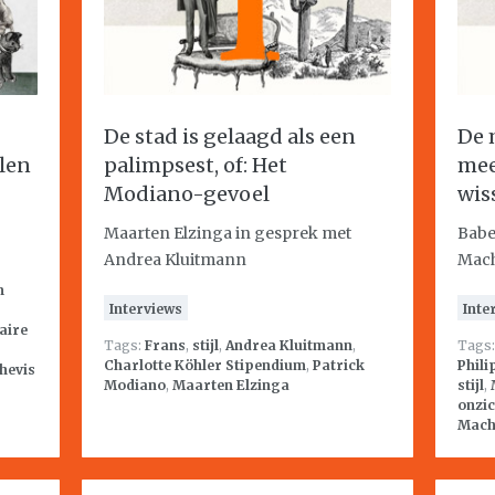
De stad is gelaagd als een
De 
alen
palimpsest, of: Het
mee
Modiano-gevoel
wis
Maarten Elzinga in gesprek met
Babe
Andrea Kluitmann
Mach
m
Interviews
Inte
raire
Tags:
Frans
,
stijl
,
Andrea Kluitmann
,
Tags
Charlotte Köhler Stipendium
,
Patrick
Phili
hevis
Modiano
,
Maarten Elzinga
stijl
,
onzi
Machi