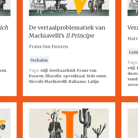
ich
De vertaalproblematiek van
Ver
Machiavelli’s
Il Principe
Har
Frans Van Dooren
Lezi
Verhalen
Tags
stijl
,
ken
,
Tags:
stijl
,
leesbaarheid
,
Frans van
duov
Dooren
,
filosofie
,
spreektaal
,
16de eeuw
,
vond
Niccolò Machiavelli
,
Italiaans
,
Latijn
assoc