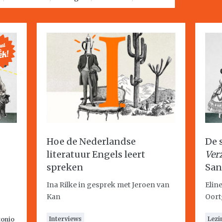
Hoe de Nederlandse
De 
literatuur Engels leert
Ver
spreken
San
Ina Rilke in gesprek met Jeroen van
Elin
Kan
Oort
Interviews
Lezi
tonio