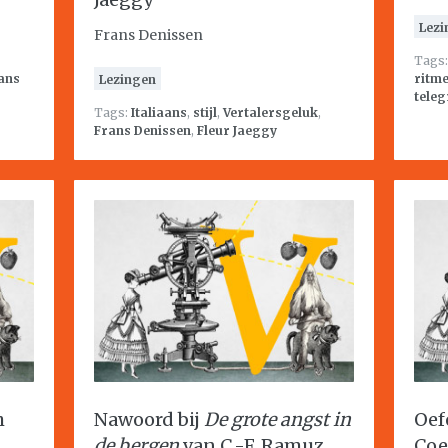
Lezi
Frans Denissen
Tags
ans
ritm
Lezingen
teleg
Tags:
Italiaans
,
stijl
,
Vertalersgeluk
,
Frans Denissen
,
Fleur Jaeggy
h
Nawoord bij
De grote angst in
Oef
de bergen
van C.-F. Ramuz
Coe