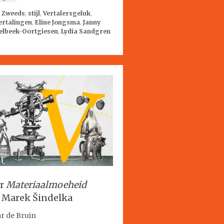
:
Zweeds
,
stijl
,
Vertalersgeluk
,
ertalingen
,
Eline Jongsma
,
Janny
elbeek-Oortgiesen
,
Lydia Sandgren
er
Materiaalmoeheid
 Marek Šindelka
r de Bruin