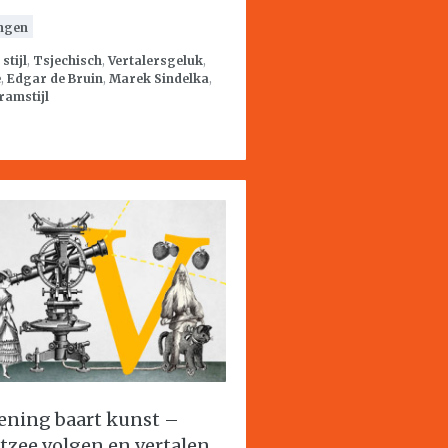
ngen
:
stijl
,
Tsjechisch
,
Vertalersgeluk
,
e
,
Edgar de Bruin
,
Marek Sindelka
,
ramstijl
ening baart kunst –
tzee volgen en vertalen