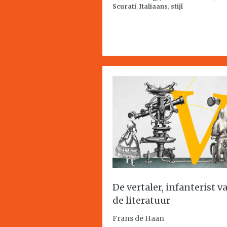
Scurati
,
Italiaans
,
stijl
De vertaler, infanterist v
de literatuur
Frans de Haan