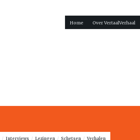
Home
Over VertaalVerhaal
/
Interviews
/
Lezingen
/
Schetsen
/
Verhalen