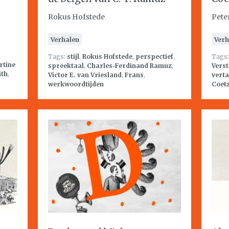
Rokus Hofstede
Pete
Verhalen
Verh
Tags:
stijl
,
Rokus Hofstede
,
perspectief
,
Tags
rtine
spreektaal
,
Charles-Ferdinand Ramuz
,
Vers
ith
,
Victor E. van Vriesland
,
Frans
,
verta
werkwoordtijden
Coet