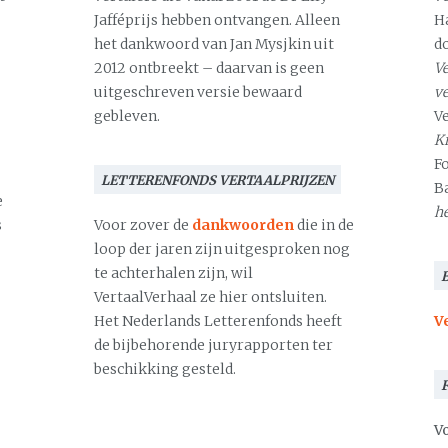
Jafféprijs hebben ontvangen. Alleen
H
het dankwoord van Jan Mysjkin uit
d
2012 ontbreekt – daarvan is geen
Ve
uitgeschreven versie bewaard
v
gebleven.
V
Kr
F
LETTERENFONDS VERTAALPRIJZEN
B
e
h
s
Voor zover de
dankwoorden
die in de
loop der jaren zijn uitgesproken nog
te achterhalen zijn, wil
VertaalVerhaal ze hier ontsluiten.
Het Nederlands Letterenfonds heeft
V
de bijbehorende juryrapporten ter
beschikking gesteld.
Vo