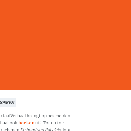
BOEKEN
ertaalVerhaal brengt op bescheiden
chaal ook
boeken
uit. Tot nu toe
erschenen
De hond van Rabelais
door