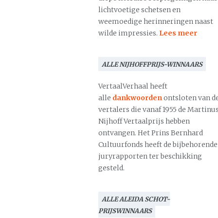
lichtvoetige schetsen en
weemoedige herinneringen naast
wilde impressies.
Lees meer
ALLE NIJHOFFPRIJS-WINNAARS
VertaalVerhaal heeft
alle
dankwoorden
ontsloten van d
vertalers die vanaf 1955 de Martinu
Nijhoff Vertaalprijs hebben
ontvangen. Het Prins Bernhard
Cultuurfonds heeft de bijbehorende
juryrapporten ter beschikking
gesteld.
ALLE ALEIDA SCHOT-
PRIJSWINNAARS