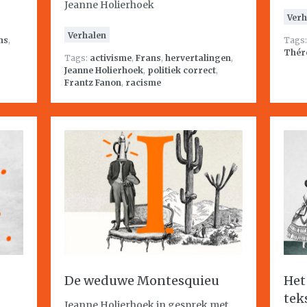
Jeanne Holierhoek
Verh
Verhalen
ns
,
Tags
Thér
Tags:
activisme
,
Frans
,
hervertalingen
,
Jeanne Holierhoek
,
politiek correct
,
Frantz Fanon
,
racisme
De weduwe Montesquieu
Het
tek
Jeanne Holierhoek in gesprek met