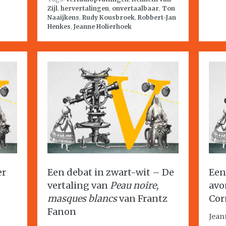
Zijl
,
hervertalingen
,
onvertaalbaar
,
Ton
Naaijkens
,
Rudy Kousbroek
,
Robbert-Jan
Henkes
,
Jeanne Holierhoek
er
Een debat in zwart-wit – De
Een
vertaling van
Peau noire,
avo
masques blancs
van Frantz
Cor
Fanon
Jean