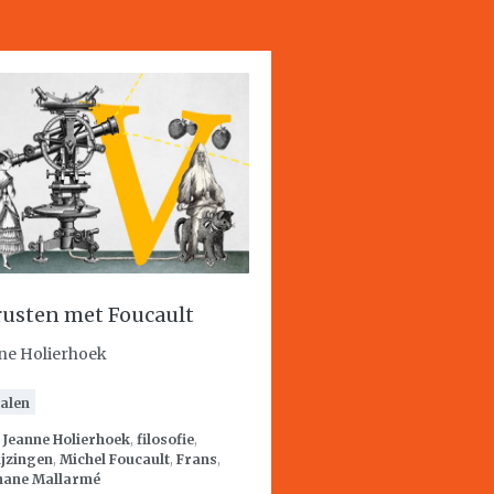
rusten met Foucault
ne Holierhoek
alen
:
Jeanne Holierhoek
,
filosofie
,
ijzingen
,
Michel Foucault
,
Frans
,
hane Mallarmé