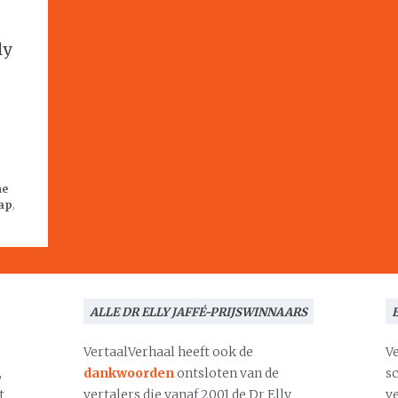
ly
ne
ap
,
ALLE DR ELLY JAFFÉ-PRIJSWINNAARS
VertaalVerhaal heeft ook de
V
,
dankwoorden
ontsloten van de
s
t
vertalers die vanaf 2001 de Dr Elly
v