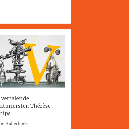
 vertalende
nturierster: Thérèse
nips
ne Holierhoek