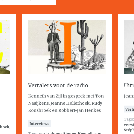
Vertalers voor de radio
Uit
Kenneth van Zijl in gesprek met Ton
Jean
Naaijkens, Jeanne Holierhoek, Rudy
Verh
Kousbroek en Robbert-Jan Henkes
Tags
Interviews
verw
rhoek
,
Stép
Tags:
vertaalopvattingen
,
Kenneth van