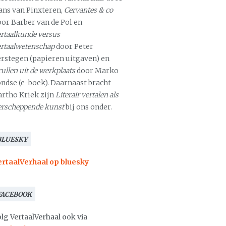
ans van Pinxteren,
Cervantes & co
oor Barber van de Pol en
rtaalkunde versus
ertaalwetenschap
door Peter
erstegen (papieren uitgaven) en
ullen uit de werkplaats
door Marko
ondse (e-boek). Daarnaast bracht
artho Kriek zijn
Literair vertalen als
erscheppende kunst
bij ons onder.
BLUESKY
ertaalVerhaal op bluesky
FACEBOOK
lg VertaalVerhaal ook via