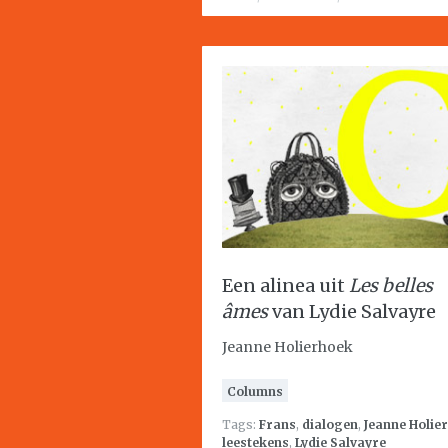
Een alinea uit
Les belles
âmes
van Lydie Salvayre
Jeanne Holierhoek
Columns
Tags:
Frans
,
dialogen
,
Jeanne Holie
leestekens
,
Lydie Salvayre