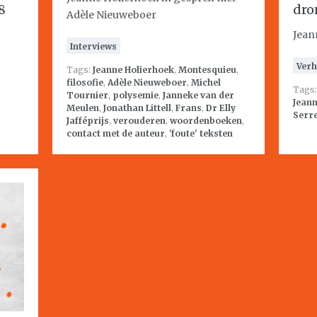
8
dro
Adèle Nieuweboer
Jean
Interviews
Verh
Tags:
Jeanne Holierhoek
,
Montesquieu
,
filosofie
,
Adèle Nieuweboer
,
Michel
Tags
Tournier
,
polysemie
,
Janneke van der
Jeann
Meulen
,
Jonathan Littell
,
Frans
,
Dr Elly
Serr
Jafféprijs
,
verouderen
,
woordenboeken
,
contact met de auteur
,
'foute' teksten