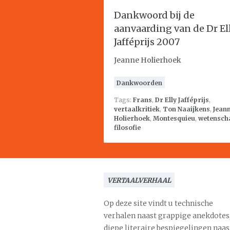
Dankwoord bij de
aanvaarding van de Dr El
Jafféprijs 2007
Jeanne Holierhoek
Dankwoorden
Tags:
Frans
,
Dr Elly Jafféprijs
,
vertaalkritiek
,
Ton Naaijkens
,
Jean
Holierhoek
,
Montesquieu
,
wetensch
filosofie
VERTAALVERHAAL
Op deze site vindt u technische
verhalen naast grappige anekdotes
diepe literaire bespiegelingen naas