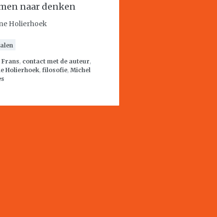
men naar denken
ne Holierhoek
alen
:
Frans
,
contact met de auteur
,
e Holierhoek
,
filosofie
,
Michel
es