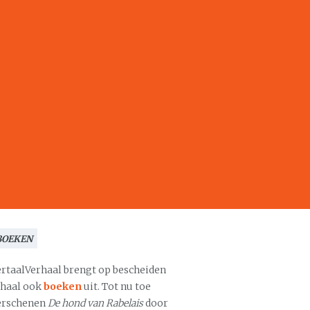
BOEKEN
ertaalVerhaal brengt op bescheiden
chaal ook
boeken
uit. Tot nu toe
erschenen
De hond van Rabelais
door