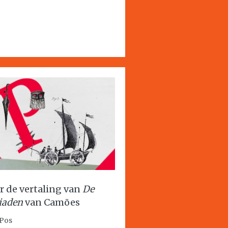
r de vertaling van
De
iaden
van Camões
 Pos