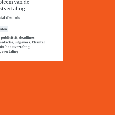
bleem van de
stvertaling
tal d'Aulnis
alen
:
publiciteit
,
deadlines
,
redactie
,
uitgevers
,
Chantal
nis
,
haastvertaling
,
psvertaling