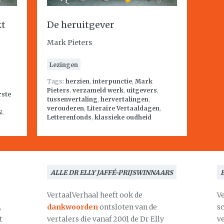
kt
De heruitgever
Mark Pieters
Lezingen
Tags:
herzien
,
interpunctie
,
Mark
Pieters
,
verzameld werk
,
uitgevers
,
rste
tussenvertaling
,
hervertalingen
,
verouderen
,
Literaire Vertaaldagen
,
N.
Letterenfonds
,
klassieke oudheid
ALLE DR ELLY JAFFÉ-PRIJSWINNAARS
VertaalVerhaal heeft ook de
V
,
dankwoorden
ontsloten van de
s
t
vertalers die vanaf 2001 de Dr Elly
v