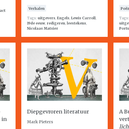
Verhalen
Poëz
act
Tags:
uitgevers
,
Engels
,
Lewis Carroll
,
Tags
19de eeuw
,
redigeren
,
leestekens
,
uitge
Nicolaas Matsier
Port
–
Diepgevroren literatuur
A B
e in
ver
Mark Pieters
lich