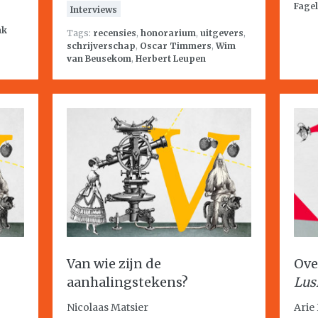
Fagel
Interviews
nk
Tags:
recensies
,
honorarium
,
uitgevers
,
schrijverschap
,
Oscar Timmers
,
Wim
van Beusekom
,
Herbert Leupen
Van wie zijn de
Ove
aanhalingstekens?
Lus
Nicolaas Matsier
Arie