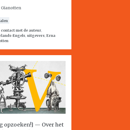
 Gianotten
alen
:
contact met de auteur
,
rlands-Engels
,
uitgevers
,
Erna
otten
g opzoeken!] — Over het