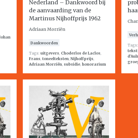
Nederland – Dankwoord bij
pro
de aanvaarding van de
haa
Martinus Nijhoffprijs 1962
Chan
Adriaan Morriën
Verh
Johan
Dankwoorden
Tags
tekst
Tags:
uitgevers
,
Choderlos de Laclos
,
d'Aul
Frans
,
toneelteksten
,
Nijhoffprijs
,
groe
Adriaan Morriën
,
subsidie
,
honorarium