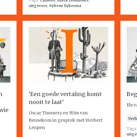
Tags:
Chinees
,
Mark Leenhouts
,
uitgevers
,
Sybren Sybesma
n
‘Een goede vertaling komt
Beg
nooit te laat’
Els 
wie
Oscar Timmers en Wim van
Verh
Beusekom in gesprek met Herbert
Leupen
Tags
uitge