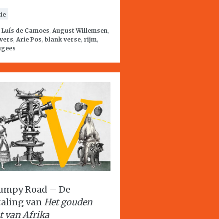
ie
:
Luís de Camoes
,
August Willemsen
,
vers
,
Arie Pos
,
blank verse
,
rijm
,
ugees
umpy Road – De
taling van
Het gouden
t van Afrika