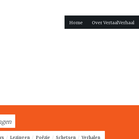
Home
Over VertaalVerhaal
ingen
ws
/
Lezingen
/
Poëzie
/
Schetsen
/
Verhalen