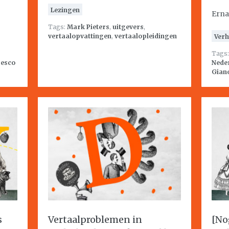
Lezingen
Erna
Tags:
Mark Pieters
,
uitgevers
,
vertaalopvattingen
,
vertaalopleidingen
Verh
Tags
resco
Nede
Gian
s
Vertaalproblemen in
[No