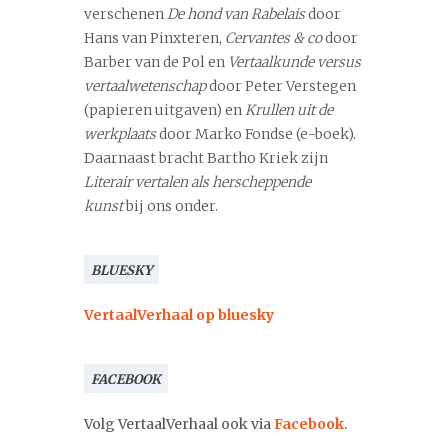
verschenen
De hond van Rabelais
door
Hans van Pinxteren,
Cervantes & co
door
Barber van de Pol en
Vertaalkunde versus
vertaalwetenschap
door Peter Verstegen
(papieren uitgaven) en
Krullen uit de
werkplaats
door Marko Fondse (e-boek).
Daarnaast bracht Bartho Kriek zijn
Literair vertalen als herscheppende
kunst
bij ons onder.
BLUESKY
VertaalVerhaal op bluesky
FACEBOOK
Volg VertaalVerhaal ook via
Facebook
.