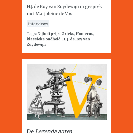
H.J. de Roy van Zuydewijn in gesprek
met Marjoleine de Vos
Interviews
Tags:
Nijhoffprijs
,
Grieks
,
Homerus
,
klassieke oudheid
,
H. J. de Roy van
Zuydewijn
De
Legenda aurea