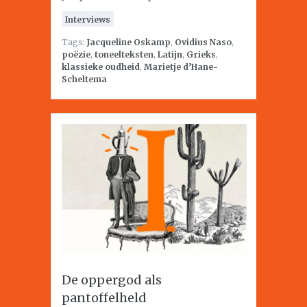
Interviews
Tags:
Jacqueline Oskamp
,
Ovidius Naso
,
poëzie
,
toneelteksten
,
Latijn
,
Grieks
,
klassieke oudheid
,
Marietje d’Hane-
Scheltema
De oppergod als
pantoffelheld