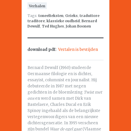
Verhalen
Tags:
toneelteksten
,
Grieks
,
traduttore
traditore
,
klassieke oudheid
,
Bernard
Dewulf
,
Ted Hughes
,
Johan Boonen
download pdf:
Vertalen is bevrijden
Bernard Dewulf (1960) studeerde
Germaanse filologie en is dichter,
essayist, columnist en journalist. Hij
debuteerde in 1987 met negen
gedichten in de bloemlezing
Twist met
ons
en werd samen met Dirk van
Bastelaere, Charles Ducal en Erik
Spinoy ingehaald als de belangrijkste
vertegenwoordigers van een nieuwe
dichtersgeneratie. In 1995 verscheen
zijn bundel
Waar de egel gaat
(Vlaamse