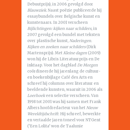
Debuutprijs), in 2006 gevolgd door
Blauwziek
. Naast poëzie publiceerde hij
essaybundels over Belgische kunst en
kunstenaars. In 2001 verscheen
Bijlichtingen: kijken naar schilders
, in
2007 gevolgd een bundel met teksten
over plastische kunst,
Naderingen.
Kijken en zoeken naar schilders
(Dirk
Martensprijs). Met
Kleine dagen
(2009)
won hij de Libris Literatuurprijs en De
inktaap. Voor het dagblad
De Morgen
coördineerde hij jarenlang de cultuur-
en boekenbijlage Café des Arts en
schreef hij columns over literatuur en
beeldende kunsten, waaruit in 2006 als
Loerhoek
een selectie verscheen. Van
1998 tot 2001 was hij samen met Frank
Albers hoofdredacteur van het
Nieuw
Wereldtijdschrift
. Hij schreef, bewerkte
en vertaalde jaren toneel voor NTGent
(‘Een Lolita’ won de Taalunie