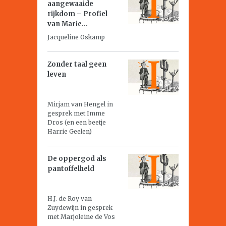
aangewaaide
rijkdom – Profiel
van Marie...
Jacqueline Oskamp
Zonder taal geen
leven
Mirjam van Hengel in
gesprek met Imme
Dros (en een beetje
Harrie Geelen)
De oppergod als
pantoffelheld
H.J. de Roy van
Zuydewijn in gesprek
met Marjoleine de Vos