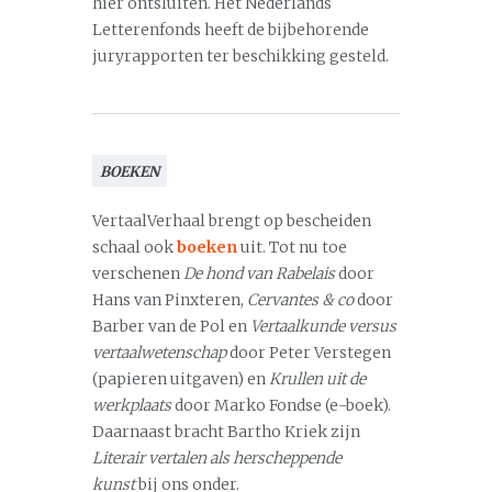
hier ontsluiten. Het Nederlands
Letterenfonds heeft de bijbehorende
juryrapporten ter beschikking gesteld.
BOEKEN
VertaalVerhaal brengt op bescheiden
schaal ook
boeken
uit. Tot nu toe
verschenen
De hond van Rabelais
door
Hans van Pinxteren,
Cervantes & co
door
Barber van de Pol en
Vertaalkunde versus
vertaalwetenschap
door Peter Verstegen
(papieren uitgaven) en
Krullen uit de
werkplaats
door Marko Fondse (e-boek).
Daarnaast bracht Bartho Kriek zijn
Literair vertalen als herscheppende
kunst
bij ons onder.