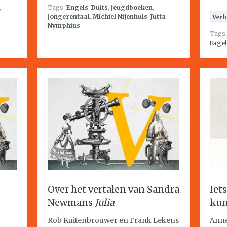
,
Tags:
Engels
,
Duits
,
jeugdboeken
,
jongerentaal
,
Michiel Nijenhuis
,
Jutta
Verh
Nymphius
Tags
Fagel
Over het vertalen van Sandra
Iet
Newmans
Julia
ku
Rob Kuitenbrouwer en Frank Lekens
Anne