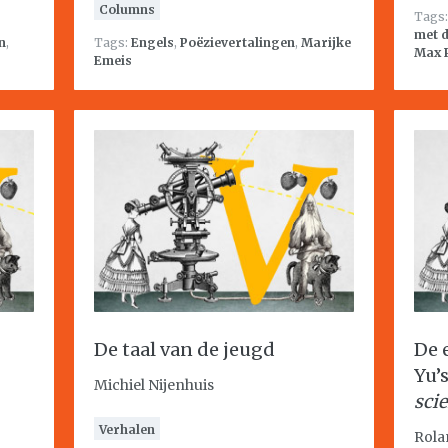
Columns
Tags
met d
n
,
Tags:
Engels
,
Poëzievertalingen
,
Marijke
Max 
Emeis
De taal van de jeugd
De 
Yu’
Michiel Nijenhuis
scie
Verhalen
Rola