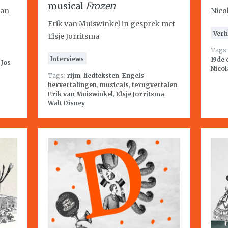
musical
Frozen
van
Nico
Erik van Muiswinkel in gesprek met
Verh
Elsje Jorritsma
Tags
Interviews
19de
,
Jos
Nicol
Tags:
rijm
,
liedteksten
,
Engels
,
hervertalingen
,
musicals
,
terugvertalen
,
Erik van Muiswinkel
,
Elsje Jorritsma
,
Walt Disney