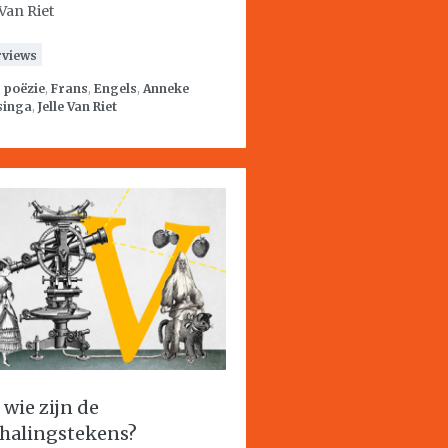
 Van Riet
rviews
:
poëzie
,
Frans
,
Engels
,
Anneke
singa
,
Jelle Van Riet
 wie zijn de
halingstekens?