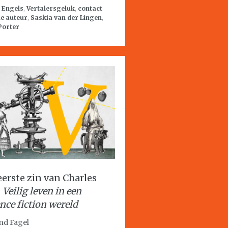
:
Engels
,
Vertalersgeluk
,
contact
e auteur
,
Saskia van der Lingen
,
Porter
eerste zin van Charles
s
Veilig leven in een
nce fiction wereld
nd Fagel