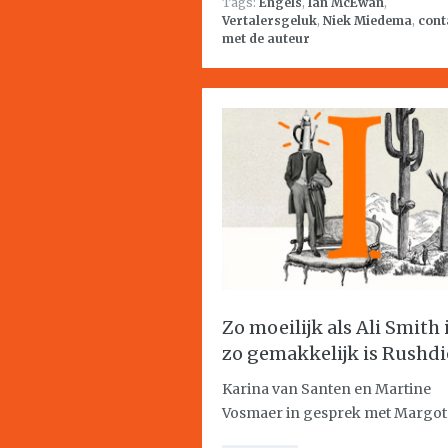
Tags:
Engels
,
Ian McEwan
,
Vertalersgeluk
,
Niek Miedema
,
cont
met de auteur
Zo moeilijk als Ali Smith i
zo gemakkelijk is Rushdi
Karina van Santen en Martine
Vosmaer in gesprek met Margot 