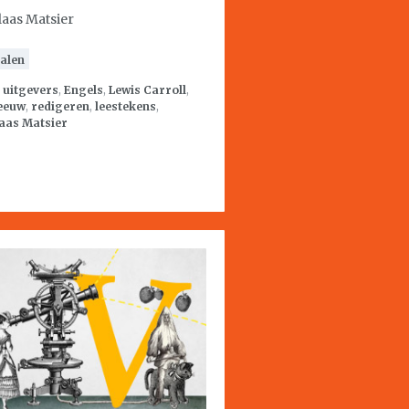
laas Matsier
alen
:
uitgevers
,
Engels
,
Lewis Carroll
,
 eeuw
,
redigeren
,
leestekens
,
aas Matsier