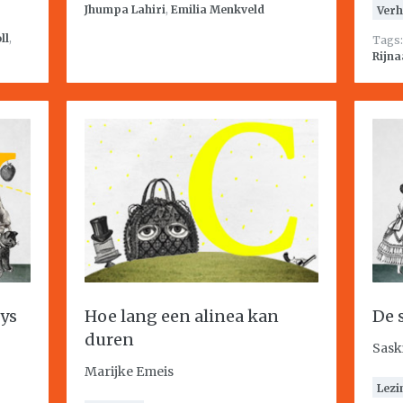
Jhumpa Lahiri
,
Emilia Menkveld
Verh
ll
,
Tags
Rijna
rys
Hoe lang een alinea kan
De 
duren
Sask
Marijke Emeis
Lezi