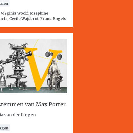
alen
:
Virginia Woolf
,
Josephine
arts
,
Cécile Wajsbrot
,
Frans
,
Engels
stemmen van Max Porter
ia van der Lingen
ngen