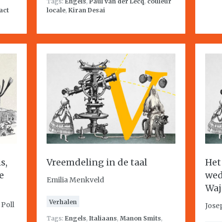
Tags:
Engels
,
Paul van der Lecq
,
couleur
act
locale
,
Kiran Desai
s,
Vreemdeling in de taal
Het
e
wed
Emilia Menkveld
Waj
Verhalen
Poll
Jose
Tags:
Engels
,
Italiaans
,
Manon Smits
,