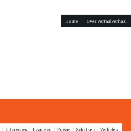
Home
Over VertaalVerhaal
/
Interviews
/
Lezingen
/
Poëzie
/
Schetsen
/
Verhalen