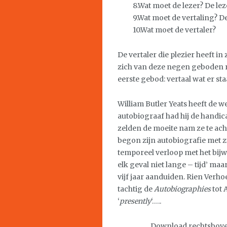
8.Wat moet de lezer? De l
9.Wat moet de vertaling? D
10.Wat moet de vertaler?
De vertaler die plezier heeft in 
zich van deze negen geboden r
eerste gebod: vertaal wat er staa
William Butler Yeats heeft de w
autobiograaf had hij de handic
zelden de moeite nam ze te acht
begon zijn autobiografie met zi
temporeel verloop met het bij
elk geval niet lange – tijd’ ma
vijf jaar aanduiden. Rien Verho
tachtig de
Autobiographies
tot 
‘
presently
‘…..
…………….. Download rechtsboven 