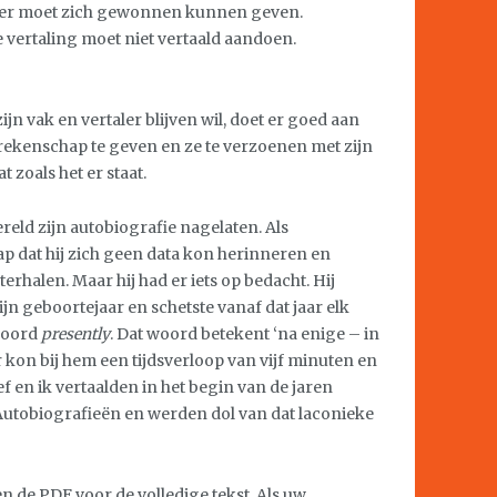
ezer moet zich gewonnen kunnen geven.
e vertaling moet niet vertaald aandoen.
zijn vak en vertaler blijven wil, doet er goed aan
ekenschap te geven en ze te verzoenen met zijn
t zoals het er staat.
ereld zijn autobiografie nagelaten. Als
ap dat hij zich geen data kon herinneren en
erhalen. Maar hij had er iets op bedacht. Hij
jn geboortejaar en schetste vanaf dat jaar elk
woord
presently
. Dat woord betekent ‘na enige – in
ar kon bij hem een tijdsverloop van vijf minuten en
ef en ik vertaalden in het begin van de jaren
Autobiografieën en werden dol van dat laconieke
de PDF voor de volledige tekst. Als uw