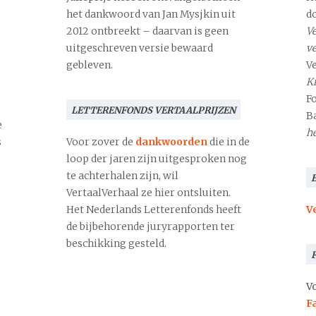
het dankwoord van Jan Mysjkin uit
d
2012 ontbreekt – daarvan is geen
Ve
uitgeschreven versie bewaard
v
gebleven.
V
Kr
F
LETTERENFONDS VERTAALPRIJZEN
B
e
h
s
Voor zover de
dankwoorden
die in de
loop der jaren zijn uitgesproken nog
te achterhalen zijn, wil
VertaalVerhaal ze hier ontsluiten.
Het Nederlands Letterenfonds heeft
V
de bijbehorende juryrapporten ter
beschikking gesteld.
Vo
F