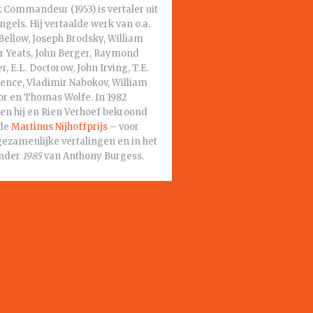
 Commandeur (1953) is vertaler uit
ngels. Hij vertaalde werk van o.a.
Bellow, Joseph Brodsky, William
er Yeats, John Berger, Raymond
r, E.L. Doctorow, John Irving, T.E.
ence, Vladimir Nabokov, William
or en Thomas Wolfe. In 1982
en hij en Rien Verhoef bekroond
de
Martinus Nijhoffprijs
– voor
gezamenlijke vertalingen en in het
onder
1985
van Anthony Burgess.