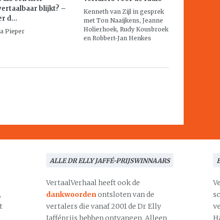
ertaalbaar blijkt? –
Kenneth van Zijl in gesprek
r d...
met Ton Naaijkens, Jeanne
Holierhoek, Rudy Kousbroek
a Pieper
en Robbert-Jan Henkes
ALLE DR ELLY JAFFÉ-PRIJSWINNAARS
VertaalVerhaal heeft ook de
V
,
dankwoorden
ontsloten van de
s
t
vertalers die vanaf 2001 de Dr Elly
v
Jafféprijs hebben ontvangen. Alleen
H