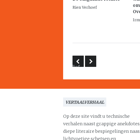
onv
Rien Verhoef
Ove
Irm
lief
en
leed
van
het
VERTAALVERHAAL
literair
vertalen
Op deze site vindt u technische
verhalen naast grappige anekdotes
diepe literaire bespiegelingen naas
lichtvoetige schetsen en