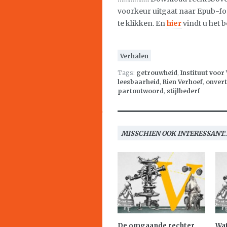
voorkeur uitgaat naar Epub-f
te klikken. En
hier
vindt u het 
Verhalen
Tags:
getrouwheid
,
Instituut voor
leesbaarheid
,
Rien Verhoef
,
onver
partoutwoord
,
stijlbederf
MISSCHIEN OOK INTERESSANT..
De omgaande rechter
Wat