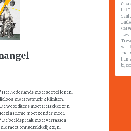
Sjaak
het E
Saul 
Butl
Carve
Lawr
Trev
werd
 mangel
met 
hun 
bijz
? Het Nederlands moet soepel lopen.
dialoog moet natuurlijk klinken.
De woordkeus moet trefzeker zijn.
 Het zinsritme moet zonder meer.
? De beeldspraak moet verrassen.
ronie moet onnadrukkelijk zijn.