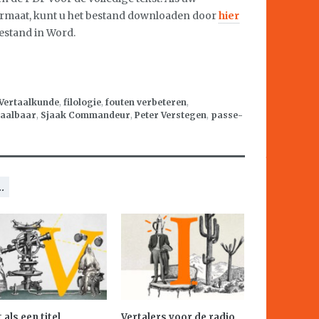
ormaat, kunt u het bestand downloaden door
hier
bestand in Word.
 Vertaalkunde
,
filologie
,
fouten verbeteren
,
taalbaar
,
Sjaak Commandeur
,
Peter Verstegen
,
passe-
.
 als een titel
Vertalers voor de radio