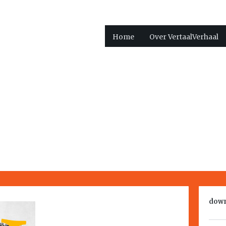
Home
Over VertaalVerhaal
down