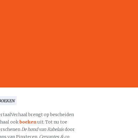
BOEKEN
ertaalVerhaal brengt op bescheiden
chaal ook
boeken
uit. Tot nu toe
erschenen
De hond van Rabelais
door
ans van Pinxteren,
Cervantes & co