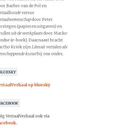
oor Barber van de Pol en
rtaalkunde versus
ertaalwetenschap
door Peter
erstegen (papieren uitgaven) en
ullen uit de werkplaats
door Marko
ondse (e-boek). Daarnaast bracht
artho Kriek zijn
Literair vertalen als
erscheppende kunst
bij ons onder.
BLUESKY
ertaalVerhaal op bluesky
FACEBOOK
lg VertaalVerhaal ook via
acebook
.