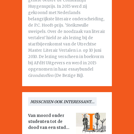
gehele oeuvre de Constantijn
Huygensprijs. In 2015 werd zij
gekroond met Nederlands
belangrijkste literaire onderscheiding,
de P.C. Hooft-prijs. ‘Steikzwulle
sweipels. Over de noodzaak van literair
vertalen’ hield ze als lezing bij de
startbijeenkomst van de Utrechtse
Master Literair Vertalen i.o. op 10 juni
2010. De lezing verscheen in boekvorm
bij AFdH Uitgevers en werd in 2015
opgenomen in haar essaybundel
Grondstoffen
(De Bezige Bij).
MISSCHIEN OOK INTERESSANT...
Van moord onder
studenten tot de
dood van een stud...