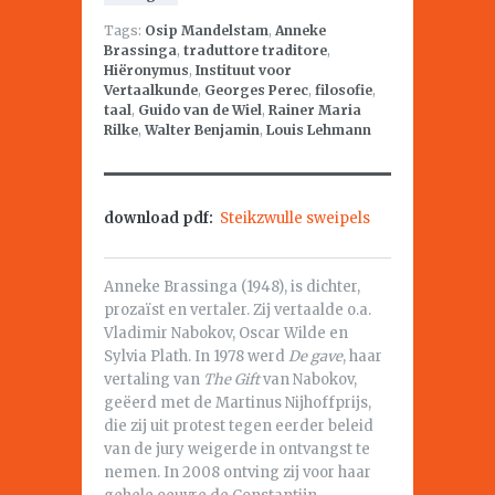
Tags:
Osip Mandelstam
,
Anneke
Brassinga
,
traduttore traditore
,
Hiëronymus
,
Instituut voor
Vertaalkunde
,
Georges Perec
,
filosofie
,
taal
,
Guido van de Wiel
,
Rainer Maria
Rilke
,
Walter Benjamin
,
Louis Lehmann
download pdf:
Steikzwulle sweipels
Anneke Brassinga (1948), is dichter,
prozaïst en vertaler. Zij vertaalde o.a.
Vladimir Nabokov, Oscar Wilde en
Sylvia Plath. In 1978 werd
De gave
, haar
vertaling van
The Gift
van Nabokov,
geëerd met de Martinus Nijhoffprijs,
die zij uit protest tegen eerder beleid
van de jury weigerde in ontvangst te
nemen. In 2008 ontving zij voor haar