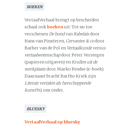
BOEKEN
VertaalVerhaal brengt op bescheiden
schaal ook
boeken
uit. Tot nu toe
verschenen
De hond van Rabelais
door
Hans van Pinxteren,
Cervantes & co
door
Barber van de Pol en
Vertaalkunde versus
vertaalwetenschap
door Peter Verstegen
(papieren uitgaven) en
Krullen uit de
werkplaats
door Marko Fondse (e-boek).
Daarnaast bracht Bartho Kriek zijn
Literair vertalen als herscheppende
kunst
bij ons onder.
BLUESKY
VertaalVerhaal op bluesky