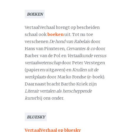
BOEKEN
VertaalVerhaal brengt op bescheiden
schaal ook
boeken
uit. Tot nu toe
verschenen
De hond van Rabelais
door
Hans van Pinxteren,
Cervantes & co
door
Barber van de Pol en
Vertaalkunde versus
vertaalwetenschap
door Peter Verstegen
(papieren uitgaven) en
Krullen uit de
werkplaats
door Marko Fondse (e-boek).
Daarnaast bracht Bartho Kriek zijn
Literair vertalen als herscheppende
kunst
bij ons onder.
BLUESKY
VertaalVerhaal op bluesky