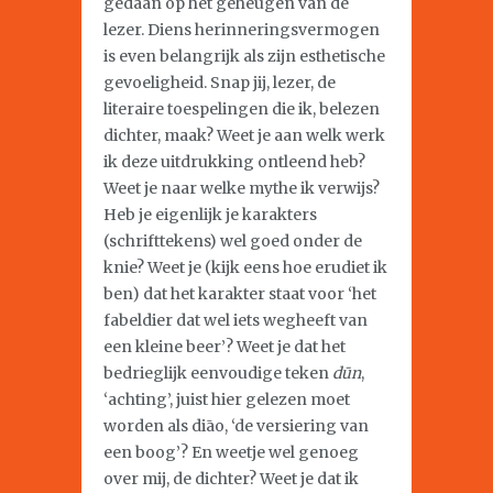
gedaan op het geheugen van de
lezer. Diens herinneringsvermogen
is even belangrijk als zijn esthetische
gevoeligheid. Snap jij, lezer, de
literaire toespelingen die ik, belezen
dichter, maak? Weet je aan welk werk
ik deze uitdrukking ontleend heb?
Weet je naar welke mythe ik verwijs?
Heb je eigenlijk je karakters
(schrifttekens) wel goed onder de
knie? Weet je (kijk eens hoe erudiet ik
ben) dat het karakter staat voor ‘het
fabeldier dat wel iets wegheeft van
een kleine beer’? Weet je dat het
bedrieglijk eenvoudige teken
dūn
,
‘achting’, juist hier gelezen moet
worden als diāo, ‘de versiering van
een boog’? En weetje wel genoeg
over mij, de dichter? Weet je dat ik