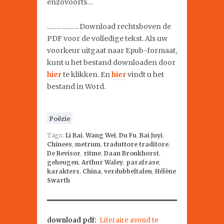
enzovoorts…
…………….. Download rechtsboven de
PDF voor de volledige tekst. Als uw
voorkeur uitgaat naar Epub-formaat,
kunt u het bestand downloaden door
hier
te klikken. En
hier
vindt u het
bestand in Word.
Poëzie
Tags:
Li Bai
,
Wang Wei
,
Du Fu
,
Bai Juyi
,
Chinees
,
metrum
,
traduttore traditore
,
De Revisor
,
ritme
,
Daan Bronkhorst
,
geheugen
,
Arthur Waley
,
parafrase
,
karakters
,
China
,
verdubbeltalen
,
Hélène
Swarth
download pdf:
Literaire avond te