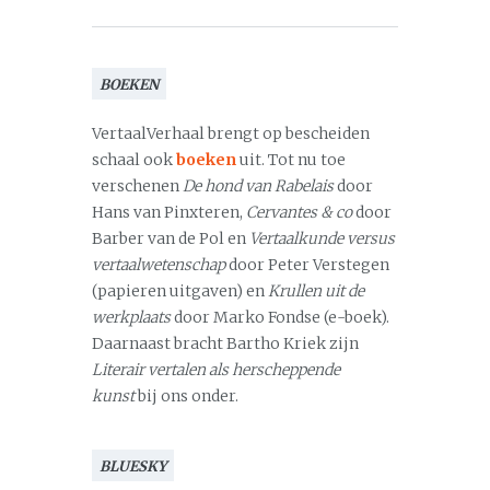
BOEKEN
VertaalVerhaal brengt op bescheiden
schaal ook
boeken
uit. Tot nu toe
verschenen
De hond van Rabelais
door
Hans van Pinxteren,
Cervantes & co
door
Barber van de Pol en
Vertaalkunde versus
vertaalwetenschap
door Peter Verstegen
(papieren uitgaven) en
Krullen uit de
werkplaats
door Marko Fondse (e-boek).
Daarnaast bracht Bartho Kriek zijn
Literair vertalen als herscheppende
kunst
bij ons onder.
BLUESKY