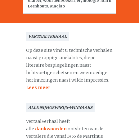
dialect
,
woordenboeken
,
etymologie
,
Mark
Leenhouts
,
Maqiao
VERTAALVERHAAL
Op deze site vindt u technische verhalen
naast grappige anekdotes, diepe
literaire bespiegelingen naast
lichtvoetige schetsen en weemoedige
herinneringen naast wilde impressies.
Lees meer
ALLE NIJHOFFPRIJS-WINNAARS
VertaalVerhaal heeft
alle
dankwoorden
ontsloten van de
vertalers die vanaf 1955 de Martinus