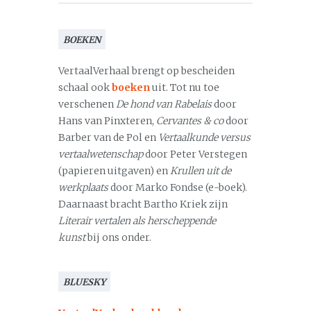
BOEKEN
VertaalVerhaal brengt op bescheiden
schaal ook
boeken
uit. Tot nu toe
verschenen
De hond van Rabelais
door
Hans van Pinxteren,
Cervantes & co
door
Barber van de Pol en
Vertaalkunde versus
vertaalwetenschap
door Peter Verstegen
(papieren uitgaven) en
Krullen uit de
werkplaats
door Marko Fondse (e-boek).
Daarnaast bracht Bartho Kriek zijn
Literair vertalen als herscheppende
kunst
bij ons onder.
BLUESKY