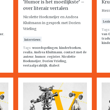
‘Humor is het moeilijkste’ –
Kru
over literair vertalen
Herm
Nicolette Hoekmeijer en Andrea
Lezi
Kluitmann in gesprek met Dorien
Vrieling
Tags
eur
,
van O
tradu
Interviews
kind
Tags:
woordspelingen
,
kinderboeken
,
realia
,
Andrea Kluitmann
,
contact met de
auteur
,
humor
,
register
,
Nicolette
Hoekmeijer
,
Dorien Vrieling
,
vertaalpraktijk
,
dialect