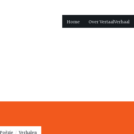
Home
Over VertaalVerhaal
Poëzie
/
Verhalen