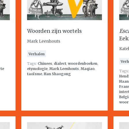
Woorden zijn wortels
Esc
Eek
Mark Leenhouts
Kate
Verhalen
Verh
Tags:
Chinees
,
dialect
,
woordenboeken
,
te
etymologie
,
Mark Leenhouts
,
Maqiao
,
Tags
taoïsme
,
Han Shaogong
Hend
Haan
Fran
inter
Belgi
woor