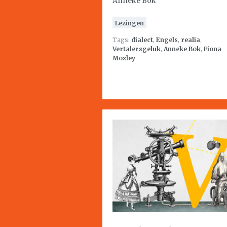
Anneke Bok
Lezingen
Tags:
dialect
,
Engels
,
realia
,
Vertalersgeluk
,
Anneke Bok
,
Fiona
Mozley