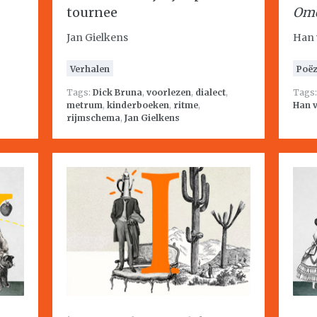
tournee
Ome
Jan Gielkens
Han 
Verhalen
Poëz
Tags:
Dick Bruna
,
voorlezen
,
dialect
,
Tags
metrum
,
kinderboeken
,
ritme
,
Han v
rijmschema
,
Jan Gielkens