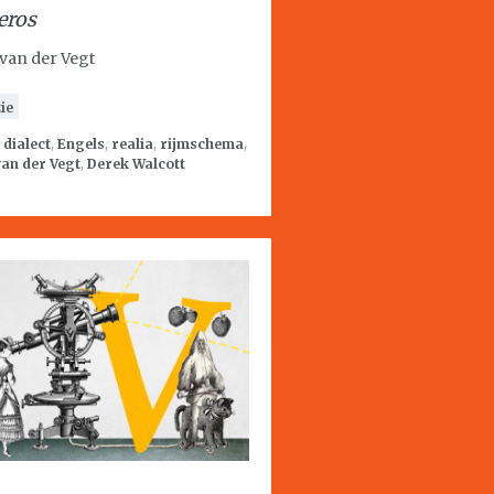
ros
van der Vegt
ie
:
dialect
,
Engels
,
realia
,
rijmschema
,
an der Vegt
,
Derek Walcott