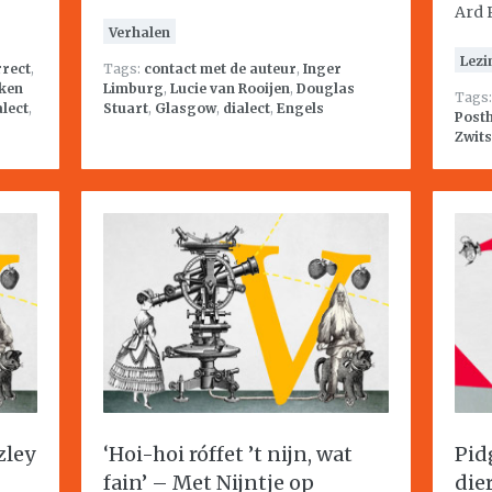
Ard 
Verhalen
Lezi
rrect
,
Tags:
contact met de auteur
,
Inger
ken
Limburg
,
Lucie van Rooijen
,
Douglas
Tags
alect
,
Stuart
,
Glasgow
,
dialect
,
Engels
Post
Zwits
zley
‘Hoi-hoi róffet ’t nijn, wat
Pid
fain’ – Met Nijntje op
die