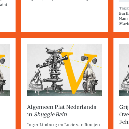
aint-
Tags
Bart
Hans
Mari
Algemeen Plat Nederlands
Gri
in
Shuggie Bain
Ov
Feh
Inger Limburg en Lucie van Rooijen