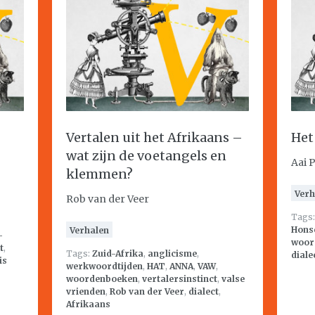
Vertalen uit het Afrikaans –
Het
?
wat zijn de voetangels en
Aai 
klemmen?
Verh
Rob van der Veer
Tags
Hons
Verhalen
-
woord
t
,
Tags:
Zuid-Afrika
,
anglicisme
,
diale
is
werkwoordtijden
,
HAT
,
ANNA
,
VAW
,
woordenboeken
,
vertalersinstinct
,
valse
vrienden
,
Rob van der Veer
,
dialect
,
Afrikaans