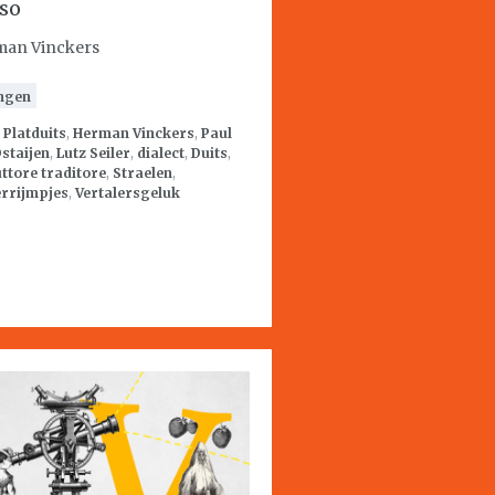
so
an Vinckers
ngen
:
Platduits
,
Herman Vinckers
,
Paul
staijen
,
Lutz Seiler
,
dialect
,
Duits
,
ttore traditore
,
Straelen
,
errijmpjes
,
Vertalersgeluk