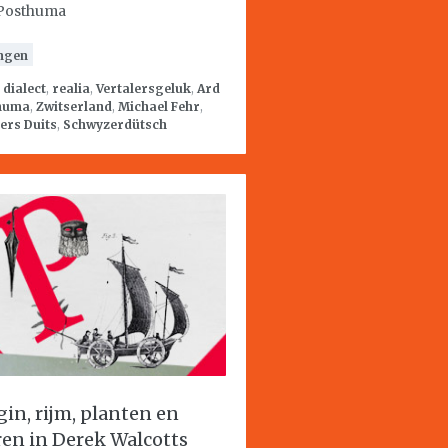
Posthuma
ngen
:
dialect
,
realia
,
Vertalersgeluk
,
Ard
huma
,
Zwitserland
,
Michael Fehr
,
ers Duits
,
Schwyzerdütsch
gin, rijm, planten en
ren in Derek Walcotts