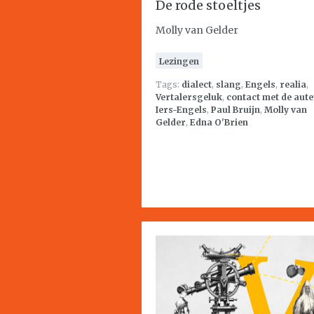
De rode stoeltjes
Molly van Gelder
Lezingen
Tags:
dialect
,
slang
,
Engels
,
realia
,
Vertalersgeluk
,
contact met de aut
Iers-Engels
,
Paul Bruijn
,
Molly van
Gelder
,
Edna O'Brien