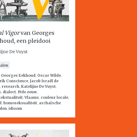
al Vigor
van Georges
houd, een pleidooi
lijne De Vuyst
alen
:
Georges Eekhoud
,
Oscar Wilde
,
rik Conscience
,
Jacob Israël de
,
research
,
Katelijne De Vuyst
,
s
,
dialect
,
19de eeuw
,
tekstualiteit
,
Vlaams
,
couleur locale
,
ë
,
homoseksualiteit
,
archaïsche
den
,
idioom