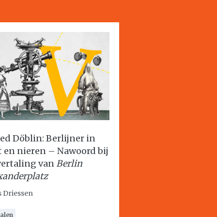
red Döblin: Berlijner in
t en nieren – Nawoord bij
vertaling van
Berlin
xanderplatz
 Driessen
alen