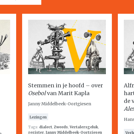
Stemmen in je hoofd – over
Alf
Osebol
van Marit Kapla
har
de 
Janny Middelbeek-Oortgiesen
Ale
Lezingen
Hans
Tags:
dialect
,
Zweeds
,
Vertalersgeluk
,
register
,
Janny Middelbeek-Oortgiesen
Verh
n