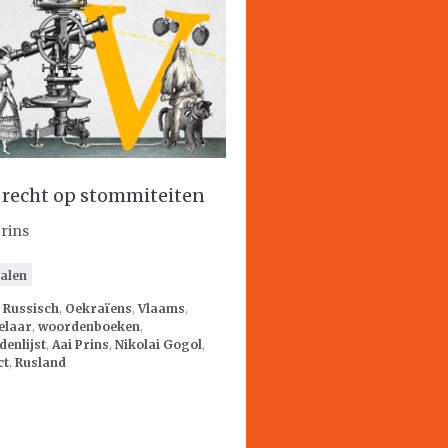
 recht op stommiteiten
Prins
alen
:
Russisch
,
Oekraïens
,
Vlaams
,
elaar
,
woordenboeken
,
enlijst
,
Aai Prins
,
Nikolai Gogol
,
ct
,
Rusland