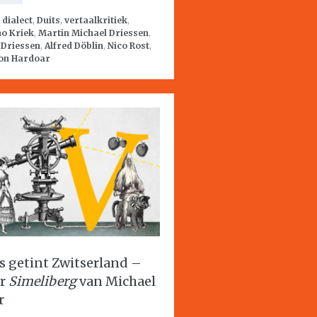
:
dialect
,
Duits
,
vertaalkritiek
,
ho Kriek
,
Martin Michael Driessen
,
 Driessen
,
Alfred Döblin
,
Nico Rost
,
on Hardoar
js getint Zwitserland –
er
Simeliberg
van Michael
r