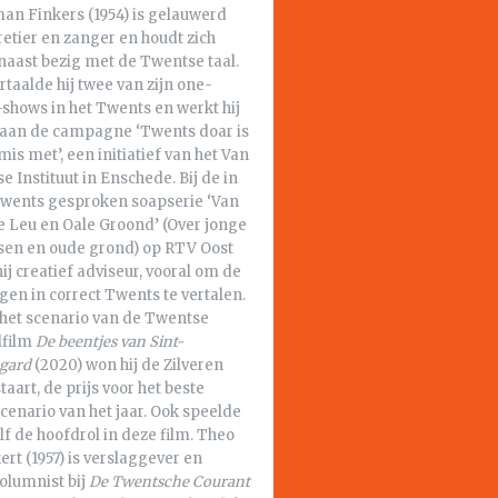
an Finkers (1954) is gelauwerd
etier en zanger en houdt zich
naast bezig met de Twentse taal.
rtaalde hij twee van zijn one-
shows in het Twents en werkt hij
aan de campagne ‘Twents doar is
mis met’, een initiatief van het Van
e Instituut in Enschede. Bij de in
Twents gesproken soapserie ‘Van
e Leu en Oale Groond’ (Over jonge
en en oude grond) op RTV Oost
ij creatief adviseur, vooral om de
gen in correct Twents te vertalen.
 het scenario van de Twentse
lfilm
De beentjes van Sint-
egard
(2020) won hij de Zilveren
taart, de prijs voor het beste
cenario van het jaar. Ook speelde
elf de hoofdrol in deze film. Theo
rt (1957) is verslaggever en
olumnist bij
De Twentsche Courant