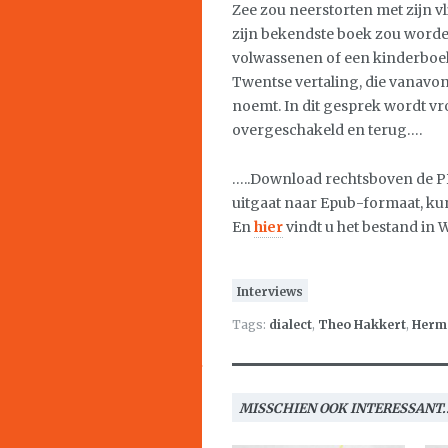
Zee zou neerstorten met zijn v
zijn bekendste boek zou word
volwassenen of een kinderboek 
Twentse vertaling, die vanavo
noemt. In dit gesprek wordt vr
overgeschakeld en terug….
…..Download rechtsboven de PD
uitgaat naar Epub-formaat, ku
En
hier
vindt u het bestand in 
Interviews
Tags:
dialect
,
Theo Hakkert
,
Herm
MISSCHIEN OOK INTERESSANT..