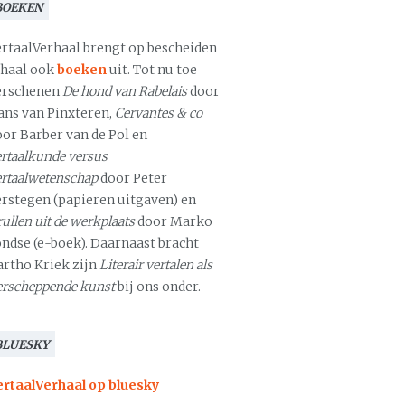
BOEKEN
ertaalVerhaal brengt op bescheiden
chaal ook
boeken
uit. Tot nu toe
erschenen
De hond van Rabelais
door
ans van Pinxteren,
Cervantes & co
oor Barber van de Pol en
rtaalkunde versus
ertaalwetenschap
door Peter
erstegen (papieren uitgaven) en
ullen uit de werkplaats
door Marko
ondse (e-boek). Daarnaast bracht
artho Kriek zijn
Literair vertalen als
erscheppende kunst
bij ons onder.
BLUESKY
ertaalVerhaal op bluesky