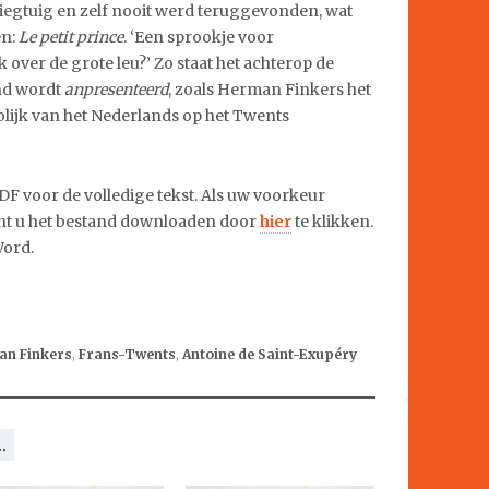
liegtuig en zelf nooit werd teruggevonden, wat
en:
Le petit prince
. ‘Een sprookje voor
over de grote leu?’ Zo staat het achterop de
nd wordt
anpresenteerd
, zoals Herman Finkers het
olijk van het Nederlands op het Twents
F voor de volledige tekst. Als uw voorkeur
nt u het bestand downloaden door
hier
te klikken.
Word.
an Finkers
,
Frans-Twents
,
Antoine de Saint-Exupéry
.