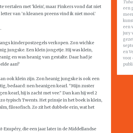
Tuba
te vertalen met ‘klein’, maar Finkers vond dat niet
een 
 letter van ’n kleanen preens vind ik niet mooi.’
meer 
kunst
een 
.
jury 
gezet
angs kinderpostzegels verkopen. Zon wichke
sept
 jungske. Een klein jongetje. Hij was klein,
en V
eanig en was heanig van gestalte. Daar had je
voor 
elde aan!’
publi
kan ook klein zijn. Zon heanig jungske is ook een
ustig, bedaard: nen heanigen kearl. “Mijn zuster
n kearl, hij is zacht met vee.” Dan kan hij wel 2
zo typisch Twents. Het prinsje in het boek is klein,
m, filosofisch. Zo zit het dubbele erin, wat het
t-Exupéry, die een jaar later in de Middellandse