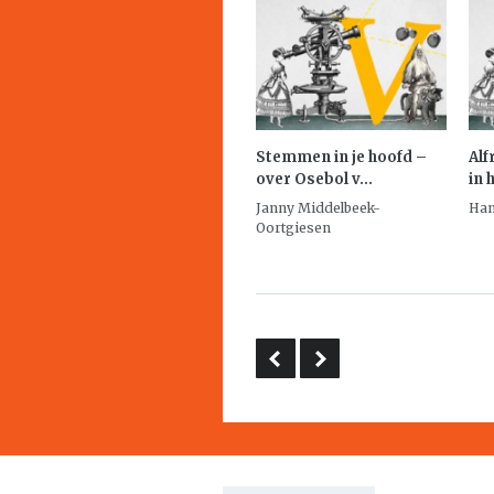
Stemmen in je hoofd –
Alf
over
Osebol
v...
in 
Janny Middelbeek-
Han
Oortgiesen