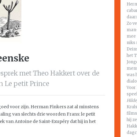
Herm
cabar
daar
Zo ve
man-
mee 
niks 
Deins
eenske
het 
Jong
mens
esprek met Theo Hakkert over de
was h
dialo
 Le petit Prince
Voor
spee
Hild
goed voor zijn. Herman Finkers zat al minstens
Kruls
films
aling van slechts drie woorden Frans: le petit
hij z
boek van Antoine de Saint-Exupéry dat hij in het
Hakke
dagc