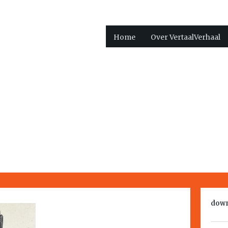
Home
Over VertaalVerhaal
down