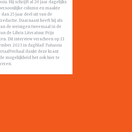
ntia
. Hij schrijft al 20 jaar dagelijks
persoonlijke column en maakte
dan 25 jaar deel uit van de
redactie. Daarnaast heeft hij als
van de weinigen tweemaal in de
van de Libris Literatuur Prijs
en. Dit interview verscheen op 21
ember 2023 in dagblad
Tubantia
ertaalVerhaal dankt deze krant
de mogelijkheid het ook hier te
ceren.