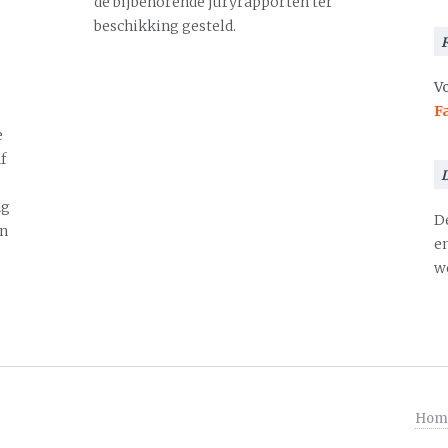
de bijbehorende juryrapporten ter
beschikking gesteld.
Vo
F
e
f
ng
D
en
en
we
Hom