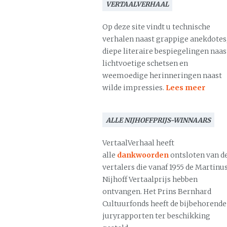
VERTAALVERHAAL
Op deze site vindt u technische
verhalen naast grappige anekdotes
diepe literaire bespiegelingen naas
lichtvoetige schetsen en
weemoedige herinneringen naast
wilde impressies.
Lees meer
ALLE NIJHOFFPRIJS-WINNAARS
VertaalVerhaal heeft
alle
dankwoorden
ontsloten van d
vertalers die vanaf 1955 de Martinu
Nijhoff Vertaalprijs hebben
ontvangen. Het Prins Bernhard
Cultuurfonds heeft de bijbehorende
juryrapporten ter beschikking