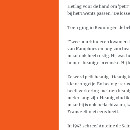
Het lag voor de hand om ‘petit’ 
bij het Twents passen. ‘De losse
Toen ging in Beuningen de bel
‘Twee buurkinderen kwamen l
van Kamphoes en nog zon heanig
maar ook heel rustig. Hij was h
hem, et heanige preenske. Hij b
Zo werd petit heanig. ‘Heanig 
klein jongetje. En heanig is: r
heeft verkering met nen heanige
meter lang zijn. Heanig vind ik 
maar hij is ook bedachtzaam, kal
Frans zelf niet eens heeft.’
In 1943 schreef Antoine de Sain