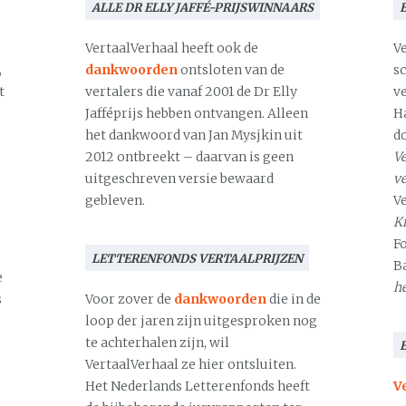
ALLE DR ELLY JAFFÉ-PRIJSWINNAARS
VertaalVerhaal heeft ook de
V
,
dankwoorden
ontsloten van de
s
t
vertalers die vanaf 2001 de Dr Elly
v
Jafféprijs hebben ontvangen. Alleen
H
het dankwoord van Jan Mysjkin uit
d
2012 ontbreekt – daarvan is geen
Ve
uitgeschreven versie bewaard
v
gebleven.
V
Kr
F
LETTERENFONDS VERTAALPRIJZEN
B
e
h
s
Voor zover de
dankwoorden
die in de
loop der jaren zijn uitgesproken nog
te achterhalen zijn, wil
VertaalVerhaal ze hier ontsluiten.
Het Nederlands Letterenfonds heeft
V