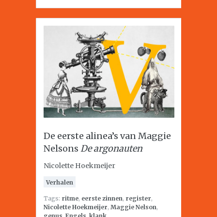
De eerste alinea’s van Maggie
Nelsons
De argonauten
Nicolette Hoekmeijer
Verhalen
Tags:
ritme
,
eerste zinnen
,
register
,
Nicolette Hoekmeijer
,
Maggie Nelson
,
genus
,
Engels
,
klank