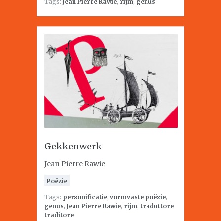
Tags:
Jean Pierre Rawie
,
rijm
,
genus
Gekkenwerk
Jean Pierre Rawie
Poëzie
Tags:
personificatie
,
vormvaste poëzie
,
genus
,
Jean Pierre Rawie
,
rijm
,
traduttore
traditore