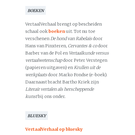
BOEKEN
VertaalVerhaal brengt op bescheiden
schaal ook
boeken
uit. Tot nu toe
verschenen
De hond van Rabelais
door
Hans van Pinxteren,
Cervantes & co
door
Barber van de Pol en
Vertaalkunde versus
vertaalwetenschap
door Peter Verstegen
(papieren uitgaven) en
Krullen uit de
werkplaats
door Marko Fondse (e-boek).
Daarnaast bracht Bartho Kriek zijn
Literair vertalen als herscheppende
kunst
bij ons onder.
BLUESKY
VertaalVerhaal op bluesky