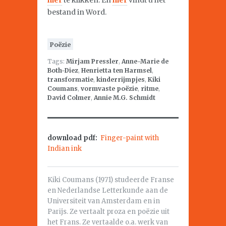
hier
te klikken. En
hier
vindt u het
bestand in Word.
Poëzie
Tags:
Mirjam Pressler
,
Anne-Marie de
Both-Diez
,
Henrietta ten Harmsel
,
transformatie
,
kinderrijmpjes
,
Kiki
Coumans
,
vormvaste poëzie
,
ritme
,
David Colmer
,
Annie M.G. Schmidt
download pdf:
Finger-paint with
Indian ink
Kiki Coumans (1971) studeerde Franse
en Nederlandse Letterkunde aan de
Universiteit van Amsterdam en in
Parijs. Ze vertaalt proza en poëzie uit
het Frans. Ze vertaalde o.a. werk van