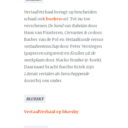
VertaalVerhaal brengt op bescheiden
schaal ook
boeken
uit. Tot nu toe
verschenen
De hond van Rabelais
door
Hans van Pinxteren,
Cervantes & co
door
Barber van de Pol en
Vertaalkunde versus
vertaalwetenschap
door Peter Verstegen
(papieren uitgaven) en
Krullen uit de
werkplaats
door Marko Fondse (e-boek).
Daarnaast bracht Bartho Kriek zijn
Literair vertalen als herscheppende
kunst
bij ons onder.
BLUESKY
VertaalVerhaal op bluesky