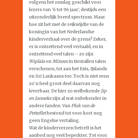
volgens het omslag geschikt voor
lezers van ‘6 tot 96 jaar’, destijds een
uitzonderlijk breed spectrum. Maar
hoe zit het met de reikwijdte van de
koningin van het Nederlandse
kinderverhaal over de grens? Zeker,
er is ontzettend veel vertaald, en in
ontzettend veel talen – zo zijn
Wiplala
en
Minoes
in tientallen talen
verschenen, tot aan het Ests, IJslands
en Sri Lankaans toe. Toch is niet eens
zo’n heel groot deel daarvan nog
leverbaar. De hier zo welbekende
Jip
en Janneke
zijn al wat onbekender in
andere landen. Van
Pluk van de
Petteflet
bestond tot voor kort nog
geen Engelse vertaling.
Wat de kinderverzen betreft is het
aanbod nog veel beperkter. Tot voor