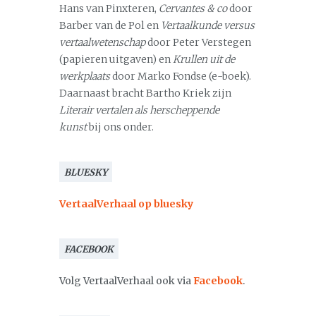
Hans van Pinxteren,
Cervantes & co
door
Barber van de Pol en
Vertaalkunde versus
vertaalwetenschap
door Peter Verstegen
(papieren uitgaven) en
Krullen uit de
werkplaats
door Marko Fondse (e-boek).
Daarnaast bracht Bartho Kriek zijn
Literair vertalen als herscheppende
kunst
bij ons onder.
BLUESKY
VertaalVerhaal op bluesky
FACEBOOK
Volg VertaalVerhaal ook via
Facebook
.