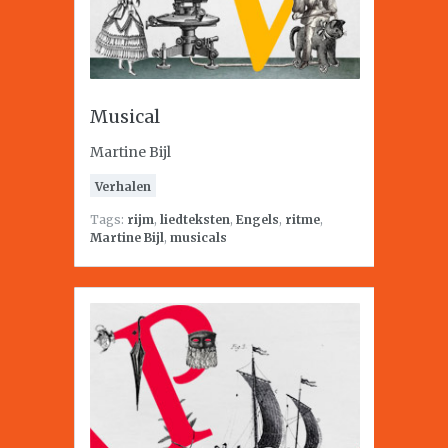
Musical
Martine Bijl
Verhalen
Tags:
rijm
,
liedteksten
,
Engels
,
ritme
,
Martine Bijl
,
musicals