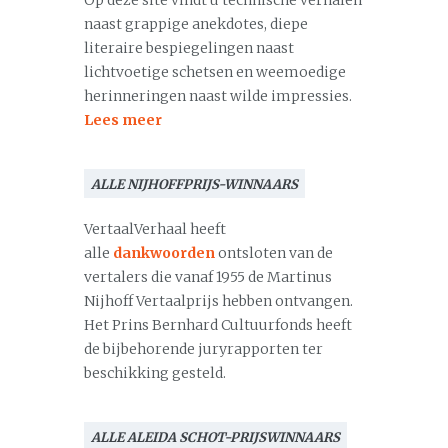
Op deze site vindt u technische verhalen
naast grappige anekdotes, diepe
literaire bespiegelingen naast
lichtvoetige schetsen en weemoedige
herinneringen naast wilde impressies.
Lees meer
ALLE NIJHOFFPRIJS-WINNAARS
VertaalVerhaal heeft
alle
dankwoorden
ontsloten van de
vertalers die vanaf 1955 de Martinus
Nijhoff Vertaalprijs hebben ontvangen.
Het Prins Bernhard Cultuurfonds heeft
de bijbehorende juryrapporten ter
beschikking gesteld.
ALLE ALEIDA SCHOT-PRIJSWINNAARS