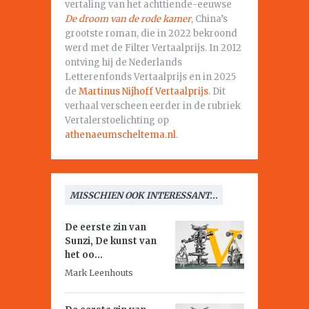
vertaling van het achttiende-eeuwse
De droom van de rode kamer
, China’s
grootste roman, die in 2022 bekroond
werd met de Filter Vertaalprijs. In 2012
ontving hij de Nederlands
Letterenfonds Vertaalprijs en in 2025
de
Martinus Nijhoff Vertaalprijs
. Dit
verhaal verscheen eerder in de rubriek
Vertalerstoelichting op
athenaeumscheltema.nl
.
MISSCHIEN OOK INTERESSANT...
De eerste zin van
Sunzi,
De kunst van
het oo...
Mark Leenhouts