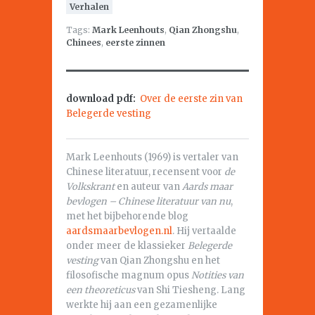
Verhalen
Tags:
Mark Leenhouts
,
Qian Zhongshu
,
Chinees
,
eerste zinnen
download pdf:
Over de eerste zin van
Belegerde vesting
Mark Leenhouts (1969) is vertaler van
Chinese literatuur, recensent voor
de
Volkskrant
en auteur van
Aards maar
bevlogen – Chinese literatuur van nu
,
met het bijbehorende blog
aardsmaarbevlogen.nl
. Hij vertaalde
onder meer de klassieker
Belegerde
vesting
van Qian Zhongshu en het
filosofische magnum opus
Notities van
een theoreticus
van Shi Tiesheng. Lang
werkte hij aan een gezamenlijke