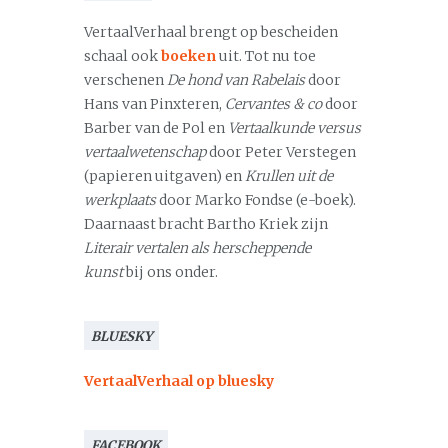
VertaalVerhaal brengt op bescheiden
schaal ook
boeken
uit. Tot nu toe
verschenen
De hond van Rabelais
door
Hans van Pinxteren,
Cervantes & co
door
Barber van de Pol en
Vertaalkunde versus
vertaalwetenschap
door Peter Verstegen
(papieren uitgaven) en
Krullen uit de
werkplaats
door Marko Fondse (e-boek).
Daarnaast bracht Bartho Kriek zijn
Literair vertalen als herscheppende
kunst
bij ons onder.
BLUESKY
VertaalVerhaal op bluesky
FACEBOOK