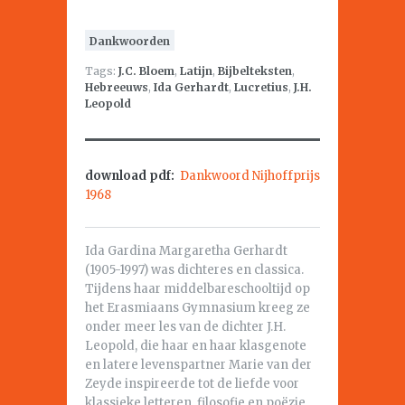
Dankwoorden
Tags:
J.C. Bloem
,
Latijn
,
Bijbelteksten
,
Hebreeuws
,
Ida Gerhardt
,
Lucretius
,
J.H.
Leopold
download pdf:
Dankwoord Nijhoffprijs
1968
Ida Gardina Margaretha Gerhardt
(1905-1997) was dichteres en classica.
Tijdens haar middelbareschooltijd op
het Erasmiaans Gymnasium kreeg ze
onder meer les van de dichter J.H.
Leopold, die haar en haar klasgenote
en latere levenspartner Marie van der
Zeyde inspireerde tot de liefde voor
klassieke letteren, filosofie en poëzie.