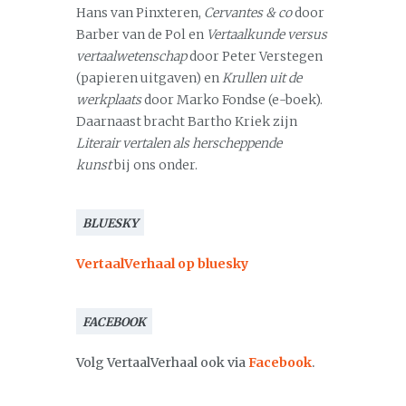
Hans van Pinxteren,
Cervantes & co
door
Barber van de Pol en
Vertaalkunde versus
vertaalwetenschap
door Peter Verstegen
(papieren uitgaven) en
Krullen uit de
werkplaats
door Marko Fondse (e-boek).
Daarnaast bracht Bartho Kriek zijn
Literair vertalen als herscheppende
kunst
bij ons onder.
BLUESKY
VertaalVerhaal op bluesky
FACEBOOK
Volg VertaalVerhaal ook via
Facebook
.