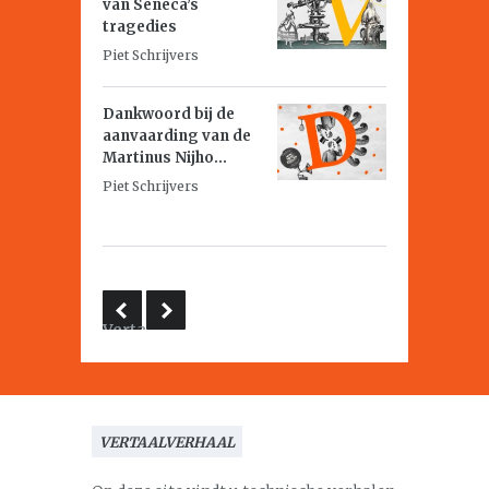
van Seneca’s
tragedies
Piet Schrijvers
Dankwoord bij de
aanvaarding van de
Martinus Nijho...
Piet Schrijvers
Vertalen
uit
en in
het
Spaans
VERTAALVERHAAL