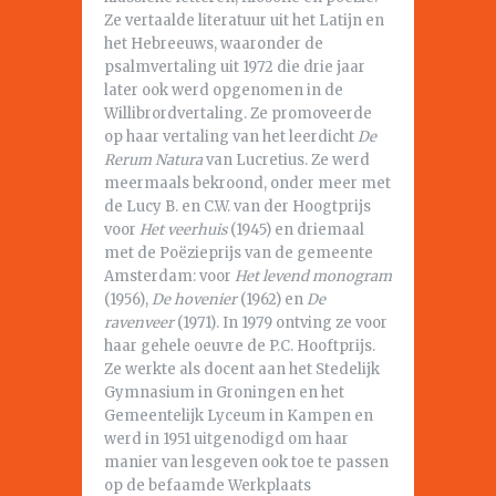
Ze vertaalde literatuur uit het Latijn en
het Hebreeuws, waaronder de
psalmvertaling uit 1972 die drie jaar
later ook werd opgenomen in de
Willibrordvertaling. Ze promoveerde
op haar vertaling van het leerdicht
De
Rerum Natura
van Lucretius. Ze werd
meermaals bekroond, onder meer met
de Lucy B. en C.W. van der Hoogtprijs
voor
Het veerhuis
(1945) en driemaal
met de Poëzieprijs van de gemeente
Amsterdam: voor
Het levend monogram
(1956),
De hovenier
(1962) en
De
ravenveer
(1971). In 1979 ontving ze voor
haar gehele oeuvre de P.C. Hooftprijs.
Ze werkte als docent aan het Stedelijk
Gymnasium in Groningen en het
Gemeentelijk Lyceum in Kampen en
werd in 1951 uitgenodigd om haar
manier van lesgeven ook toe te passen
op de befaamde Werkplaats