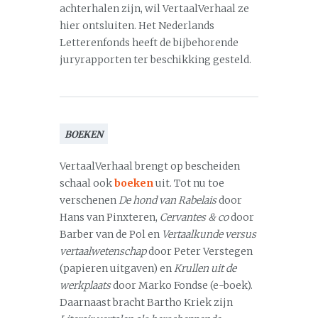
achterhalen zijn, wil VertaalVerhaal ze
hier ontsluiten. Het Nederlands
Letterenfonds heeft de bijbehorende
juryrapporten ter beschikking gesteld.
BOEKEN
VertaalVerhaal brengt op bescheiden
schaal ook
boeken
uit. Tot nu toe
verschenen
De hond van Rabelais
door
Hans van Pinxteren,
Cervantes & co
door
Barber van de Pol en
Vertaalkunde versus
vertaalwetenschap
door Peter Verstegen
(papieren uitgaven) en
Krullen uit de
werkplaats
door Marko Fondse (e-boek).
Daarnaast bracht Bartho Kriek zijn