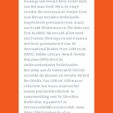
Evenings
van Gerard Reve en het werk
van Herman Koch. Hij is de enige
vertaler die tweemaal de Vondel Prize
voor literair vertalers Nederlands-
Engels heeft gewonnen (voor
Ararat
van Frank Westerman en
The Rider
van
Tim Krabbé). Hij vertaalt al het werk
van Tommy Wieringa en werd samen
met hem genomineerd voor de
International Booker Prize 2019 en de
IMPAC Dublin Literary Award. Noortje
Maranus (1995) deed de
onderzoeksmaster Nederlandse
literatuur aan de Universiteit Utrecht
en werkt als planner en vertaler bij Red
Bee Media. Van 2016 tot 2019 was ze
redacteur van
Vooys
, waarvan het
laatste jaar hoofdredacteur. In
samenwerking met De Utrechtse
Boekenbar organiseert ze
tweemaandelijks een leesclub. Anne
Sluijs (1994) studeerde af op