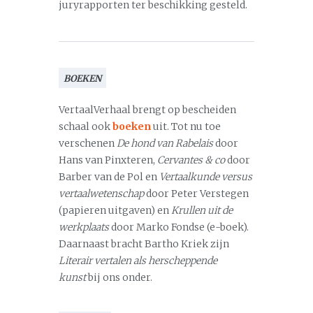
juryrapporten ter beschikking gesteld.
BOEKEN
VertaalVerhaal brengt op bescheiden
schaal ook
boeken
uit. Tot nu toe
verschenen
De hond van Rabelais
door
Hans van Pinxteren,
Cervantes & co
door
Barber van de Pol en
Vertaalkunde versus
vertaalwetenschap
door Peter Verstegen
(papieren uitgaven) en
Krullen uit de
werkplaats
door Marko Fondse (e-boek).
Daarnaast bracht Bartho Kriek zijn
Literair vertalen als herscheppende
kunst
bij ons onder.