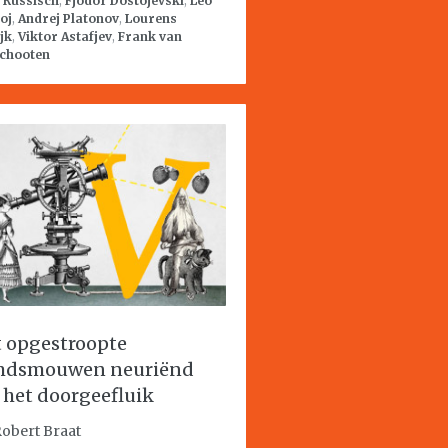
:
Russisch
,
Fjodor Dostojevski
,
Leo
oj
,
Andrej Platonov
,
Lourens
jk
,
Viktor Astafjev
,
Frank van
schooten
 opgestroopte
mdsmouwen neuriënd
 het doorgeefluik
Robert Braat