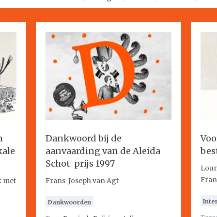
n
Dankwoord bij de
Voo
kale
aanvaarding van de Aleida
bes
Schot-prijs 1997
Lour
Fran
k met
Frans-Joseph van Agt
Inte
Dankwoorden