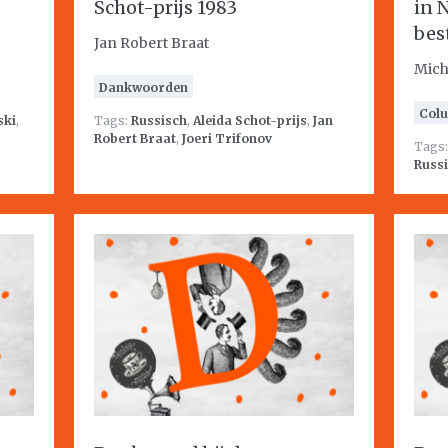
Schot-prijs 1983
in 
bes
Jan Robert Braat
Mich
Dankwoorden
Col
ski
,
Tags:
Russisch
,
Aleida Schot-prijs
,
Jan
Robert Braat
,
Joeri Trifonov
Tags
Russ