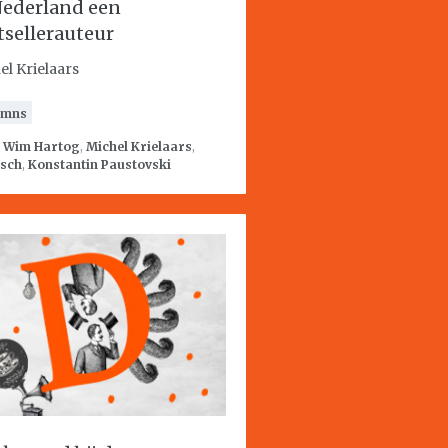
Nederland een
tsellerauteur
el Krielaars
umns
:
Wim Hartog
,
Michel Krielaars
,
isch
,
Konstantin Paustovski