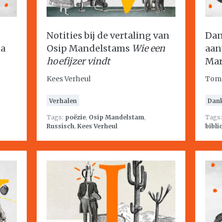
Notities bij de vertaling van
Dan
da
Osip Mandelstams
Wie een
aan
hoefijzer vindt
Mar
Kees Verheul
Tom
Verhalen
Dan
Tags:
poëzie
,
Osip Mandelstam
,
Tags
Russisch
,
Kees Verheul
bibli