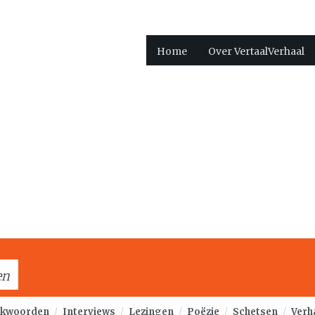
Home
Over VertaalVerhaal
en
kwoorden
/
Interviews
/
Lezingen
/
Poëzie
/
Schetsen
/
Verh