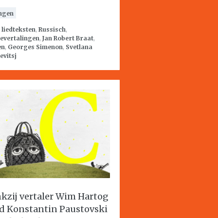
ngen
:
liedteksten
,
Russisch
,
evertalingen
,
Jan Robert Braat
,
en
,
Georges Simenon
,
Svetlana
evitsj
kzij vertaler Wim Hartog
d Konstantin Paustovski