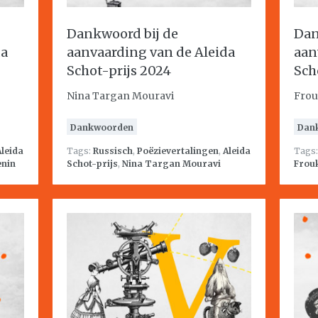
Dankwoord bij de
Dan
da
aanvaarding van de Aleida
aan
Schot-prijs 2024
Sch
Nina Targan Mouravi
Frou
Dankwoorden
Dan
Aleida
Tags:
Russisch
,
Poëzievertalingen
,
Aleida
Tags
enin
Schot-prijs
,
Nina Targan Mouravi
Frouk