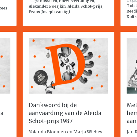
Tags
Tags:
Russisch
,
Poëzievertalingen
,
Tolst
Alexander Poesjkin
,
Aleida Schot-prijs
,
Cees
Reedi
Frans-Joseph van Agt
Kolf
Dankwoord bij de
Met
da
aanvaarding van de Aleida
he
Schot-prijs 1987
aan
Yolanda Bloemen en Marja Wiebes
Jan 