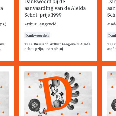
Dankwoord bij de
Dan
da
aanvaarding van de Aleida
aan
Schot-prijs 1999
Sch
ps.)
Arthur Langeveld
Made
Dankwoorden
Dan
uys
,
Tags:
Russisch
,
Arthur Langeveld
,
Aleida
Tags
,
Schot-prijs
,
Leo Tolstoj
Made