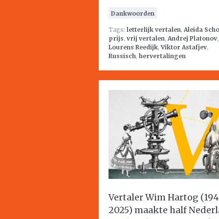
Dankwoorden
Tags:
letterlijk vertalen
,
Aleida Scho
prijs
,
vrij vertalen
,
Andrej Platonov
,
Lourens Reedijk
,
Viktor Astafjev
,
Russisch
,
hervertalingen
Vertaler Wim Hartog (19
2025) maakte half Neder