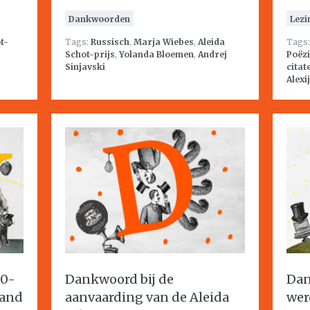
Dankwoorden
Lezi
t-
Tags:
Russisch
,
Marja Wiebes
,
Aleida
Tags
Schot-prijs
,
Yolanda Bloemen
,
Andrej
Poëzi
Sinjavski
citat
Alexij
40-
Dankwoord bij de
Dan
land
aanvaarding van de Aleida
wer